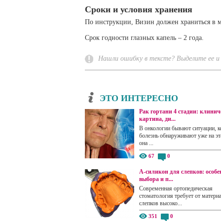
Сроки и условия хранения
По инструкции, Визин должен храниться в м
Срок годности глазных капель – 2 года.
Нашли ошибку в тексте? Выделите ее и 
ЭТО ИНТЕРЕСНО
Рак гортани 4 стадии: клинич
картина, ди...
В онкологии бывают ситуации, к
болезнь обнаруживают уже на эта
она ...
67
0
А-силикон для слепков: особе
выбора и п...
Современная ортопедическая
стоматология требует от матери
слепков высоко...
351
0