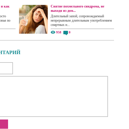
 и как
Снятие похмельного синдрома, не
выходя из дом...
осто
Длительный запой, сопровождаемый
овья по
непрерывным длительным употреблением
спиртных н...
958
0
НТАРИЙ