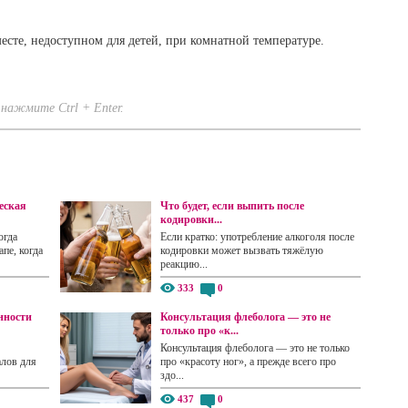
есте, недоступном для детей, при комнатной температуре.
нажмите Ctrl + Enter.
еская
Что будет, если выпить после
кодировки...
огда
Если кратко: употребление алкоголя после
пе, когда
кодировки может вызвать тяжёлую
реакцию...
333
0
нности
Консультация флеболога — это не
только про «к...
Консультация флеболога — это не только
алов для
про «красоту ног», а прежде всего про
здо...
437
0