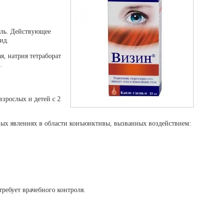
ель. Действующее
ид.
я, натрия тетраборат
.
зрослых и детей с 2
ных явлениях в области конъюнктивы, вызванных воздействием:
требует врачебного контроля.