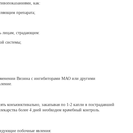
ивопоказаниями, как:
вляющим препарата;
ть лицам, страдающим:
ой системы;
рименении Визина с ингибиторами МАО или другими
ление.
ять конъюнктивально, закапывая по 1-2 капли в пострадавший
я лекарства более 4 дней необходим врачебный контроль.
ледующие побочные явления: