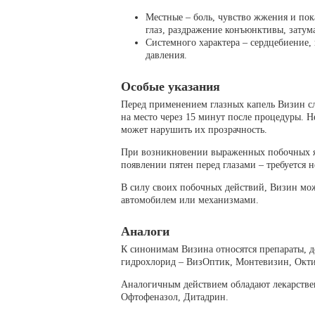
Местные – боль, чувство жжения и пок
глаз, раздражение конъюнктивы, затум
Системного характера – сердцебиение, 
давления.
Особые указания
Перед применением глазных капель Визин сл
на место через 15 минут после процедуры. Н
может нарушить их прозрачность.
При возникновении выраженных побочных яв
появлении пятен перед глазами – требуется н
В силу своих побочных действий, Визин мож
автомобилем или механизмами.
Аналоги
К синонимам Визина относятся препараты, 
гидрохлорид – ВизОптик, Монтевизин, Окти
Аналогичным действием обладают лекарстве
Офтофеназол, Дитадрин.