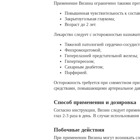
Применение Визина ограничено такими прот
Повышенная чувствительность к соста
Закрытоугольная глаукома;
Возраст до 2 лет.
Лекарство следует с осторожностью назнача
Тяжелой патологией сердечно-сосудист
Феохромоцитомой;
Гиперплазией предстательной железы;
Гипертиреозом;
Сахарным диабетом;
Порфирией.
Осторожность требуется при совместном п
средствами, повышающими артериальное дав
Способ применения и дозировка
Согласно инструкции, Визин следует примен
глаз 2-3 раза в день. В случае использовани
Побочные действия
При применении Визина могут возникать с