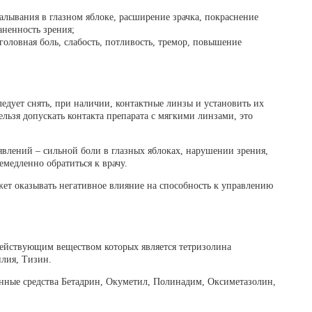
алывания в глазном яблоке, расширение зрачка, покраснение
аненность зрения;
головная боль, слабость, потливость, тремор, повышение
едует снять, при наличии, контактные линзы и установить их
ельзя допускать контакта препарата с мягкими линзами, это
лений – сильной боли в глазных яблоках, нарушении зрения,
емедленно обратиться к врачу.
ет оказывать негативное влияние на способность к управлению
действующим веществом которых является тетризолина
лия, Тизин.
нные средства Бетадрин, Окуметил, Полинадим, Оксиметазолин,