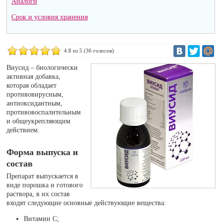
Аналоги
Срок и условия хранения
4.8
из 5 (
36
голосов)
Виусид – биологически
активная добавка,
которая обладает
противовирусным,
антиоксидантным,
противовоспалительным
и общеукрепляющим
действием.
Форма выпуска и
состав
Препарат выпускается в
виде порошка и готового
раствора, в их состав
входят следующие основные действующие вещества:
Витамин C;