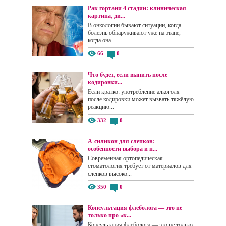
Рак гортани 4 стадии: клиническая
картина, ди...
В онкологии бывают ситуации, когда
болезнь обнаруживают уже на этапе,
когда она ...
66
0
Что будет, если выпить после
кодировки...
Если кратко: употребление алкоголя
после кодировки может вызвать тяжёлую
реакцию...
332
0
А-силикон для слепков:
особенности выбора и п...
Современная ортопедическая
стоматология требует от материалов для
слепков высоко...
350
0
Консультация флеболога — это не
только про «к...
Консультация флеболога — это не только