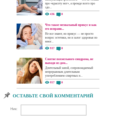
про «красоту ног», а прежде всего про
здо...
436
0
Что такое мезиальный прикус и как
его исправи...
Не все знают, но прикус — не просто
вопрос эстетики, но и залог здоровья по
мног...
937
0
Снятие похмельного синдрома, не
выходя из дом...
Длительный запой, сопровождаемый
непрерывным длительным
употреблением спиртных н...
957
0
ОСТАВЬТЕ СВОЙ КОММЕНТАРИЙ
Ник: