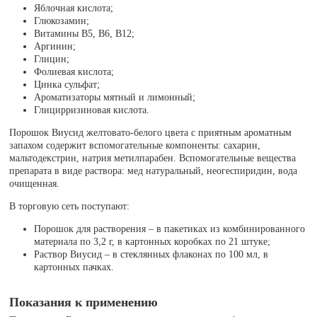
Яблочная кислота;
Глюкозамин;
Витамины B5, B6, B12;
Аргинин;
Глицин;
Фолиевая кислота;
Цинка сульфат;
Ароматизаторы мятный и лимонный;
Глицирризиновая кислота.
Порошок Виусид желтовато-белого цвета с приятным ароматным
запахом содержит вспомогательные компоненты: сахарин,
мальтодекстрин, натрия метилпарабен. Вспомогательные вещества
препарата в виде раствора: мед натуральный, неогеспиридин, вода
очищенная.
В торговую сеть поступают:
Порошок для растворения – в пакетиках из комбинированного
материала по 3,2 г, в картонных коробках по 21 штуке;
Раствор Виусид – в стеклянных флаконах по 100 мл, в
картонных пачках.
Показания к применению