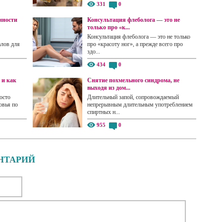
331
0
нности
Консультация флеболога — это не
только про «к...
Консультация флеболога — это не только
алов для
про «красоту ног», а прежде всего про
здо...
434
0
 и как
Снятие похмельного синдрома, не
выходя из дом...
осто
Длительный запой, сопровождаемый
овья по
непрерывным длительным употреблением
спиртных н...
955
0
НТАРИЙ