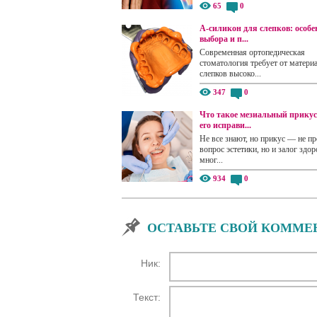
65
0
А-силикон для слепков: особе
выбора и п...
Современная ортопедическая
стоматология требует от матери
слепков высоко...
347
0
Что такое мезиальный прикус
его исправи...
Не все знают, но прикус — не пр
вопрос эстетики, но и залог здор
мног...
934
0
ОСТАВЬТЕ СВОЙ КОММЕ
Ник:
Текст: