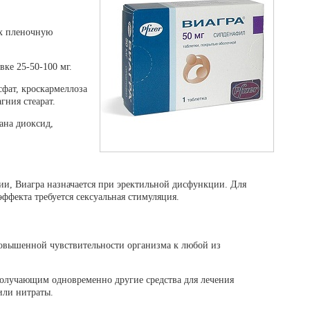
их пленочную
ке 25-50-100 мг.
фат, кроскармеллоза
гния стеарат.
ана диоксид,
ии, Виагра назначается при эректильной дисфункции. Для
ффекта требуется сексуальная стимуляция.
овышенной чувствительности организма к любой из
 получающим одновременно другие средства для лечения
или нитраты.