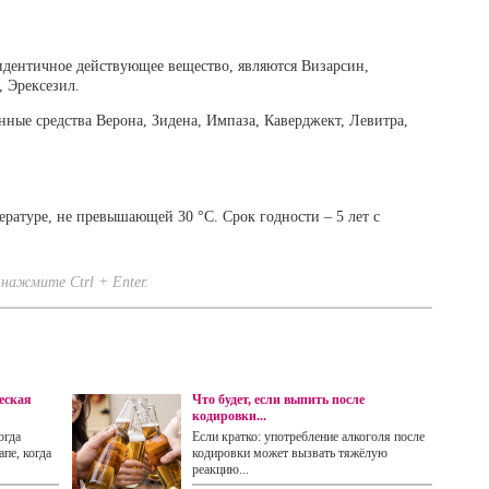
ентичное действующее вещество, являются Визарсин,
 Эрексезил.
ные средства Верона, Зидена, Импаза, Каверджект, Левитра,
ратуре, не превышающей 30 °C. Срок годности – 5 лет с
нажмите Ctrl + Enter.
еская
Что будет, если выпить после
кодировки...
огда
Если кратко: употребление алкоголя после
пе, когда
кодировки может вызвать тяжёлую
реакцию...