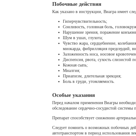
Побочные действия
Как указано в инструкции, Виагра имеет сл
Гиперчувствительность;
Сонливость, головная боль, головокруж
Нарушение зрения, поражение конъюнкт
Шум в ушах, глухота;
Чувство жара, сердцебиение, колебани
миокарда, фибрилляция предсердий, вн
Заложенность носа, носовое кровотече
Диспепсия, рвота, сухость слизистой п
Кожная сыпь;
Миалгия;
Приапизм, длительная эрекция;
Боль в груди, утомляемость.
Особые указания
Перед началом применения Виагры необход
обследование сердечно-сосудистой системы 
Препарат способствует снижению артериально
Следует помнить о возможных побочных дей
автотранспортом в период использования лек