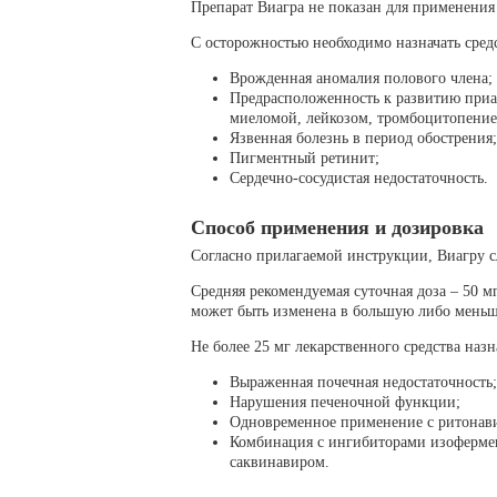
Препарат Виагра не показан для применения
С осторожностью необходимо назначать средс
Врожденная аномалия полового члена;
Предрасположенность к развитию приа
миеломой, лейкозом, тромбоцитопение
Язвенная болезнь в период обострения;
Пигментный ретинит;
Сердечно-сосудистая недостаточность.
Способ применения и дозировка
Согласно прилагаемой инструкции, Виагру сл
Средняя рекомендуемая суточная доза – 50 
может быть изменена в большую либо мень
Не более 25 мг лекарственного средства на
Выраженная почечная недостаточность;
Нарушения печеночной функции;
Одновременное применение с ритонавир
Комбинация с ингибиторами изофермен
саквинавиром.