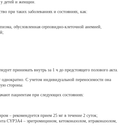
 у детей и женщин.
тво при таких заболеваниях и состояниях, как:
пизма, обусловленная серповидно-клеточной анемией,
й;
едует принимать внутрь за 1 ч до предстоящего полового акта.
мг однократно. С учетом индивидуальной переносимости она
шую стороны.
значают пациентам при следующих состояниях:
ом – рекомендуется прием 25 мг в течение 2 суток;
та CYP3A4 – эритромицином, кетоконазолом, итраконазолом,