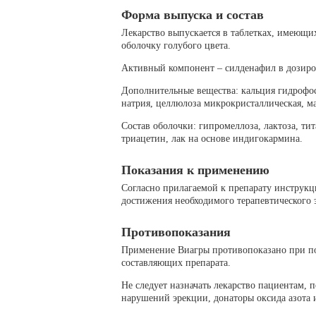
Форма выпуска и состав
Лекарство выпускается в таблетках, имеющ
оболочку голубого цвета.
Активный компонент – силденафил в дозиров
Дополнительные вещества: кальция гидрофос
натрия, целлюлоза микрокристаллическая, ма
Состав оболочки: гипромеллоза, лактоза, тит
триацетин, лак на основе индигокармина.
Показания к применению
Согласно прилагаемой к препарату инструкц
достижения необходимого терапевтического э
Противопоказания
Применение Виагры противопоказано при п
составляющих препарата.
Не следует назначать лекарство пациентам,
нарушений эрекции, донаторы оксида азота 