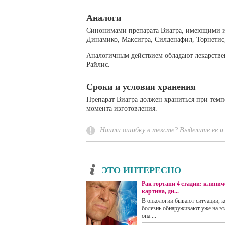
Аналоги
Синонимами препарата Виагра, имеющими ид
Динамико, Максигра, Силденафил, Торнетис,
Аналогичным действием обладают лекарствен
Райлис.
Сроки и условия хранения
Препарат Виагра должен храниться при темпе
момента изготовления.
Нашли ошибку в тексте? Выделите ее и 
ЭТО ИНТЕРЕСНО
Рак гортани 4 стадии: клинич
картина, ди...
В онкологии бывают ситуации, к
болезнь обнаруживают уже на эта
она ...