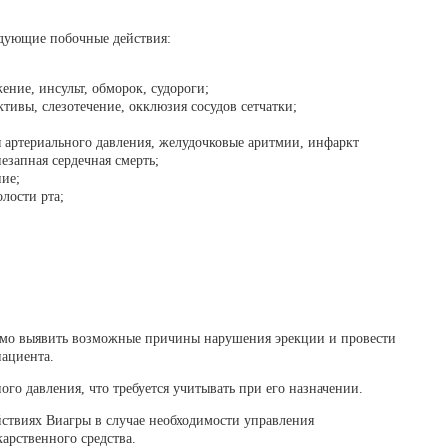
едующие побочные действия:
ение, инсульт, обморок, судороги;
ивы, слезотечение, окклюзия сосудов сетчатки;
я артериального давления, желудочковые аритмии, инфаркт
езапная сердечная смерть;
ние;
олости рта;
имо выявить возможные причины нарушения эрекции и провести
пациента.
го давления, что требуется учитывать при его назначении.
ствиях Виагры в случае необходимости управления
арственного средства.