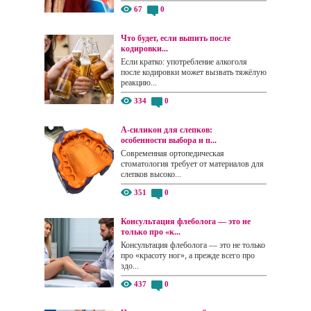
67
0
Что будет, если выпить после
кодировки...
Если кратко: употребление алкоголя
после кодировки может вызвать тяжёлую
реакцию...
334
0
А-силикон для слепков:
особенности выбора и п...
Современная ортопедическая
стоматология требует от материалов для
слепков высоко...
351
0
Консультация флеболога — это не
только про «к...
Консультация флеболога — это не только
про «красоту ног», а прежде всего про
здо...
437
0