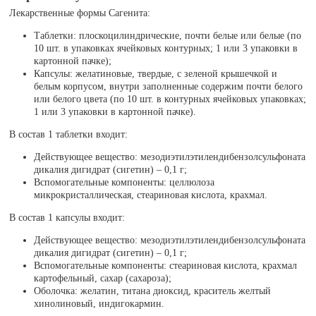
Лекарственные формы Сагенита:
Таблетки: плоскоцилиндрические, почти белые или белые (по
10 шт. в упаковках ячейковых контурных; 1 или 3 упаковки в
картонной пачке);
Капсулы: желатиновые, твердые, с зеленой крышечкой и
белым корпусом, внутри заполненные содержим почти белого
или белого цвета (по 10 шт. в контурных ячейковых упаковках;
1 или 3 упаковки в картонной пачке).
В состав 1 таблетки входит:
Действующее вещество: мезодиэтилэтилендибензолсульфоната
дикалия дигидрат (сигетин) – 0,1 г;
Вспомогательные компоненты: целлюлоза
микрокристаллическая, стеариновая кислота, крахмал.
В состав 1 капсулы входит:
Действующее вещество: мезодиэтилэтилендибензолсульфоната
дикалия дигидрат (сигетин) – 0,1 г;
Вспомогательные компоненты: стеариновая кислота, крахмал
картофельный, сахар (сахароза);
Оболочка: желатин, титана диоксид, краситель желтый
хинолиновый, индигокармин.