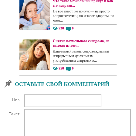
Что такое мезиальный прикус и как
его исправи...
Не все знают, но прикус — не просто
вопрос эстетики, но и залог здоровья по
мног...
938
0
Снятие похмельного синдрома, не
выходя из дом...
Длительный запой, сопровождаемый
непрерывным длительным
употреблением спиртных н...
958
0
ОСТАВЬТЕ СВОЙ КОММЕНТАРИЙ
Ник:
Текст: