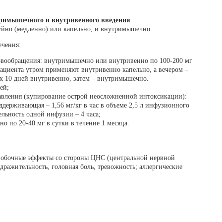
тримышечного и внутривенного введения
уйно (медленно) или капельно, и внутримышечно.
ечения:
овообращения: внутримышечно или внутривенно по 100-200 мг
 пациента утром применяют внутривенно капельно, а вечером –
х 10 дней внутривенно, затем – внутримышечно.
ей;
равления (купирование острой неосложненной интоксикации):
оддерживающая – 1,56 мг/кг в час в объеме 2,5 л инфузионного
ельность одной инфузии – 4 часа;
о по 20-40 мг в сутки в течение 1 месяца.
обочные эффекты со стороны ЦНС (центральной нервной
дражительность, головная боль, тревожность; аллергические