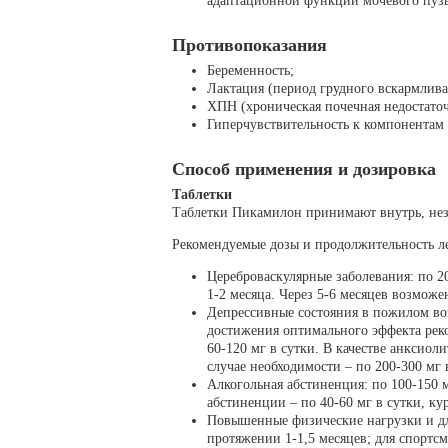
адаптационной функции мочевого пуз
Противопоказания
Беременность;
Лактация (период грудного вскармлива
ХПН (хроническая почечная недостаточ
Гиперчувствительность к компонентам 
Способ применения и дозировка
Таблетки
Таблетки Пикамилон принимают внутрь, не
Рекомендуемые дозы и продолжительность л
Цереброваскулярные заболевания: по 20
1-2 месяца. Через 5-6 месяцев возможе
Депрессивные состояния в пожилом возр
достижения оптимального эффекта реко
60-120 мг в сутки. В качестве анксиоли
случае необходимости – по 200-300 мг 
Алкогольная абстиненция: по 100-150 м
абстиненции – по 40-60 мг в сутки, кур
Повышенные физические нагрузки и для
протяжении 1-1,5 месяцев; для спортсм