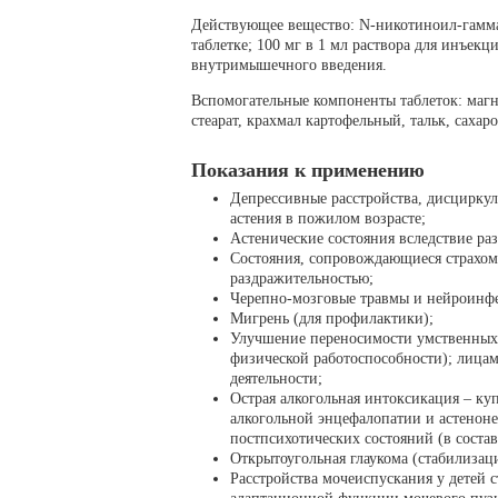
Действующее вещество: N-никотиноил-гамма-
таблетке; 100 мг в 1 мл раствора для инъекц
внутримышечного введения.
Вспомогательные компоненты таблеток: магн
стеарат, крахмал картофельный, тальк, сахаро
Показания к применению
Депрессивные расстройства, дисциркул
астения в пожилом возрасте;
Астенические состояния вследствие ра
Состояния, сопровождающиеся страхом
раздражительностью;
Черепно-мозговые травмы и нейроинфе
Мигрень (для профилактики);
Улучшение переносимости умственных 
физической работоспособности); лица
деятельности;
Острая алкогольная интоксикация – к
алкогольной энцефалопатии и астенон
постпсихотических состояний (в соста
Открытоугольная глаукома (стабилизац
Расстройства мочеиспускания у детей 