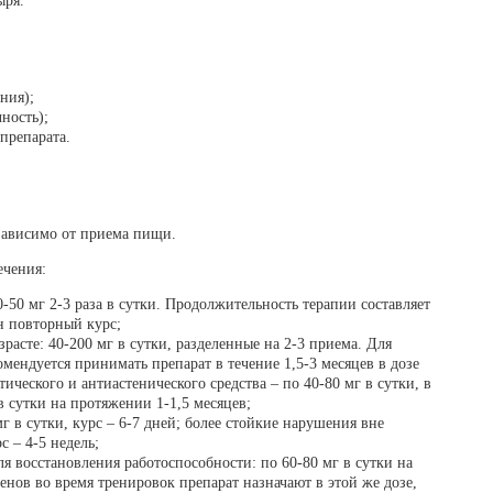
ыря.
ния);
ность);
препарата.
зависимо от приема пищи.
ечения:
-50 мг 2-3 раза в сутки. Продолжительность терапии составляет
н повторный курс;
асте: 40-200 мг в сутки, разделенные на 2-3 приема. Для
мендуется принимать препарат в течение 1,5-3 месяцев в дозе
тического и антиастенического средства – по 40-80 мг в сутки, в
в сутки на протяжении 1-1,5 месяцев;
г в сутки, курс – 6-7 дней; более стойкие нарушения вне
с – 4-5 недель;
 восстановления работоспособности: по 60-80 мг в сутки на
енов во время тренировок препарат назначают в этой же дозе,