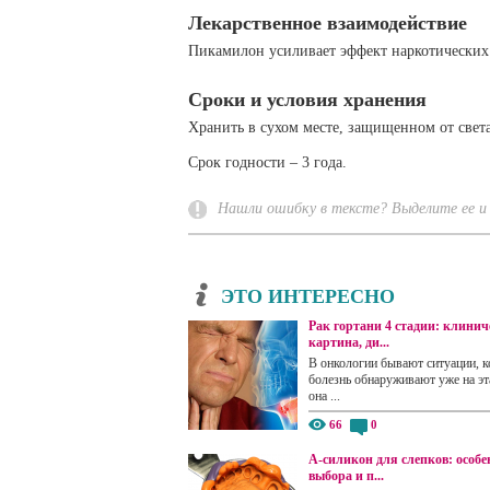
Лекарственное взаимодействие
Пикамилон усиливает эффект наркотических 
Сроки и условия хранения
Хранить в сухом месте, защищенном от света
Срок годности – 3 года.
Нашли ошибку в тексте? Выделите ее и 
ЭТО ИНТЕРЕСНО
Рак гортани 4 стадии: клинич
картина, ди...
В онкологии бывают ситуации, к
болезнь обнаруживают уже на эта
она ...
66
0
А-силикон для слепков: особе
выбора и п...