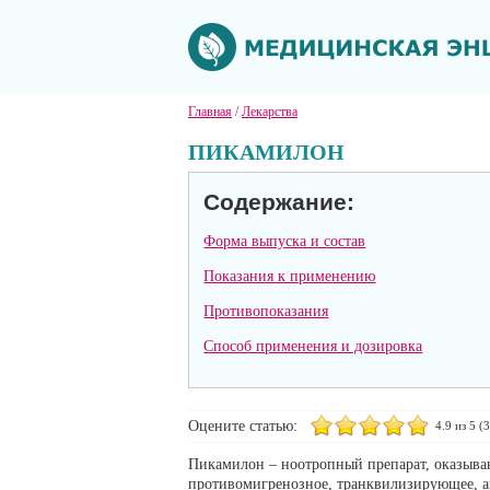
Главная
/
Лекарства
ПИКАМИЛОН
Содержание:
Форма выпуска и состав
Показания к применению
Противопоказания
Способ применения и дозировка
Оцените статью:
4.9
из 5 (
3
Пикамилон – ноотропный препарат, оказыв
противомигренозное, транквилизирующее, а