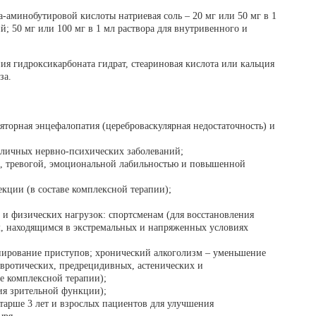
аминобутировой кислоты натриевая соль – 20 мг или 50 мг в 1
ий; 50 мг или 100 мг в 1 мл раствора для внутривенного и
ия гидроксикарбоната гидрат, стеариновая кислота или кальция
за.
яторная энцефалопатия (цереброваскулярная недостаточность) и
зличных нервно-психических заболеваний;
, тревогой, эмоциональной лабильностью и повышенной
кции (в составе комплексной терапии);
и физических нагрузок: спортсменам (для восстановления
м, находящимся в экстремальных и напряженных условиях
упирование приступов; хронический алкоголизм – уменьшение
евротических, предрецидивных, астенических и
ве комплексной терапии);
ия зрительной функции);
старше 3 лет и взрослых пациентов для улучшения