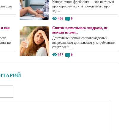
Консультация флеболога — это не только
алов для
про «красоту ног», а прежде всего про
здо...
436
0
 и как
Снятие похмельного синдрома, не
выходя из дом...
осто
Длительный запой, сопровождаемый
овья по
непрерывным длительным употреблением
спиртных н...
957
0
НТАРИЙ