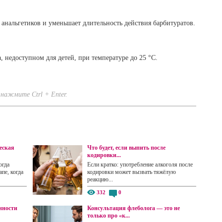
анальгетиков и уменьшает длительность действия барбитуратов.
, недоступном для детей, при температуре до 25 °C.
нажмите Ctrl + Enter.
еская
Что будет, если выпить после
кодировки...
огда
Если кратко: употребление алкоголя после
пе, когда
кодировки может вызвать тяжёлую
реакцию...
332
0
нности
Консультация флеболога — это не
только про «к...