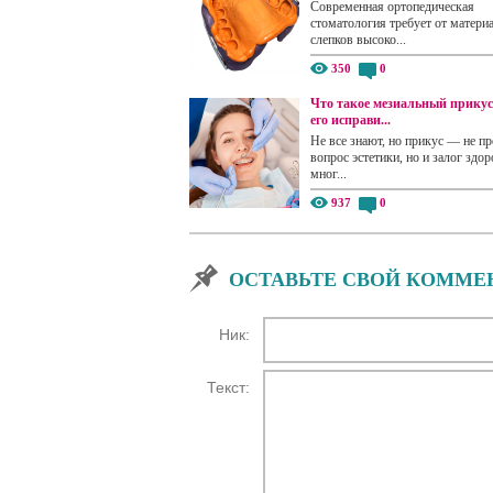
Современная ортопедическая
стоматология требует от матери
слепков высоко...
350
0
Что такое мезиальный прикус
его исправи...
Не все знают, но прикус — не пр
вопрос эстетики, но и залог здор
мног...
937
0
ОСТАВЬТЕ СВОЙ КОММЕ
Ник:
Текст: