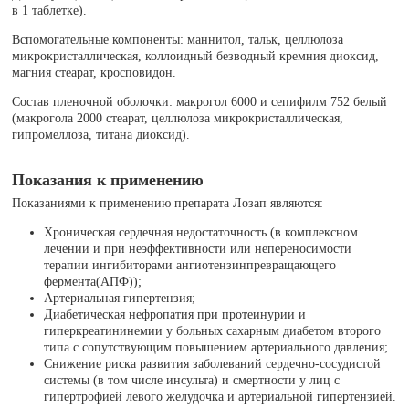
в 1 таблетке).
Вспомогательные компоненты: маннитол, тальк, целлюлоза
микрокристаллическая, коллоидный безводный кремния диоксид,
магния стеарат, кросповидон.
Состав пленочной оболочки: макрогол 6000 и сепифилм 752 белый
(макрогола 2000 стеарат, целлюлоза микрокристаллическая,
гипромеллоза, титана диоксид).
Показания к применению
Показаниями к применению препарата Лозап являются:
Хроническая сердечная недостаточность (в комплексном
лечении и при неэффективности или непереносимости
терапии ингибиторами ангиотензинпревращающего
фермента(АПФ));
Артериальная гипертензия;
Диабетическая нефропатия при протеинурии и
гиперкреатининемии у больных сахарным диабетом второго
типа с сопутствующим повышением артериального давления;
Снижение риска развития заболеваний сердечно-сосудистой
системы (в том числе инсульта) и смертности у лиц с
гипертрофией левого желудочка и артериальной гипертензией.