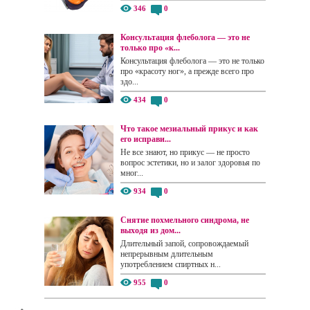
346
0
Консультация флеболога — это не
только про «к...
Консультация флеболога — это не только
про «красоту ног», а прежде всего про
здо...
434
0
Что такое мезиальный прикус и как
его исправи...
Не все знают, но прикус — не просто
вопрос эстетики, но и залог здоровья по
мног...
934
0
Снятие похмельного синдрома, не
выходя из дом...
Длительный запой, сопровождаемый
непрерывным длительным
употреблением спиртных н...
955
0