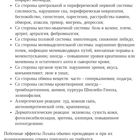
Со стороны центральной и периферической нервной системы:
сонливость, нарушение сна, периферическая невропатия,
беспокойство, гипестезии, парестезии, расстройства памяти,
обморок, атаксия, тремор, мигрень, депрессия;
Со стороны костно-мышечной системы: боль в колене, плече,
артрит, артралгия, фибромиалгия;
Со стороны половой системы: импотенция, снижение либидо;
Со стороны мочевыделительной системы: нарушение функции
почек, инфекции мочевыводящих путей, внезапные порывы к
мочеиспусканию; иногда – повышение уровня креатинина или
мочевины и остаточного азота в сыворотке крови;
Со стороны органов чувств: нарушение зрения, вкуса,
конъюнктивит, звон в ушах;
Со стороны обмена веществ: часто – гиперкалиемия; подагра;
Со стороны системы кроветворения: иногда –
тромбоцитопения, анемия, пурпура Шенлейн-Геноха,
эозинофилия;
Аллергические реакции: зуд, кожная сыпь,
ангионевротический отек, крапивница;
Дерматологические реакции: экхимозы, сухость кожи,
фотосенсибилизация, эритема, алопеция, повышенное
потоотделение.
Побочные эффекты Лозапа обычно преходящие и при их
возникновении отмена препарата не требуется.