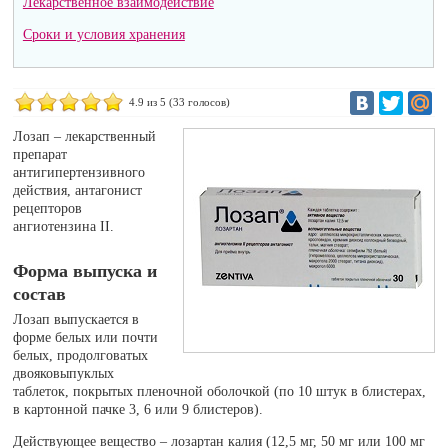
Лекарственное взаимодействие
Сроки и условия хранения
4.9
из 5 (
33
голосов)
Лозап – лекарственный
препарат
антигипертензивного
действия, антагонист
рецепторов
ангиотензина II.
Форма выпуска и
состав
Лозап выпускается в
форме белых или почти
белых, продолговатых
двояковыпуклых
таблеток, покрытых пленочной оболочкой (по 10 штук в блистерах,
в картонной пачке 3, 6 или 9 блистеров).
Действующее вещество – лозартан калия (12,5 мг, 50 мг или 100 мг