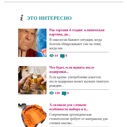
ЭТО ИНТЕРЕСНО
Рак гортани 4 стадии: клиническая
картина, ди...
В онкологии бывают ситуации, когда
болезнь обнаруживают уже на этапе,
когда она ...
64
0
Что будет, если выпить после
кодировки...
Если кратко: употребление алкоголя
после кодировки может вызвать тяжёлую
реакцию...
330
0
А-силикон для слепков:
особенности выбора и п...
Современная ортопедическая
стоматология требует от материалов для
слепков высоко...