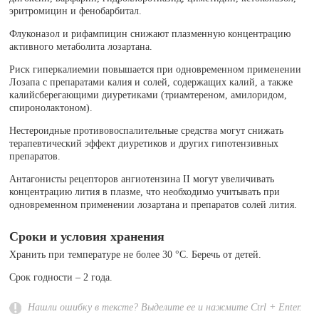
эритромицин и фенобарбитал.
Флуконазол и рифампицин снижают плазменную концентрацию
активного метаболита лозартана.
Риск гиперкалиемии повышается при одновременном применении
Лозапа с препаратами калия и солей, содержащих калий, а также
калийсберегающими диуретиками (триамтереном, амилоридом,
спиронолактоном).
Нестероидные противовоспалительные средства могут снижать
терапевтический эффект диуретиков и других гипотензивных
препаратов.
Антагонисты рецепторов ангиотензина II могут увеличивать
концентрацию лития в плазме, что необходимо учитывать при
одновременном применении лозартана и препаратов солей лития.
Сроки и условия хранения
Хранить при температуре не более 30 °C. Беречь от детей.
Срок годности – 2 года.
Нашли ошибку в тексте? Выделите ее и нажмите Ctrl + Enter.