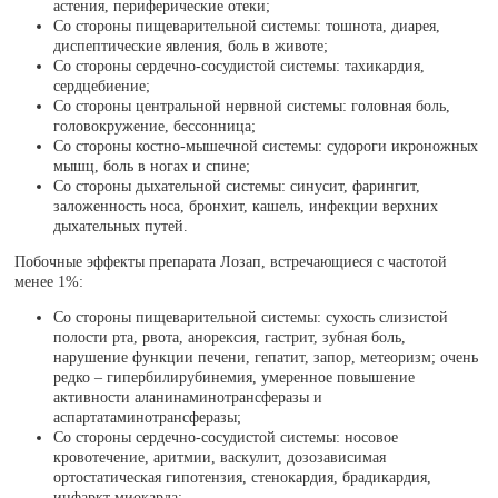
астения, периферические отеки;
Со стороны пищеварительной системы: тошнота, диарея,
диспептические явления, боль в животе;
Со стороны сердечно-сосудистой системы: тахикардия,
сердцебиение;
Со стороны центральной нервной системы: головная боль,
головокружение, бессонница;
Со стороны костно-мышечной системы: судороги икроножных
мышц, боль в ногах и спине;
Со стороны дыхательной системы: синусит, фарингит,
заложенность носа, бронхит, кашель, инфекции верхних
дыхательных путей.
Побочные эффекты препарата Лозап, встречающиеся с частотой
менее 1%:
Со стороны пищеварительной системы: сухость слизистой
полости рта, рвота, анорексия, гастрит, зубная боль,
нарушение функции печени, гепатит, запор, метеоризм; очень
редко – гипербилирубинемия, умеренное повышение
активности аланинаминотрансферазы и
аспартатаминотрансферазы;
Со стороны сердечно-сосудистой системы: носовое
кровотечение, аритмии, васкулит, дозозависимая
ортостатическая гипотензия, стенокардия, брадикардия,
инфаркт миокарда;