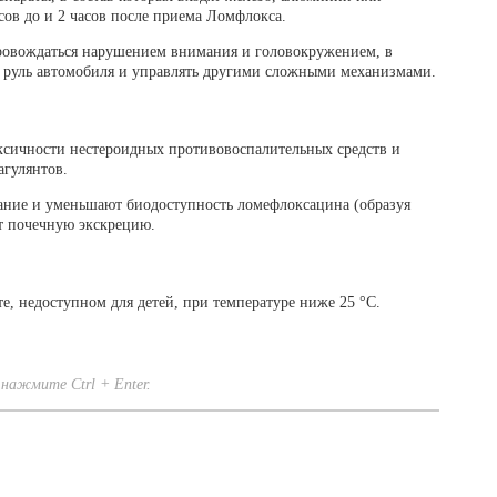
асов до и 2 часов после приема Ломфлокса.
провождаться нарушением внимания и головокружением, в
за руль автомобиля и управлять другими сложными механизмами.
сичности нестероидных противовоспалительных средств и
гулянтов.
ание и уменьшают биодоступность ломефлоксацина (образуя
т почечную экскрецию.
е, недоступном для детей, при температуре ниже 25 °C.
нажмите Ctrl + Enter.