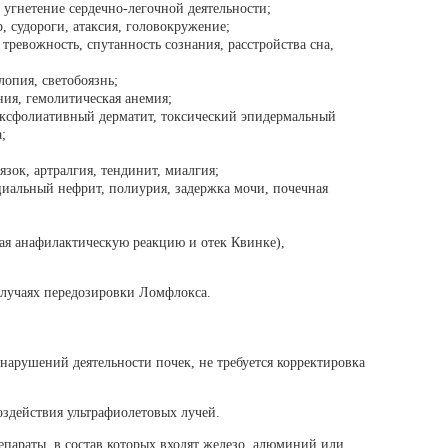
, угнетение сердечно-легочной деятельности;
р, судороги, атаксия, головокружение;
 тревожность, спутанность сознания, расстройства сна,
лопия, светобоязнь;
ия, гемолитическая анемия;
ксфолиативный дерматит, токсический эпидермальный
;
зок, артралгия, тендинит, миалгия;
иальный нефрит, полиурия, задержка мочи, почечная
ая анафилактическую реакцию и отек Квинке),
случаях передозировки Ломфлокса.
арушений деятельности почек, не требуется корректировка
оздействия ультрафиолетовых лучей.
епараты, в состав которых входят железо, алюминий или