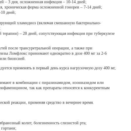
й – 3 дня, осложненная инфекция – 10-14 дней;
ня, хроническая форма осложненной гонореи – 7-14 дней;
-10 дней;
вирующий хламидиоз (включая смешанную бактериально-
;
й терапии) – 28 дней, сопутствующая инфекция при туберкулезе
ей после трансуретральной операции, а также при
лезы Ломфлокс принимают однократно в дозе 400 мг за 2-6
 или биопсией.
дуется применять в первый день курса нагрузочную дозу 400 мг,
инимают в комбинации с пиразинамидом, изониазидом или
 рифампицином, так как препараты относятся к конкурентным
кой реакции, применяя средство в вечернее время.
бранозный колит, болезненность слизистой рта;
 гортани;