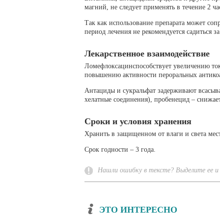
магний, не следует применять в течение 2 ч
Так как использование препарата может со
период лечения не рекомендуется садиться 
Лекарственное взаимодействие
Ломефлоксацинспособствует увеличению ток
повышению активности пероральных антикоа
Антациды и сукральфат задерживают всасыв
хелатные соединения), пробенецид – снижае
Сроки и условия хранения
Хранить в защищенном от влаги и света мест
Срок годности – 3 года.
Нашли ошибку в тексте? Выделите ее и 
ЭТО ИНТЕРЕСНО