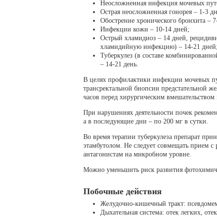
Неосложненная инфекция мочевых путе
Острая неосложненная гонорея – 1-3 д
Обострение хронического бронхита – 7
Инфекции кожи – 10-14 дней;
Острый хламидиоз – 14 дней, рециди
хламидийную инфекцию) – 14-21 дней
Туберкулез (в составе комбинированно
– 14-21 день.
В целях профилактики инфекции мочевых пут
трансректальной биопсии предстательной же
часов перед хирургическим вмешательством
При нарушениях деятельности почек рекомен
а в последующие дни – по 200 мг в сутки.
Во время терапии туберкулеза препарат пр
этамбутолом. Не следует совмещать прием с
антагонистам на микробном уровне.
Можно уменьшить риск развития фотохимичес
Побочные действия
Желудочно-кишечный тракт: псевдомем
Дыхательная система: отек легких, отек