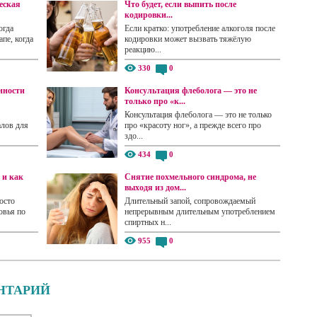
еская
Что будет, если выпить после
кодировки...
огда
Если кратко: употребление алкоголя после
пе, когда
кодировки может вызвать тяжёлую
реакцию...
330
0
нности
Консультация флеболога — это не
только про «к...
Консультация флеболога — это не только
алов для
про «красоту ног», а прежде всего про
здо...
434
0
 и как
Снятие похмельного синдрома, не
выходя из дом...
осто
Длительный запой, сопровождаемый
овья по
непрерывным длительным употреблением
спиртных н...
955
0
НТАРИЙ