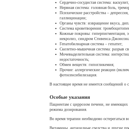
Сердечно-сосудистая система: васкулит
Нервная система: головная боль, тремо
Психические расстройства – депрессия,
галлюцинации;
Органы чувств: извращение вкуса, дип
Система кроветворения: тромбоцитопен
Кожные покровы: гиперпигментация, э
некролиз, синдром Стивенса-Джонсона
Гепатобилиарная система – гепатит;
Скелетно-мышечная система: разрыв свя
Мочевыделительная система: интерстиц
недостаточность;
Обмен веществ: гипогликемия;
Прочие: аллергические реакции (включ
фотосенсибилизация.
В настоящее время не имеется сообщений о 
Особые указания
Пациентам с циррозом печени, не имеющих н
режима дозирования.
Во время терапии необходимо остерегаться в
Витамины, антацидные средства и другие пр