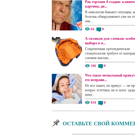
Рак гортани 4 стадии: клинич
картина, ди...
В онкологии бывают ситуации, к
болезнь обнаруживают уже на эта
она ...
64
0
А-силикон для слепков: особе
выбора и п...
Современная ортопедическая
стоматология требует от матери
слепков высоко...
346
0
Что такое мезиальный прикус
его исправи...
Не все знают, но прикус — не пр
вопрос эстетики, но и залог здор
мног...
934
0
ОСТАВЬТЕ СВОЙ КОММЕ