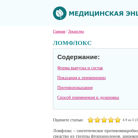
Главная
/
Лекарства
ЛОМФЛОКС
Содержание:
Форма выпуска и состав
Показания к применению
Противопоказания
Способ применения и дозировка
Оцените статью:
4.9
из 5 (
3
Ломфлокс – синтетическое противомикробно
средство из группы фторхинолонов, широког