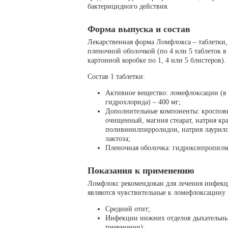
бактерицидного действия.
Форма выпуска и состав
Лекарственная форма Ломфлокса – таблетки
пленочной оболочкой (по 4 или 5 таблеток в 
картонной коробке по 1, 4 или 5 блистеров).
Состав 1 таблетки:
Активное вещество: ломефлоксацин (в
гидрохлорида) – 400 мг;
Дополнительные компоненты: кроспови
очищенный, магния стеарат, натрия кра
поливинилпирролидон, натрия лаурилс
лактоза;
Пленочная оболочка: гидроксипропилм
Показания к применению
Ломфлокс рекомендован для лечения инфекц
являются чувствительные к ломефлоксацину
Средний отит;
Инфекции нижних отделов дыхательных
пневмонии);