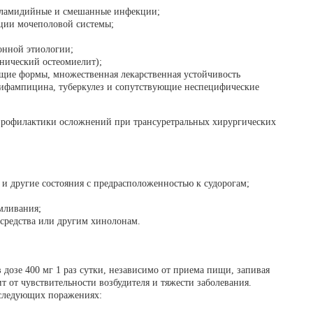
 хламидийные и смешанные инфекции;
ии мочеполовой системы;
онной этиологии;
онический остеомиелит);
ющие формы, множественная лекарственная устойчивость
рифампицина, туберкулез и сопутствующие неспецифические
профилактики осложнений при трансуретральных хирургических
 и другие состояния с предрасположенностью к судорогам;
мливания;
 средства или другим хинолонам.
дозе 400 мг 1 раз сутки, независимо от приема пищи, запивая
 от чувствительности возбудителя и тяжести заболевания.
 следующих поражениях: