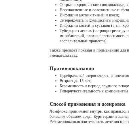
Острые и хронические гонококковые,
Неосложненные и осложненные инфекц
Инфекции мягких тканей и кожи;
Энтероколиты и холециститы инфекци
Инфекции костей и суставов (в т.ч. хр
Туберкулез легких (остропрогрессиру
микобактерий, плохая переносимость 
воспалительные процессы).
Также препарат показан к применению для 
вмешательствах.
Противопоказания
Церебральный атеросклероз, эпилепсия
Возраст до 15 лет;
Беременность и период грудного вскар
Гиперчувствительность к компонентам
Способ применения и дозировка
Ломфлокс принимают внутрь, как правило, в 
большим объемом воды. Курс терапии зависит
Рекомендованная длительность лечения при