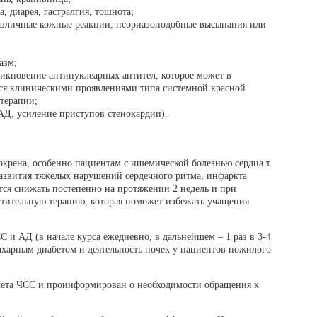
, диарея, гастралгия, тошнота;
различные кожные реакции, псориазоподобные высыпания или
азм;
никновение антинуклеарных антител, которое может в
ся клиническими проявлениями типа системной красной
терапии;
Д, усиление приступов стенокардии).
окрена, особенно пациентам с ишемической болезнью сердца т.
развития тяжелых нарушений сердечного ритма, инфаркта
тся снижать постепенно на протяжении 2 недель и при
стительную терапию, которая поможет избежать учащения
С и АД (в начале курса ежедневно, в дальнейшем – 1 раз в 3-4
ахарным диабетом и деятельность почек у пациентов пожилого
чета ЧСС и проинформирован о необходимости обращения к