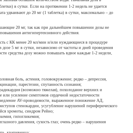
блетки) в сутки. Если на протяжении 1-2 недель не удается
та удваивают до 20 мг (1 таблетка) в сутки, максимально – до
шающие 20 мг, так как при дальнейшем повышении дозы не
 повышения антигипертензивного действия.
ть с КК менее 20 мл/мин и/или нуждающиеся в процедуре
 дозе 5 мг в сутки, независимо от частоты и дней проведения
сти средства дозу можно повышать вдвое каждые 1-2 недели,
оловная боль, астения, головокружение; редко – депрессия,
цинации, парестезии, спутанность сознания;
брадикардия (возможно тяжелая), похолодание верхних и
ие или усиление симптомов сердечной недостаточности
 замедление AV-проводимости, выраженное понижение АД,
риступов стенокардии, усугубление нарушений периферического
ейся хромоты, синдром Рейно;
икемия, гипогликемия;
глазного давления, сухость глаз; очень редко – нарушения
ыпь, крапивница;