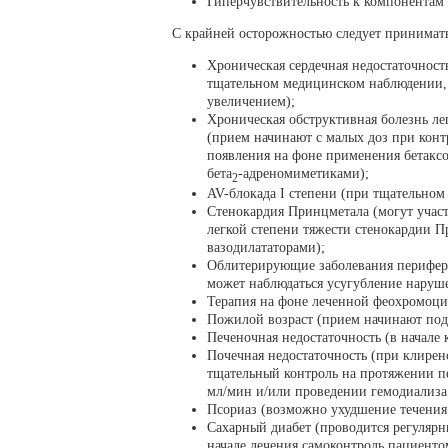
Гиперчувствительность к компонентам 
С крайней осторожностью следует принимат
Хроническая сердечная недостаточност
тщательном медицинском наблюдении, 
увеличением);
Хроническая обструктивная болезнь ле
(прием начинают с малых доз при конт
появления на фоне применения бетакс
бета
-адреномиметиками);
2
AV-блокада I степени (при тщательном 
Стенокардия Принцметала (могут учас
легкой степени тяжести стенокардии П
вазодилататорами);
Облитерирующие заболевания перифери
может наблюдаться усугубление наруш
Терапия на фоне леченной феохромоцит
Пожилой возраст (прием начинают под
Печеночная недостаточность (в начале
Почечная недостаточность (при клирен
тщательный контроль на протяжении пе
мл/мин и/или проведении гемодиализа
Псориаз (возможно ухудшение течения 
Сахарный диабет (проводится регулярн
начале лечения самоконтроль пациент