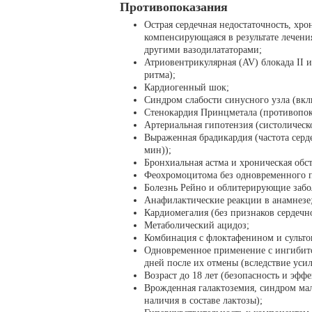
Противопоказания
Острая сердечная недостаточность, хро
компенсирующаяся в результате лечен
другими вазодилататорами;
Атриовентрикулярная (AV) блокада II и
ритма);
Кардиогенный шок;
Синдром слабости синусного узла (вкл
Стенокардия Принцметала (противопок
Артериальная гипотензия (систолическо
Выраженная брадикардия (частота серд
мин));
Бронхиальная астма и хроническая обс
Феохромоцитома без одновременного п
Болезнь Рейно и облитерирующие забо
Анафилактические реакции в анамнезе
Кардиомегалия (без признаков сердечн
Метаболический ацидоз;
Комбинация с флоктафенином и сульто
Одновременное применение с ингибито
дней после их отмены (вследствие уси
Возраст до 18 лет (безопасность и эфф
Врожденная галактоземия, синдром мал
наличия в составе лактозы);