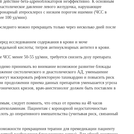
й действие бета-адреноблокаторов неэффективно. К основным
иастолическое давление левого желудочка, нарушающее
оронарный атеросклероз с низким порогом ишемии (ЧСС в
ее 100 уд/мин).
леднего можно прекращать только через несколько дней после
перед исследованием содержания в крови и моче
дальной кислоты; титров антинуклеарных антител в крови.
ЧСС менее 50-55 уд/мин, требуется снизить дозу препарата.
ходимо принимать во внимание возможное развитие блокады
ижение систолического и диастолического АД, уменьшение
 могут маскировать рефлекторную тахикардию и повысить риск
ри продолжении приема данных препаратов уменьшается угроза
онических кризов, врач-анестезиолог должен быть поставлен в
мым, следует помнить, что отказ от приема на 48 часов
 катехоламинам. Пациентам с коронарной недостаточностью
лоть до оперативного вмешательства (учитывая риск, связанный
возможности прекращения терапии для премедикации пациенту