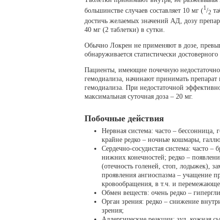
1
большинстве случаев составляет 10 мг (
/
та
2
достичь желаемых значений АД, дозу препара
40 мг (2 таблетки) в сутки.
Обычно Локрен не применяют в дозе, превы
обнаруживается статистически достоверного
Пациенты, имеющие почечную недостаточнос
гемодиализа, начинают принимать препарат в
гемодиализа. При недостаточной эффективно
максимальная суточная доза – 20 мг.
Побочные действия
Нервная система: часто – бессонница, г
крайне редко – ночные кошмары, галлю
Сердечно-сосудистая система: часто – 
нижних конечностей; редко – появлен
(отечность голеней, стоп, лодыжек),
проявления ангиоспазма – учащение п
кровообращения, в т.ч. и перемежающ
Обмен веществ: очень редко – гипергл
Орган зрения: редко – снижение внутри
зрения;
Аллергические реакции: зуд, кожная с