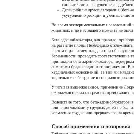
гипогликемии – ощущение сердцебиения
Десенсибилизирующая терапия (бета-а
усугублению реакций и уменьшению э
Во время экспериментальных исследований н
животных и до настоящего момента не были 
Бета-адреноблокаторы, как правило, привод
на развитие плода. Необходимо отслеживать 
ростом и развитием плода и при обнаружен
беременности проводить соответствующие т
принимали бета-адреноблокаторы перед рода
симптомы брадикардии и гипогликемии. В н
кардиальных осложнений, за такими младенц
тщательное наблюдение в специализированн
Учитывая вышесказанное, применение Локрен
ожидаемая польза от средства превосходит 
Вследствие того, что бета-адреноблокаторы 
или гипогликемии у грудных детей не был из
кормления грудью или прервать его на время
Способ применения и дозировка
Таблетки принимают внутрь, не разжевывая 