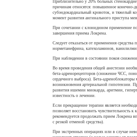
Приблизительно у 20% больных стенокардие
причинам относятся: повышенное конечно-д
субэндокардиальный кровоток, и тяжелый к
момент развития ангинального приступа мен
При сочетании с клонидином применение пос
завершения приема Локрена.
Следует отказаться от применения средства 
норметанефрина, катехоламинов, ванилилмин
При наблюдении в состоянии покоя снижение 
Во время проведения общей анестезии необ
бета-адренорецепторов (снижение ЧСС, пон
сердечного выброса). Бета-адреноблокаторы
возникновения артериальной гипотензии. П
развития ишемии миокарда, аритмии, гиперт
известность о лечении.
Если прекращение терапии является необходи
позволяет восстановить чувствительность к
рекомендуется продолжать прием Локрена вп
с резкой отменой средства).
При экстренных операциях или в случае не