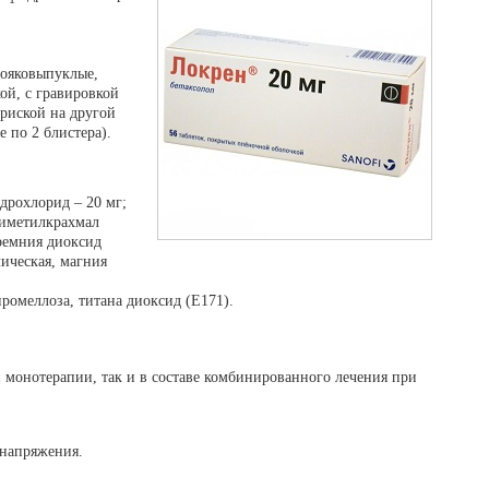
вояковыпуклые,
ой, с гравировкой
 риской на другой
е по 2 блистера).
дрохлорид – 20 мг;
симетилкрахмал
кремния диоксид
ическая, магния
ромеллоза, титана диоксид (Е171).
монотерапии, так и в составе комбинированного лечения при
 напряжения.