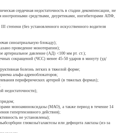
ническая сердечная недостаточность в стадии декомпенсации, не
ия инотропными средствами, диуретиками, ингибиторами АПФ,
 III степени (без установленного искусственного водителя
ючая синоатриальную блокаду);
азано проведение монотерапии);
е артериальное давление (АД) <100 мм рт. ст.);
ечных сокращений (ЧСС) менее 45-50 ударов в минуту (уд/
труктивная болезнь легких в тяжелой форме;
риема альфа-адреноблокаторов;
левания периферических артерий (в тяжелых формах);
;
ой недостаточности);
придом;
рами моноаминоксидазы (МАО), а также период в течение 14
ления гипертензивного действия);
ективность не установлены);
ьабсорбции глюкозы/галактозы или дефицита лактазы (из-за