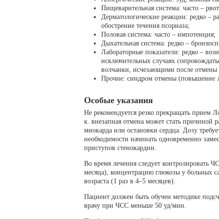
Пищеварительная система: часто – рвота
Дерматологические реакции: редко – 
обострение течения псориаза;
Половая система: часто – импотенция;
Дыхательная система: редко – бронхосп
Лабораторные показатели: редко – воз
исключительных случаях сопровождать
волчанки, исчезающими после отмены 
Прочие: синдром отмены (повышение А
Особые указания
Не рекомендуется резко прекращать прием Л
к. внезапная отмена может стать причиной 
миокарда или остановки сердца. Дозу требуе
необходимости начинать одновременно заме
приступов стенокардии.
Во время лечения следует контролировать ЧС
месяца), концентрацию глюкозы у больных с
возраста (1 раз в 4–5 месяцев).
Пациент должен быть обучен методике подс
врачу при ЧСС меньше 50 уд/мин.