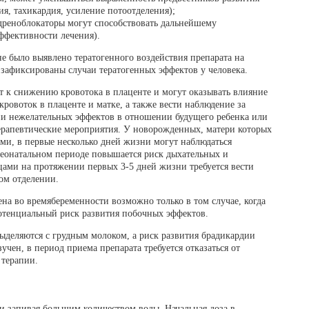
, тахикардия, усиление потоотделения);
дреноблокаторы могут способствовать дальнейшему
ффективности лечения).
е было выявлено тератогенного воздействия препарата на
зафиксированы случаи тератогенных эффектов у человека.
ят к снижению кровотока в плаценте и могут оказывать влияние
кровоток в плаценте и матке, а также вести наблюдение за
ии нежелательных эффектов в отношении будущего ребенка или
ерапевтические мероприятия. У новорожденных, матери которых
ми, в первые несколько дней жизни могут наблюдаться
еонатальном периоде повышается риск дыхательных и
ами на протяжении первых 3-5 дней жизни требуется вести
ом отделении.
а во времябеременности возможно только в том случае, когда
потенциальный риск развития побочных эффектов.
выделяются с грудным молоком, а риск развития брадикардии
учен, в период приема препарата требуется отказаться от
 терапии.
и запивая большим количеством воды. Начальная доза в