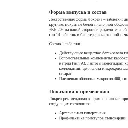
Форма выпуска и состав
Лекарственная форма Локрена – таблетки: д
круглые, покрытые белой пленочной оболочк
«KE 20» на одной стороне и разделительной
(по 14 таблеток в блистере, в картонной пачк
Состав 1 таблетки:
Действующее вещество: бетаксолола ги
Вспомогательные компоненты: карбок
натрия (тип А), лактозы моногидрат, 
коллоидный, целлюлоза микрокристалл
стеарат;
Пленочная оболочка: макрогол 400, гип
Показания к применению
Локрен рекомендован к применению как при 
следующих состояниях:
Артериальная гипертензия;
Профилактика приступов стенокардии