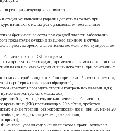
препарата.
ь Локрен при следующих состояниях:
ь в стадии компенсации (терапия допустима только при
курс начинают с малых доз с дальнейшим постепенным
гких и бронхиальная астма при средней тяжести заболеваний
роле показателей функции внешнего дыхания; в случае
олола приступа бронхиальной астмы возможно его купирование
наблюдении, в т. ч. ЭКГ-контроль);
титься приступы стенокардии; применение возможно только при
ринцметала или стенокардии смешанного типа, при сочетании с
ческих артерий, синдром Рейно (при средней степени тяжести;
ений периферического кровообращения);
омы (требуется проводить строгий контроль показателей АД);
 врачебным контролем с малых доз);
 курса необходимо тщательное клиническое наблюдение);
се креатинина (КК) превышающем 20 мл/мин, требуется
рвых 4 дней терапии, без корректировки дозы; при КК менее 20
 необходима коррекция режима дозирования);
псориаза);
ый контроль уровня содержания глюкозы в крови, включая в
ом; может уменьшиться выраженность предвестников развития