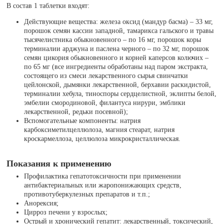
В состав 1 таблетки входят:
Действующие вещества: железа оксид (мандур басма) – 33 мг,
порошок семян кассии западной, тамарикса гальского и травы
тысячелистника обыкновенного – по 16 мг, порошок коры
терминалии арджуна и паслена черного – по 32 мг, порошок
семян цикория обыкновенного и корней каперсов колючих –
по 65 мг (все ингредиенты обработаны над паром экстракта,
состоящего из смеси лекарственного сырья свинчатки
цейлонской, дымянки лекарственной, берхавии раскидистой,
терминалии хебула, тиноспоры сердцелистной, эклипты белой,
эмбелии смородиновой, филантуса нирури, эмблики
лекарственной, редьки посевной);
Вспомогательные компоненты: натрия
карбоксиметилцеллюлоза, магния стеарат, натрия
кроскармеллоза, целлюлоза микрокристаллическая.
Показания к применению
Профилактика гепатотоксичности при применении
антибактериальных или жаропонижающих средств,
противотуберкулезных препаратов и т.п.;
Анорексия;
Цирроз печени у взрослых;
Острый и хронический гепатит: лекарственный, токсический,