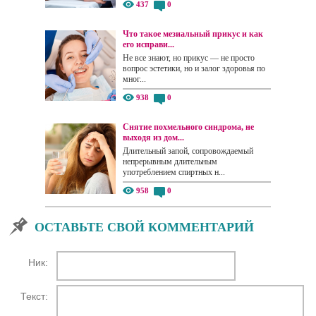
437
0
Что такое мезиальный прикус и как
его исправи...
Не все знают, но прикус — не просто
вопрос эстетики, но и залог здоровья по
мног...
938
0
Снятие похмельного синдрома, не
выходя из дом...
Длительный запой, сопровождаемый
непрерывным длительным
употреблением спиртных н...
958
0
ОСТАВЬТЕ СВОЙ КОММЕНТАРИЙ
Ник:
Текст: