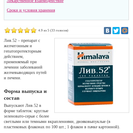
Лекарственное взаимодействие
Сроки и условия хранения
4.9
из 5 (
33
голосов)
Лив.52 – препарат с
желчегонным и
гепатопротекторным
действием,
применяемый при
лечении заболеваний
желчевыводящих путей
и печени.
Форма выпуска и
состав
Выпускают Лив.52 в
форме таблеток: круглые
зеленовато-серые с более
светлыми или темными вкраплениями, двояковыпуклые (в
пластиковых флаконах по 100 шт.; 1 флакон в пачке картонной).