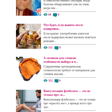
В онкологии бывают ситуации, когда
болезнь обнаруживают уже на этапе,
когда она ...
68
0
Что будет, если выпить после
кодировки...
Если кратко: употребление алкоголя
после кодировки может вызвать тяжёлую
реакцию...
335
0
А-силикон для слепков:
особенности выбора и п...
Современная ортопедическая
стоматология требует от материалов для
слепков высоко...
352
0
Консультация флеболога — это не
только про «к...
Консультация флеболога — это не только
про «красоту ног», а прежде всего про
здо...