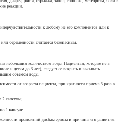
ия, диарея, рвота, отрыжка, запор, тошнота, метеоризм, боли в
кие реакции.
иперчувствительности к любому из его компонентов или к
 или беременности считается безопасным.
вая небольшим количеством воды. Пациентам, которые не в
исле и детям до 3 лет), следует ее вскрыть и высыпать
ольшим объемом воды.
симости от возраста пациента, при кратности приема 3 раза в
о 2 капсулы;
по 1 капсуле.
женности проявлений дисбактериоза и причины его развития.