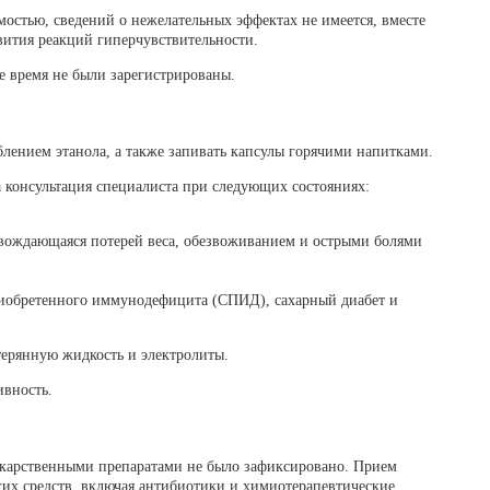
мостью, сведений о нежелательных эффектах не имеется, вместе
вития реакций гиперчувствительности.
 время не были зарегистрированы.
блением этанола, а также запивать капсулы горячими напитками.
 консультация специалиста при следующих состояниях:
овождающаяся потерей веса, обезвоживанием и острыми болями
иобретенного иммунодефицита (СПИД), сахарный диабет и
терянную жидкость и электролиты.
ивность.
екарственными препаратами не было зафиксировано. Прием
их средств, включая антибиотики и химиотерапевтические