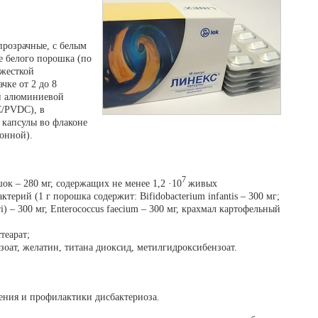
прозрачные, с белым
е белого порошка (по
/жесткой
чке от 2 до 8
ой алюминиевой
C/PVDC), в
2 капсулы во флаконе
тонной).
7
к – 280 мг, содержащих не менее 1,2 ·10
живых
рий (1 г порошка содержит: Bifidobacterium infantis – 300 мг;
seri) – 300 мг, Enterococcus faecium – 300 мг, крахмал картофельный
теарат;
оат, желатин, титана диоксид, метилгидроксибензоат.
ения и профилактики дисбактериоза.