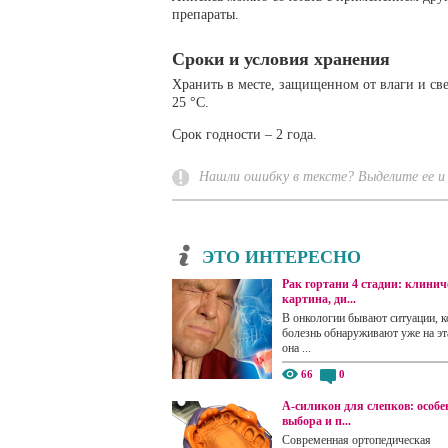
препараты.
Сроки и условия хранения
Хранить в месте, защищенном от влаги и св
25 °С.
Срок годности – 2 года.
Нашли ошибку в тексте? Выделите ее и 
ЭТО ИНТЕРЕСНО
Рак гортани 4 стадии: клинич
картина, ди...
В онкологии бывают ситуации, к
болезнь обнаруживают уже на эта
она ...
66
0
А-силикон для слепков: особе
выбора и п...
Современная ортопедическая