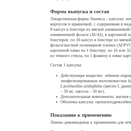
Форма выпуска и состав
Лекарственная форма Линекса – капсулы: не
корпусом и крышечкой, с содержимым в вид
8 капсул в блистере из мягкой алюминиевой
алюминиевой фольги (AI/AI), в картонной па
блистеров; по 16 капсул в блистере из мягк
фольги/жесткой полимерной пленки (AI/PV
картонной пачке по 1 блистеру; по 16 или 3
из темного стекла, по 1 флакону в пачке кар
Состав 1 капсулы:
Действующее вещество: лебенин порошо
лиофилизированных молочнокислых бакте
Lactobacillus acidophilus (species L.gas
– 50 мг, лактоза – 50 мг);
Дополнительные компоненты: магния с
Оболочка капсулы: пропилгидроксибенз
Показания к применению
Линекс рекомендован к применению для леч