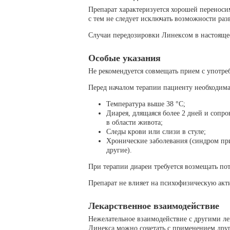
Препарат характеризуется хорошей переноси
с тем не следует исключать возможности раз
Случаи передозировки Линексом в настоящее
Особые указания
Не рекомендуется совмещать прием с употре
Перед началом терапии пациенту необходима
Температура выше 38 °C;
Диарея, длящаяся более 2 дней и сопр
в области живота;
Следы крови или слизи в стуле;
Хронические заболевания (синдром пр
другие).
При терапии диареи требуется возмещать по
Препарат не влияет на психофизическую акт
Лекарственное взаимодействие
Нежелательное взаимодействие с другими л
Линекса можно сочетать с применением друг