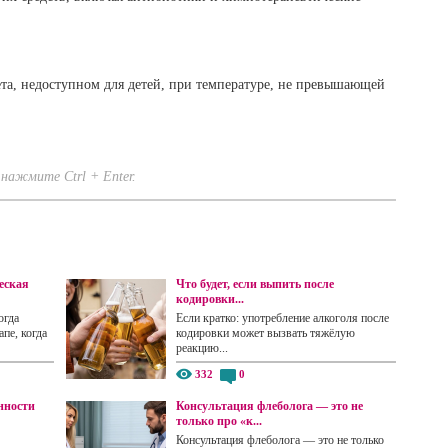
ета, недоступном для детей, при температуре, не превышающей
нажмите Ctrl + Enter.
еская
Что будет, если выпить после
кодировки...
огда
Если кратко: употребление алкоголя после
пе, когда
кодировки может вызвать тяжёлую
реакцию...
332
0
нности
Консультация флеболога — это не
только про «к...
Консультация флеболога — это не только