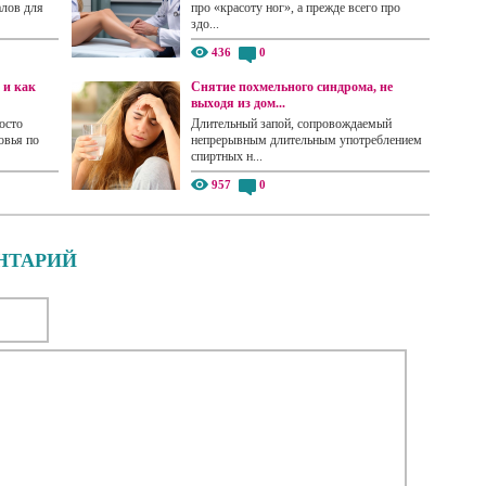
алов для
про «красоту ног», а прежде всего про
здо...
436
0
 и как
Снятие похмельного синдрома, не
выходя из дом...
осто
Длительный запой, сопровождаемый
овья по
непрерывным длительным употреблением
спиртных н...
957
0
НТАРИЙ