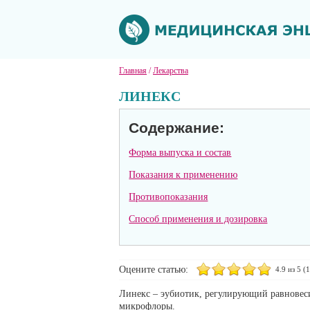
Главная
/
Лекарства
ЛИНЕКС
Содержание:
Форма выпуска и состав
Показания к применению
Противопоказания
Способ применения и дозировка
Оцените статью:
4.9
из 5 (
1
Линекс – эубиотик, регулирующий равнове
микрофлоры.