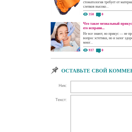
стоматология требует от матери
слепков высоко...
350
0
Что такое мезиальный прикус
его исправи...
Не все знают, но прикус — не пр
вопрос эстетики, но и залог здор
мног...
937
0
ОСТАВЬТЕ СВОЙ КОММЕ
Ник:
Текст: