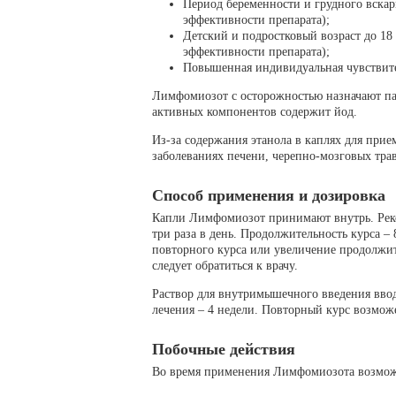
Период беременности и грудного вскар
эффективности препарата);
Детский и подростковый возраст до 18 
эффективности препарата);
Повышенная индивидуальная чувствите
Лимфомиозот с осторожностью назначают па
активных компонентов содержит йод.
Из-за содержания этанола в каплях для при
заболеваниях печени, черепно-мозговых трав
Способ применения и дозировка
Капли Лимфомиозот принимают внутрь. Реком
три раза в день. Продолжительность курса –
повторного курса или увеличение продолжит
следует обратиться к врачу.
Раствор для внутримышечного введения вводя
лечения – 4 недели. Повторный курс возмож
Побочные действия
Во время применения Лимфомиозота возмож