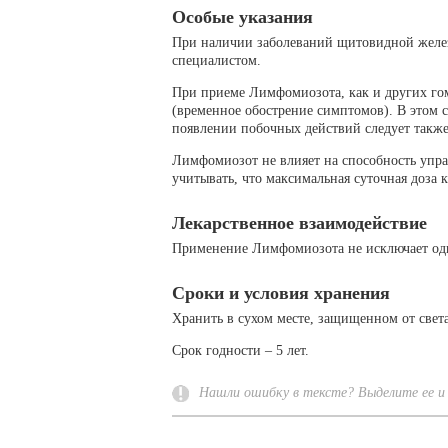
Особые указания
При наличии заболеваний щитовидной желез
специалистом.
При приеме Лимфомиозота, как и других го
(временное обострение симптомов). В этом с
появлении побочных действий следует также
Лимфомиозот не влияет на способность упра
учитывать, что максимальная суточная доза к
Лекарственное взаимодействие
Применение Лимфомиозота не исключает одн
Сроки и условия хранения
Хранить в сухом месте, защищенном от света,
Срок годности – 5 лет.
Нашли ошибку в тексте? Выделите ее и 