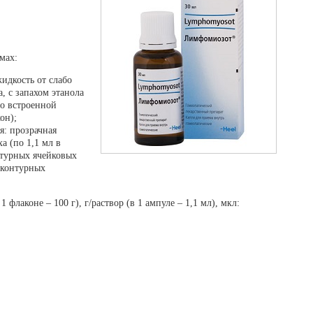
мах:
идкость от слабо
, с запахом этанола
со встроенной
он);
я: прозрачная
а (по 1,1 мл в
нтурных ячейковых
 контурных
флаконе – 100 г), г/раствор (в 1 ампуле – 1,1 мл), мкл: