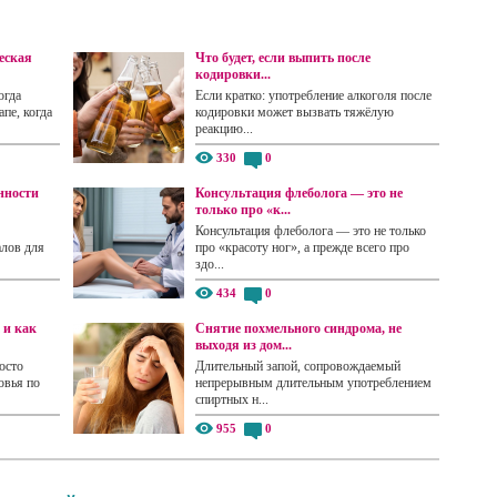
еская
Что будет, если выпить после
кодировки...
огда
Если кратко: употребление алкоголя после
пе, когда
кодировки может вызвать тяжёлую
реакцию...
330
0
нности
Консультация флеболога — это не
только про «к...
Консультация флеболога — это не только
алов для
про «красоту ног», а прежде всего про
здо...
434
0
 и как
Снятие похмельного синдрома, не
выходя из дом...
осто
Длительный запой, сопровождаемый
овья по
непрерывным длительным употреблением
спиртных н...
955
0