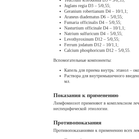
Teucrium scorodonia D3 – 5/0,55;
Juglans regia D3 – 5/0,55;
Geranium robertianum D4 – 10/1,1;
Araneus diadematus D6 – 5/0,55;
Fumaria officinalis D4 – 5/0,55;
Nasturtium officinale D4 – 10/1,1;
Natrium sulfuricum D4 – 5/0,55;
Levothyroxinum D12 – 5/0,55;
Ferrum jodatum D12 – 10/1,1;
Calcium phosphoricum D12 – 5/0,55.
Вспомогательные компоненты:
Капель для приема внутрь: этанол – ок
Раствора для внутримышечного введения
мл.
Показания к применению
Лимфомиозот применяют в комплексном леч
неспецифической этиологии.
Противопоказания
Противопоказаниями к применению всех лек