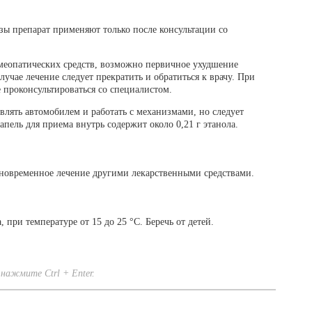
ы препарат применяют только после консультации со
меопатических средств, возможно первичное ухудшение
лучае лечение следует прекратить и обратиться к врачу. При
 проконсультироваться со специалистом.
влять автомобилем и работать с механизмами, но следует
апель для приема внутрь содержит около 0,21 г этанола.
овременное лечение другими лекарственными средствами.
 при температуре от 15 до 25 °C. Беречь от детей.
нажмите Ctrl + Enter.