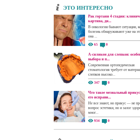
ЭТО ИНТЕРЕСНО
Рак гортани 4 стадии: клинич
картина, ди...
В онкологии бывают ситуации, к
болезнь обнаруживают уже на эта
она ...
65
0
А-силикон для слепков: особе
выбора и п...
Современная ортопедическая
стоматология требует от матери
слепков высоко...
347
0
Что такое мезиальный прикус
его исправи...
Не все знают, но прикус — не пр
вопрос эстетики, но и залог здор
мног...
934
0