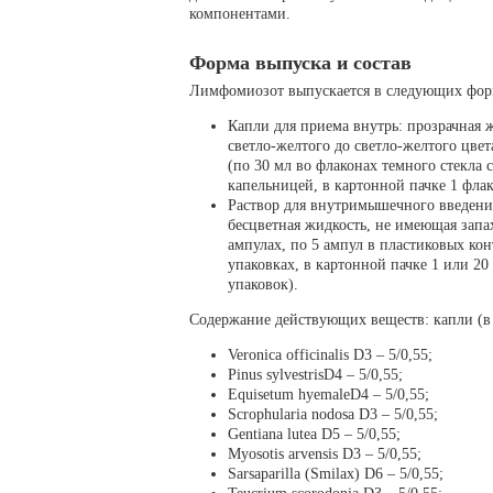
компонентами.
Форма выпуска и состав
Лимфомиозот выпускается в следующих фор
Капли для приема внутрь: прозрачная ж
светло-желтого до светло-желтого цвета
(по 30 мл во флаконах темного стекла 
капельницей, в картонной пачке 1 флак
Раствор для внутримышечного введени
бесцветная жидкость, не имеющая запах
ампулах, по 5 ампул в пластиковых ко
упаковках, в картонной пачке 1 или 20
упаковок).
Содержание действующих веществ: капли (в 1 
Veronica officinalis D3 – 5/0,55;
Pinus sylvestrisD4 – 5/0,55;
Equisetum hyemaleD4 – 5/0,55;
Scrophularia nodosa D3 – 5/0,55;
Gentiana lutea D5 – 5/0,55;
Myosotis arvensis D3 – 5/0,55;
Sarsaparilla (Smilax) D6 – 5/0,55;