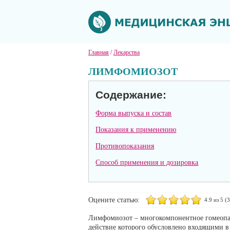
Главная
/
Лекарства
ЛИМФОМИОЗОТ
Содержание:
Форма выпуска и состав
Показания к применению
Противопоказания
Способ применения и дозировка
Оцените статью:
4.9
из 5 (
3
Лимфомиозот – многокомпонентное гомеопат
действие которого обусловлено входящими в 