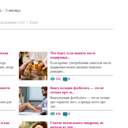
 – 3 месяца.
нажмите Ctrl + Enter.
еская
Что будет, если выпить после
кодировки...
огда
Если кратко: употребление алкоголя после
пе, когда
кодировки может вызвать тяжёлую
реакцию...
332
0
нности
Консультация флеболога — это не
только про «к...
Консультация флеболога — это не только
алов для
про «красоту ног», а прежде всего про
здо...
436
0
 и как
Снятие похмельного синдрома, не
выходя из дом...