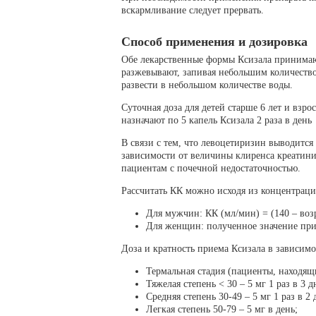
вскармливание следует прервать.
Способ применения и дозировка
Обе лекарственные формы Ксизала принимаю
разжевывают, запивая небольшим количеств
развести в небольшом количестве воды.
Суточная доза для детей старше 6 лет и взрос
назначают по 5 капель Ксизала 2 раза в день
В связи с тем, что левоцетиризин выводится
зависимости от величины клиренса креатини
пациентам с почечной недостаточностью.
Рассчитать КК можно исходя из концентрац
Для мужчин: КК (мл/мин) = (140 – возра
Для женщин: полученное значение при 
Доза и кратность приема Ксизала в зависимо
Термальная стадия (пациенты, находящ
Тяжелая степень < 30 – 5 мг 1 раз в 3 д
Средняя степень 30-49 – 5 мг 1 раз в 2 
Легкая степень 50-79 – 5 мг в день;