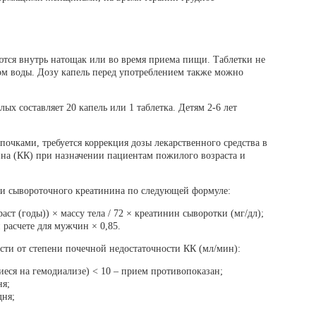
тся внутрь натощак или во время приема пищи. Таблетки не
ом воды. Дозу капель перед употреблением также можно
лых составляет 20 капель или 1 таблетка. Детям 2-6 лет
 почками, требуется коррекция дозы лекарственного средства в
на (КК) при назначении пациентам пожилого возраста и
ии сывороточного креатинина по следующей формуле:
ст (годы)) × массу тела / 72 × креатинин сыворотки (мг/дл);
расчете для мужчин × 0,85.
сти от степени почечной недостаточности КК (мл/мин):
иеся на гемодиализе) < 10 – прием противопоказан;
ня;
дня;