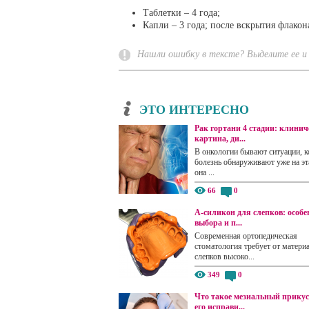
Таблетки – 4 года;
Капли – 3 года; после вскрытия флакона
Нашли ошибку в тексте? Выделите ее и 
ЭТО ИНТЕРЕСНО
Рак гортани 4 стадии: клинич
картина, ди...
В онкологии бывают ситуации, к
болезнь обнаруживают уже на эта
она ...
66
0
А-силикон для слепков: особе
выбора и п...
Современная ортопедическая
стоматология требует от матери
слепков высоко...
349
0
Что такое мезиальный прикус
его исправи...