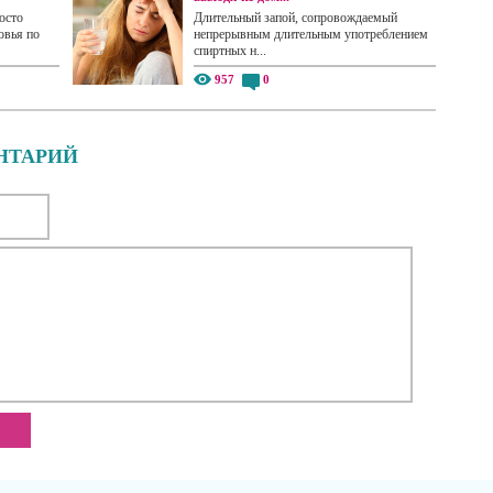
осто
Длительный запой, сопровождаемый
овья по
непрерывным длительным употреблением
спиртных н...
957
0
НТАРИЙ