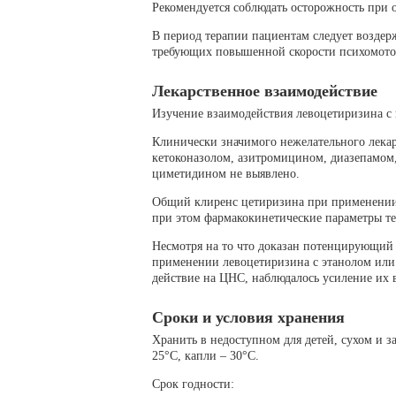
Рекомендуется соблюдать осторожность при 
В период терапии пациентам следует воздер
требующих повышенной скорости психомото
Лекарственное взаимодействие
Изучение взаимодействия левоцетиризина с
Клинически значимого нежелательного лекар
кетоконазолом, азитромицином, диазепамом
циметидином не выявлено.
Общий клиренс цетиризина при применении в
при этом фармакокинетические параметры т
Несмотря на то что доказан потенцирующий э
применении левоцетиризина с этанолом ил
действие на ЦНС, наблюдалось усиление их
Сроки и условия хранения
Хранить в недоступном для детей, сухом и з
25°C, капли – 30°C.
Срок годности: