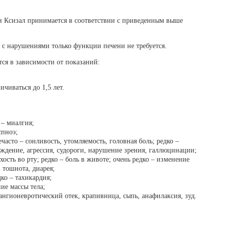
и Ксизал принимается в соответствии с приведенным выше
с нарушениями только функции печени не требуется.
ся в зависимости от показаний:
чиваться до 1,5 лет.
 – миалгия;
спноэ;
часто – сонливость, утомляемость, головная боль; редко –
буждение, агрессия, судороги, нарушение зрения, галлюцинации;
ость во рту; редко – боль в животе; очень редко – изменение
 тошнота, диарея;
дко – тахикардия;
ие массы тела;
ангионевротический отек, крапивница, сыпь, анафилаксия, зуд.