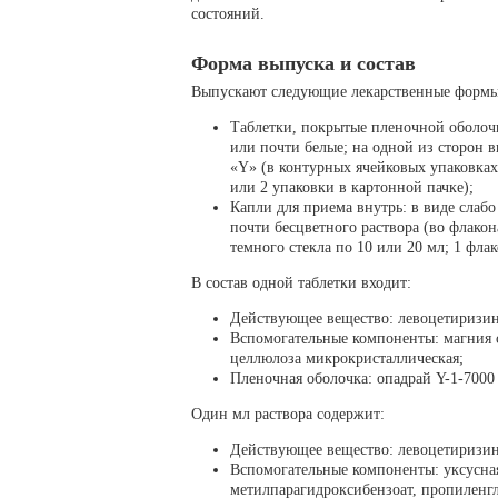
состояний.
Форма выпуска и состав
Выпускают следующие лекарственные формы
Таблетки, покрытые пленочной оболоч
или почти белые; на одной из сторон 
«Y» (в контурных ячейковых упаковках 
или 2 упаковки в картонной пачке);
Капли для приема внутрь: в виде слаб
почти бесцветного раствора (во флако
темного стекла по 10 или 20 мл; 1 флак
В состав одной таблетки входит:
Действующее вещество: левоцетиризин
Вспомогательные компоненты: магния с
целлюлоза микрокристаллическая;
Пленочная оболочка: опадрай Y-1-7000 
Один мл раствора содержит:
Действующее вещество: левоцетиризин
Вспомогательные компоненты: уксусная 
метилпарагидроксибензоат, пропиленгл