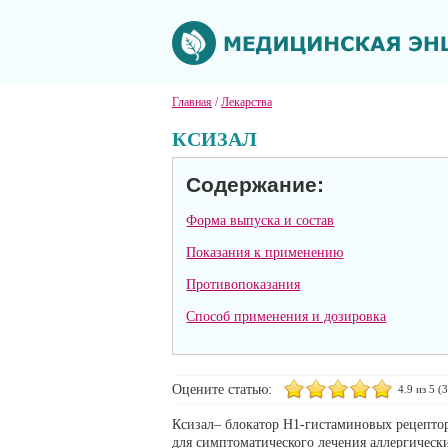
Главная
/
Лекарства
КСИЗАЛ
Содержание:
Форма выпуска и состав
Показания к применению
Противопоказания
Способ применения и дозировка
Оцените статью:
4.9
из 5 (
3
Ксизал– блокатор H1-гистаминовых рецепто
для симптоматического лечения аллергическ