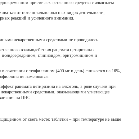
одновременном приеме лекарственного средства с алкоголем.
живаться от потенциально опасных видов деятельности,
рных реакций и усиленного внимания.
 иными лекарственными средствами не проводилось.
ственного взаимодействия рацемата цетиризина с
, псевдоэфедрином, глипизидом, эритромицином и
 сочетании с теофиллином (400 мг в день) снижается на 16%,
еофиллина не изменяются.
ффект рацемата цетиризина на алкоголь, в ряде случаев при
и лекарственными средствами, оказывающими угнетающее
 влияния на ЦНС.
ащищенном от света месте; таблетки – при температуре не выше