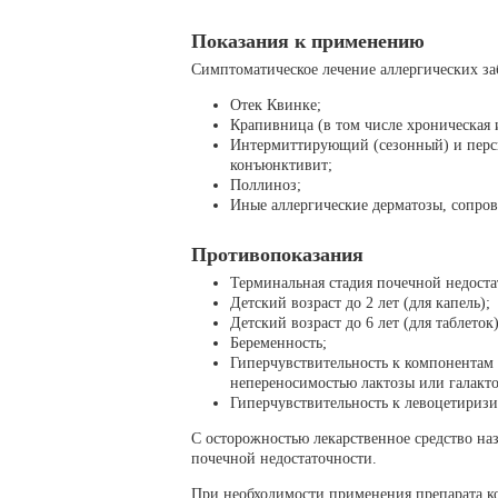
Показания к применению
Симптоматическое лечение аллергических за
Отек Квинке;
Крапивница (в том числе хроническая 
Интермиттирующий (сезонный) и перс
конъюнктивит;
Поллиноз;
Иные аллергические дерматозы, сопро
Противопоказания
Терминальная стадия почечной недоста
Детский возраст до 2 лет (для капель);
Детский возраст до 6 лет (для таблеток)
Беременность;
Гиперчувствительность к компонентам 
непереносимостью лактозы или галакто
Гиперчувствительность к левоцетириз
С осторожностью лекарственное средство на
почечной недостаточности.
При необходимости применения препарата 