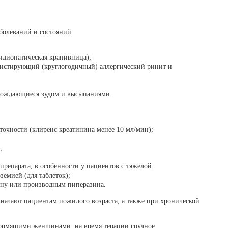
болеваний и состояний:
идиопатическая крапивница);
истирующий (круглогодичный) аллергический ринит и
вождающиеся зудом и высыпаниями.
точности (клиренс креатинина менее 10 мл/мин);
;
препарата, в особенности у пациентов с тяжелой
земией (для таблеток);
ину или производным пиперазина.
значают пациентам пожилого возраста, а также при хронической
кормящими женщинами, на время терапии грудное