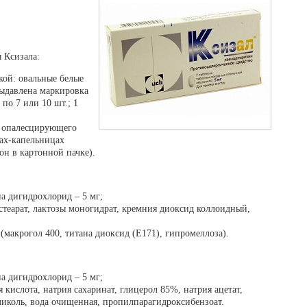
 Ксизала:
кой: овальные белые
выдавлена маркировка
по 7 или 10 шт.; 1
о опалесцирующего
нах-капельницах
он в картонной пачке).
а дигидрохлорид – 5 мг;
теарат, лактозы моногидрат, кремния диоксид коллоидный,
(макрогол 400, титана диоксид (Е171), гипромеллоза).
а дигидрохлорид – 5 мг;
кислота, натрия сахаринат, глицерол 85%, натрия ацетат,
иколь, вода очищенная, пропилпарагидроксибензоат.