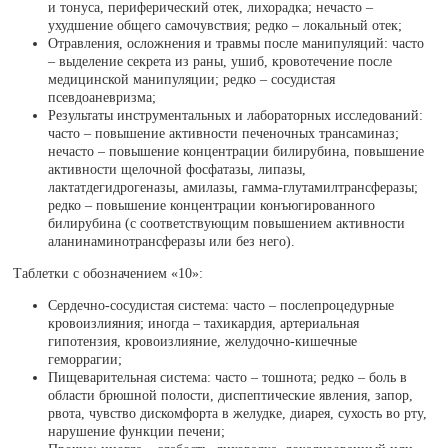
и тонуса, периферический отек, лихорадка; нечасто –
ухудшение общего самочувствия; редко – локальный отек;
Отравления, осложнения и травмы после манипуляций: часто
– выделение секрета из раны, ушиб, кровотечение после
медицинской манипуляции; редко – сосудистая
псевдоаневризма;
Результаты инструментальных и лабораторных исследований:
часто – повышение активности печеночных трансаминаз;
нечасто – повышение концентрации билирубина, повышение
активности щелочной фосфатазы, липазы,
лактатдегидрогеназы, амилазы, гамма-глутамилтрансферазы;
редко – повышение концентрации конъюгированного
билирубина (с соответствующим повышением активности
аланинаминотрансферазы или без него).
Таблетки с обозначением «10»:
Сердечно-сосудистая система: часто – послепроцедурные
кровоизлияния; иногда – тахикардия, артериальная
гипотензия, кровоизлияние, желудочно-кишечные
геморрагии;
Пищеварительная система: часто – тошнота; редко – боль в
области брюшной полости, диспептические явления, запор,
рвота, чувство дискомфорта в желудке, диарея, сухость во рту,
нарушение функции печени;