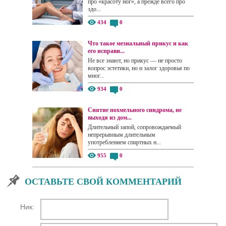
про «красоту ног», а прежде всего про
здо...
434
0
Что такое мезиальный прикус и как
его исправи...
Не все знают, но прикус — не просто
вопрос эстетики, но и залог здоровья по
мног...
934
0
Снятие похмельного синдрома, не
выходя из дом...
Длительный запой, сопровождаемый
непрерывным длительным
употреблением спиртных н...
955
0
ОСТАВЬТЕ СВОЙ КОММЕНТАРИЙ
Ник: