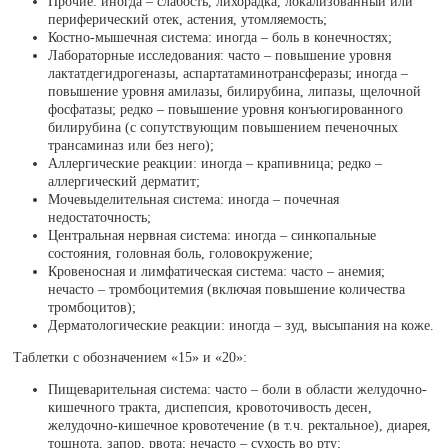
Прочие: иногда – слабость, лихорадка, локализованный или
периферический отек, астения, утомляемость;
Костно-мышечная система: иногда – боль в конечностях;
Лабораторные исследования: часто – повышение уровня
лактатдегидрогеназы, аспартатаминотрансферазы; иногда –
повышение уровня амилазы, билирубина, липазы, щелочной
фосфатазы; редко – повышение уровня конъюгированного
билирубина (с сопутствующим повышением печеночных
трансаминаз или без него);
Аллергические реакции: иногда – крапивница; редко –
аллергический дерматит;
Мочевыделительная система: иногда – почечная
недостаточность;
Центральная нервная система: иногда – синкопальные
состояния, головная боль, головокружение;
Кровеносная и лимфатическая система: часто – анемия;
нечасто – тромбоцитемия (включая повышение количества
тромбоцитов);
Дерматологические реакции: иногда – зуд, высыпания на коже.
Таблетки с обозначением «15» и «20»:
Пищеварительная система: часто – боли в области желудочно-
кишечного тракта, диспепсия, кровоточивость десен,
желудочно-кишечное кровотечение (в т.ч. ректальное), диарея,
тошнота, запор, рвота; нечасто – сухость во рту;