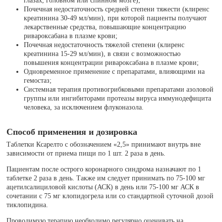
глазах, головном или спинном мозге);
Почечная недостаточность средней степени тяжести (клиренс
креатинина 30-49 мл/мин), при которой пациенты получают
лекарственные средства, повышающие концентрацию
ривароксабана в плазме крови;
Почечная недостаточность тяжелой степени (клиренс
креатинина 15-29 мл/мин), в связи с возможностью
повышения концентрации ривароксабана в плазме крови;
Одновременное применение с препаратами, влияющими на
гемостаз;
Системная терапия противогрибковыми препаратами азоловой
группы или ингибиторами протеазы вируса иммунодефицита
человека, за исключением флуконазола.
Способ применения и дозировка
Таблетки Ксарелто с обозначением «2,5» принимают внутрь вне
зависимости от приема пищи по 1 шт. 2 раза в день.
Пациентам после острого коронарного синдрома назначают по 1
таблетке 2 раза в день. Также им следует принимать по 75-100 мг
ацетилсалициловой кислоты (АСК) в день или 75-100 мг АСК в
сочетании с 75 мг клопидогрела или со стандартной суточной дозой
тиклопидина.
Проводимую терапию необходимо регулярно оценивать на