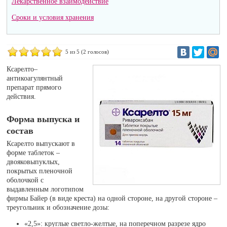
Лекарственное взаимодействие
Сроки и условия хранения
5
из 5 (
2
голосов)
Ксарелто–
антикоагулянтный
препарат прямого
действия.
Форма выпуска и
состав
Ксарелто выпускают в
форме таблеток –
двояковыпуклых,
покрытых пленочной
оболочкой с
выдавленным логотипом
фирмы Байер (в виде креста) на одной стороне, на другой стороне –
треугольник и обозначение дозы:
«2,5»: круглые светло-желтые, на поперечном разрезе ядро