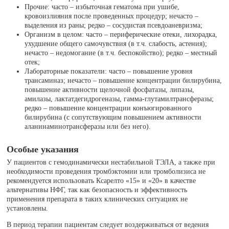
Прочие: часто – избыточная гематома при ушибе,
кровоизлияния после проведенных процедур; нечасто –
выделения из раны; редко – сосудистая псевдоаневризма;
Организм в целом: часто – периферические отеки, лихорадка,
ухудшение общего самочувствия (в т.ч. слабость, астения);
нечасто – недомогание (в т.ч. беспокойство); редко – местный
отек;
Лабораторные показатели: часто – повышение уровня
трансаминаз; нечасто – повышение концентрации билирубина,
повышение активности щелочной фосфатазы, липазы,
амилазы, лактатдегидрогеназы, гамма-глутамилтрансферазы;
редко – повышение концентрации конъюгированного
билирубина (с сопутствующим повышением активности
аланинаминотрансферазы или без него).
Особые указания
У пациентов с гемодинамически нестабильной ТЭЛА, а также при
необходимости проведения тромбэктомии или тромболизиса не
рекомендуется использовать Ксарелто «15» и «20» в качестве
альтернативы НФГ, так как безопасность и эффективность
применения препарата в таких клинических ситуациях не
установлены.
В период терапии пациентам следует воздерживаться от ведения