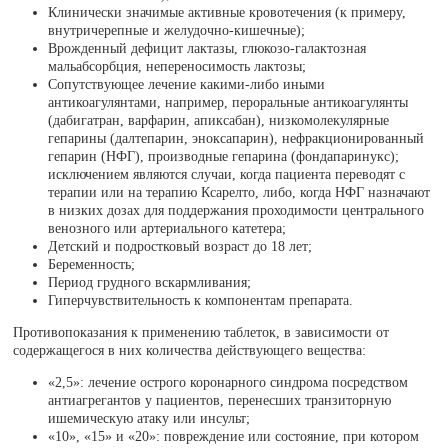
Клинически значимые активные кровотечения (к примеру,
внутричерепные и желудочно-кишечные);
Врожденный дефицит лактазы, глюкозо-галактозная
мальабсорбция, непереносимость лактозы;
Сопутствующее лечение какими-либо иными
антикоагулянтами, например, пероральные антикоагулянты
(дабигатран, варфарин, апиксабан), низкомолекулярные
гепарины (далтепарин, эноксапарин), нефракционированный
гепарин (НФГ), производные гепарина (фондапаринукс);
исключением являются случаи, когда пациента переводят с
терапии или на терапию Ксарелто, либо, когда НФГ назначают
в низких дозах для поддержания проходимости центрального
венозного или артериального катетера;
Детский и подростковый возраст до 18 лет;
Беременность;
Период грудного вскармливания;
Гиперчувствительность к компонентам препарата.
Противопоказания к применению таблеток, в зависимости от
содержащегося в них количества действующего вещества:
«2,5»: лечение острого коронарного синдрома посредством
антиагрегантов у пациентов, перенесших транзиторную
ишемическую атаку или инсульт;
«10», «15» и «20»: повреждение или состояние, при котором