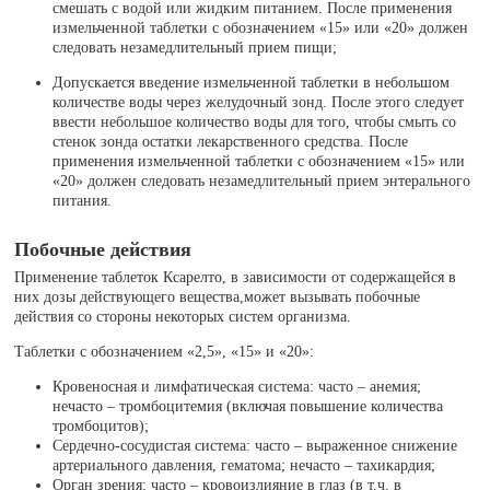
смешать с водой или жидким питанием. После применения
измельченной таблетки с обозначением «15» или «20» должен
следовать незамедлительный прием пищи;
Допускается введение измельченной таблетки в небольшом
количестве воды через желудочный зонд. После этого следует
ввести небольшое количество воды для того, чтобы смыть со
стенок зонда остатки лекарственного средства. После
применения измельченной таблетки с обозначением «15» или
«20» должен следовать незамедлительный прием энтерального
питания.
Побочные действия
Применение таблеток Ксарелто, в зависимости от содержащейся в
них дозы действующего вещества,может вызывать побочные
действия со стороны некоторых систем организма.
Таблетки с обозначением «2,5», «15» и «20»:
Кровеносная и лимфатическая система: часто – анемия;
нечасто – тромбоцитемия (включая повышение количества
тромбоцитов);
Сердечно-сосудистая система: часто – выраженное снижение
артериального давления, гематома; нечасто – тахикардия;
Орган зрения: часто – кровоизлияние в глаз (в т.ч. в