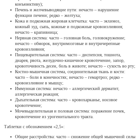
конъюнктиву);
Печень и желчевыводящие пути: нечасто – нарушение
функции печени; редко – желтуха;
Кожа и подкожная жировая клетчатка: часто – экхимоз,
кожный зуд, сыпь, кожные и подкожные кровоизлияния;
нечасто – крапивница;
Нервная система: часто – головная боль, головокружение;
нечасто – обморок, внутримозговые и внутричерепные
кровоизлияния;
Пищеварительная система: часто – диспепсия, тошнота,
диарея, рвота, желудочно-кишечное кровотечение, запор,
кровоточивость десен, боль в животе; нечасто – сухость во рту;
Костно-мышечная система, соединительная ткань и кости:
часто – боли в конечностях; нечасто – гемартроз; редко –
кровоизлияние в мышцу;
Иммунная система: нечасто – аллергический дерматит,
аллергическая реакция;
Дыхательная система: часто – кровохарканье, носовое
кровотечение;
Мочевыделительная и половая система: поражение почек,
кровотечение из урогенитального тракта.
Таблетки с обозначением «2,5»:
Общие расстройства: часто – снижение общей мышечной силы