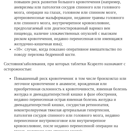
повышен риск развития большого кровотечения (например,
аневризмы или патология сосудов спинного или головного
мозга, операции на глазах, головном или спинном мозге,
артериовенозные мальформации, недавние травмы головного
или спинного мозга, внутричерепное кровоизлияние,
предполагаемый или диагностированный варикоз вен
пищевода, наличие злокачественных опухолей с высоким
риском кровотечения, недавно перенесенная или имеющаяся
желудочно-кишечная язва);
«10»: случаи, когда показано оперативное вмешательство по
поводу перелома бедренной кости.
Состояния/заболевания, при которых таблетки Ксарелто назначают с
осторожностью:
Повышенный риск кровотечения: в том числе бронхоэктаз или
легочное кровотечение в анамнезе, врожденная или
приобретенная склонность к кровоточивости, язвенная болезнь
желудка и двенадцатиперстной кишки в фазе обострения,
недавно перенесенная острая язвенная болезнь желудка и
двенадцатиперстной кишки, сосудистая ретинопатия,
неконтролируемая тяжелая артериальная гипертензия,
патология сосудов спинного или головного мозга, недавно
перенесенное внутримозговое или внутричерепное
кровоизлияние, после недавно перенесенной операции на