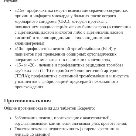
случаях:
«2,5»: профилактика смерти вследствие сердечно-сосудистых
причин и инфаркта миокарда у больных после острого
коронарного синдрома (ОКС), который протекал с
повышением кардиоспецифических биомаркеров (в сочетании
с ацетилсалициловой кислотой либо с ацетилсалициловой
кислотой и тиенопиридинами – тиклопидином или
клопидогрелом);
«10»: профилактика венозной тромбоэмболии (ВТЭ) у
пациентов при проведении обширных ортопедических
оперативных вмешательств на нижних конечностях;
«15» и «20»: лечение и профилактика рецидивов тромбоза
глубоких вен (ТГВ) и тромбоэмболии легочной артерии
(ТЭЛА); профилактика системной тромбоэмболии и инсульта
у пациентов с фибрилляцией предсердий неклапанного
происхождения.
Противопоказания
Общие противопоказания для таблеток Ксарелто:
Заболевания печени, протекающие с коагулопатией,
обуславливающей клинически значимый риск кровотечения;
Тяжелая почечная недостаточность (клиренс креатинина
меньше 15 мл/мин);