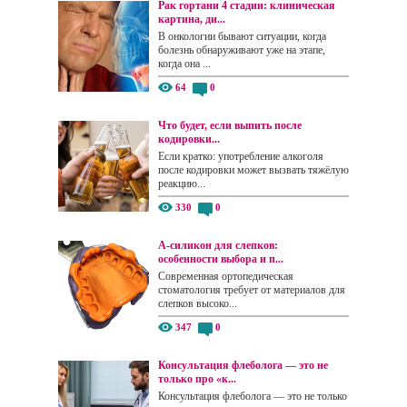
Рак гортани 4 стадии: клиническая
картина, ди...
В онкологии бывают ситуации, когда
болезнь обнаруживают уже на этапе,
когда она ...
64
0
Что будет, если выпить после
кодировки...
Если кратко: употребление алкоголя
после кодировки может вызвать тяжёлую
реакцию...
330
0
А-силикон для слепков:
особенности выбора и п...
Современная ортопедическая
стоматология требует от материалов для
слепков высоко...
347
0
Консультация флеболога — это не
только про «к...
Консультация флеболога — это не только