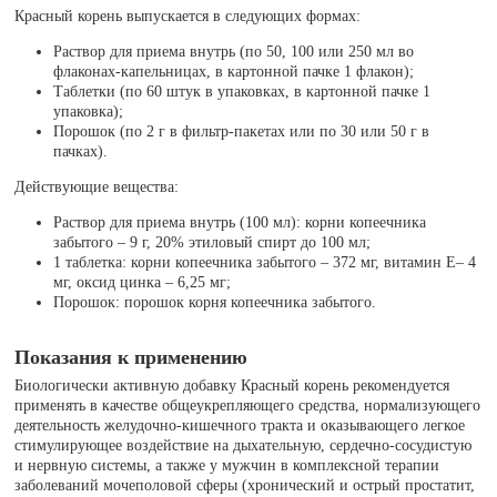
Красный корень выпускается в следующих формах:
Раствор для приема внутрь (по 50, 100 или 250 мл во
флаконах-капельницах, в картонной пачке 1 флакон);
Таблетки (по 60 штук в упаковках, в картонной пачке 1
упаковка);
Порошок (по 2 г в фильтр-пакетах или по 30 или 50 г в
пачках).
Действующие вещества:
Раствор для приема внутрь (100 мл): корни копеечника
забытого – 9 г, 20% этиловый спирт до 100 мл;
1 таблетка: корни копеечника забытого – 372 мг, витамин E– 4
мг, оксид цинка – 6,25 мг;
Порошок: порошок корня копеечника забытого.
Показания к применению
Биологически активную добавку Красный корень рекомендуется
применять в качестве общеукрепляющего средства, нормализующего
деятельность желудочно-кишечного тракта и оказывающего легкое
стимулирующее воздействие на дыхательную, сердечно-сосудистую
и нервную системы, а также у мужчин в комплексной терапии
заболеваний мочеполовой сферы (хронический и острый простатит,