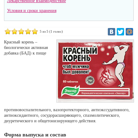
Лекарственное взаимодействие
Условия и сроки хранения
5
из 5 (
1
голос)
Красный корень –
биологически активная
добавка (БАД) к пище
противовоспалительного, вазопротекторного, антиэкссудативного,
антиоксидантного, сосудорасширяющего, спазмолитического,
диуретического и общетонизирующего действия.
Форма выпуска и состав