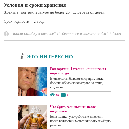
Условия и сроки хранения
Хранить при температуре не более 25 °C. Беречь от детей.
Срок годности – 2 года.
Нашли ошибку в тексте? Выделите ее и нажмите Ctrl + Enter.
ЭТО ИНТЕРЕСНО
Рак гортани 4 стадии: клиническая
картина, ди...
В онкологии бывают ситуации, когда
болезнь обнаруживают уже на этапе,
когда она ...
65
0
Что будет, если выпить после
кодировки...
Если кратко: употребление алкоголя
после кодировки может вызвать тяжёлую
реакцию...