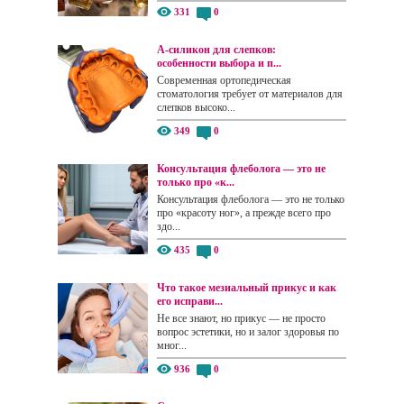
331
0
А-силикон для слепков:
особенности выбора и п...
Современная ортопедическая
стоматология требует от материалов для
слепков высоко...
349
0
Консультация флеболога — это не
только про «к...
Консультация флеболога — это не только
про «красоту ног», а прежде всего про
здо...
435
0
Что такое мезиальный прикус и как
его исправи...
Не все знают, но прикус — не просто
вопрос эстетики, но и залог здоровья по
мног...
936
0