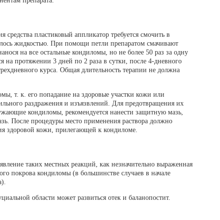
нентам препарата.
 средства пластиковый аппликатор требуется смочить в
нилось жидкостью. При помощи петли препаратом смачивают
анося на все остальные кондиломы, но не более 50 раз за одну
я на протяжении 3 дней по 2 раза в сутки, после 4-дневного
рехдневного курса. Общая длительность терапии не должна
омы, т. к. его попадание на здоровые участки кожи или
ильного раздражения и изъязвлений. Для предотвращения их
ружающие кондиломы, рекомендуется нанести защитную мазь,
азь. После процедуры место применения раствора должно
ия здоровой кожи, прилегающей к кондиломе.
вление таких местных реакций, как незначительно выраженная
ого покрова кондиломы (в большинстве случаев в начале
).
циальной области может развиться отек и баланопостит.