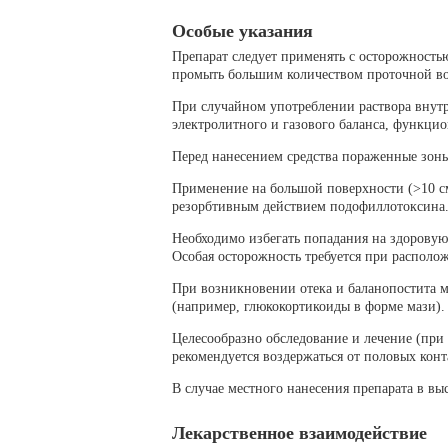
Особые указания
Препарат следует применять с осторожность
промыть большим количеством проточной во
При случайном употреблении раствора внутр
электролитного и газового баланса, функци
Перед нанесением средства пораженные зоны
Применение на большой поверхности (>10 см
резорбтивным действием подофиллотоксина
Необходимо избегать попадания на здоровую
Особая осторожность требуется при располо
При возникновении отека и баланопостита 
(например, глюкокортикоиды в форме мази).
Целесообразно обследование и лечение (при
рекомендуется воздержаться от половых кон
В случае местного нанесения препарата в вы
Лекарственное взаимодействие