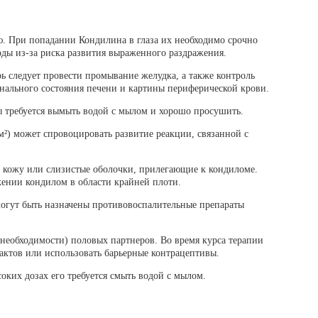
ю. При попадании Кондилина в глаза их необходимо срочно
ды из-за риска развития выраженного раздражения.
ь следует провести промывание желудка, а также контроль
онального состояния печени и картины периферической крови.
 требуется вымыть водой с мылом и хорошо просушить.
²) может спровоцировать развитие реакции, связанной с
.
 кожу или слизистые оболочки, прилегающие к кондиломе.
жении кондилом в области крайней плоти.
могут быть назначены противовоспалительные препараты
 необходимости) половых партнеров. Во время курса терапии
тактов или использовать барьерные контрацептивы.
соких дозах его требуется смыть водой с мылом.