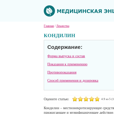
Главная
/
Лекарства
КОНДИЛИН
Содержание:
Форма выпуска и состав
Показания к применению
Противопоказания
Способ применения и дозировка
Оцените статью:
4.9
из 5 (
1
Кондилин – местнонекротизирующее средств
прижигающее и мумифицирующее действие