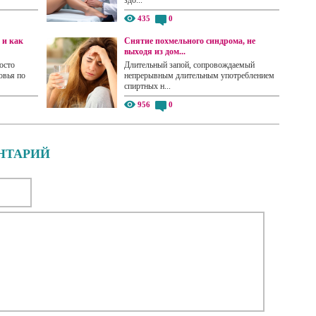
435
0
 и как
Снятие похмельного синдрома, не
выходя из дом...
осто
Длительный запой, сопровождаемый
овья по
непрерывным длительным употреблением
спиртных н...
956
0
НТАРИЙ