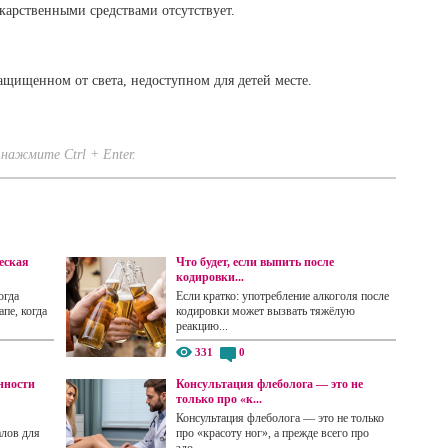
арственными средствами отсутствует.
ащищенном от света, недоступном для детей месте.
нажмите Ctrl + Enter.
еская
Что будет, если выпить после
кодировки...
огда
Если кратко: употребление алкоголя после
пе, когда
кодировки может вызвать тяжёлую
реакцию...
331
0
нности
Консультация флеболога — это не
только про «к...
Консультация флеболога — это не только
алов для
про «красоту ног», а прежде всего про
здо...