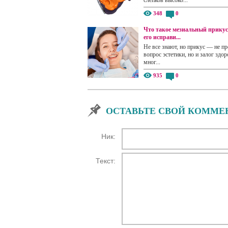
348
0
Что такое мезиальный прикус
его исправи...
Не все знают, но прикус — не пр
вопрос эстетики, но и залог здор
мног...
935
0
ОСТАВЬТЕ СВОЙ КОММЕ
Ник:
Текст: