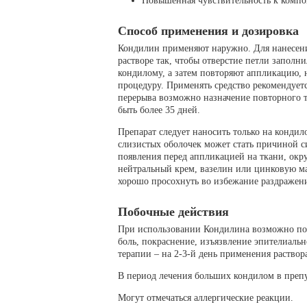
Повышенная чувствительность к компо
Способ применения и дозировка
Кондилин применяют наружно. Для нанесения
растворе так, чтобы отверстие петли запол
кондилому, а затем повторяют аппликацию, н
процедуру. Применять средство рекомендуетс
перерыва возможно назначение повторного т
быть более 35 дней.
Препарат следует наносить только на кондил
слизистых оболочек может стать причиной с
появления перед аппликацией на ткани, ок
нейтральный крем, вазелин или цинковую м
хорошо просохнуть во избежание раздражен
Побочные действия
При использовании Кондилина возможно поя
боль, покраснение, изъязвление эпителиальн
терапии – на 2-3-й день применения раствора
В период лечения больших кондилом в препу
Могут отмечаться аллергические реакции.