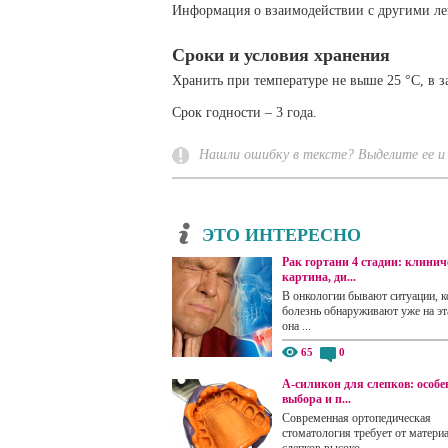
Информация о взаимодействии с другими лек
Сроки и условия хранения
Хранить при температуре не выше 25 °C, в з
Срок годности – 3 года.
Нашли ошибку в тексте? Выделите ее и 
ЭТО ИНТЕРЕСНО
Рак гортани 4 стадии: клинич
картина, ди...
В онкологии бывают ситуации, к
болезнь обнаруживают уже на эта
она ...
65
0
А-силикон для слепков: особе
выбора и п...
Современная ортопедическая
стоматология требует от матери
слепков высоко...