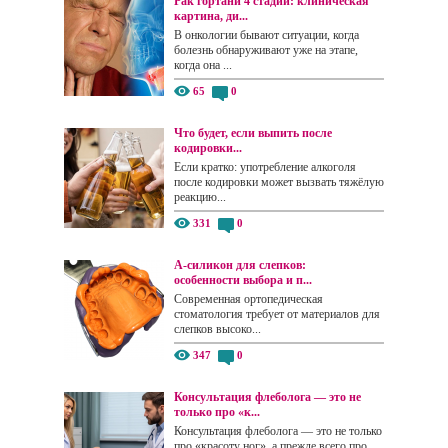
Рак гортани 4 стадии: клиническая
картина, ди...
В онкологии бывают ситуации, когда
болезнь обнаруживают уже на этапе,
когда она ...
65
0
Что будет, если выпить после
кодировки...
Если кратко: употребление алкоголя
после кодировки может вызвать тяжёлую
реакцию...
331
0
А-силикон для слепков:
особенности выбора и п...
Современная ортопедическая
стоматология требует от материалов для
слепков высоко...
347
0
Консультация флеболога — это не
только про «к...
Консультация флеболога — это не только
про «красоту ног», а прежде всего про