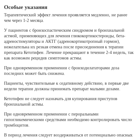
Особые указания
Терапевтический эффект лечения проявляется медленно, не ранее
чем через 1-2 месяца.
У пациентов с бронхоспастическим синдромом и бронхиальной
астмой, применяющих для лечения глюкокортикостероиды, бета-
адреностимуляторы и АКТГ (адренокортикотропный гормон),
нежелательна их резкая отмена после присоединения к терапии
препарата Кетотифен. Лечение прекращают в течение 2-4 недель, так
как возможен рецидив симптомов астмы.
При одновременном применении с бронходилататорами доза
последних может быть снижена.
Пациенты, чувствительные к седативному действию, в первые две
недели терапии должны принимать препарат малыми дозами.
Кетотифен не следует назначать для купирования приступов
бронхиальной астмы.
При одновременном применении с пероральными
гипогликемическими средствами необходимо контролировать число
тромбоцитов.
В период лечения следует воздерживаться от потенциально опасных