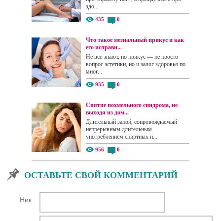
здо...
435
0
Что такое мезиальный прикус и как
его исправи...
Не все знают, но прикус — не просто
вопрос эстетики, но и залог здоровья по
мног...
935
0
Снятие похмельного синдрома, не
выходя из дом...
Длительный запой, сопровождаемый
непрерывным длительным
употреблением спиртных н...
956
0
ОСТАВЬТЕ СВОЙ КОММЕНТАРИЙ
Ник: