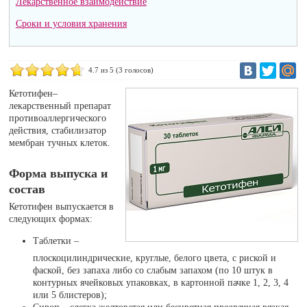
Лекарственное взаимодействие
Сроки и условия хранения
4.7
из 5 (
3
голосов)
Кетотифен–
лекарственный препарат
противоаллергического
действия, стабилизатор
мембран тучных клеток.
Форма выпуска и
состав
Кетотифен выпускается в
следующих формах:
Таблетки –
плоскоцилиндрические, круглые, белого цвета, с риской и
фаской, без запаха либо со слабым запахом (по 10 штук в
контурных ячейковых упаковках, в картонной пачке 1, 2, 3, 4
или 5 блистеров);