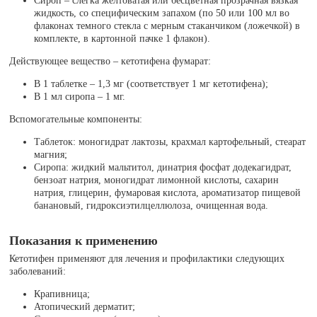
Сироп – слегка желтоватая или бесцветная прозрачная вязкая
жидкость, со специфическим запахом (по 50 или 100 мл во
флаконах темного стекла с мерным стаканчиком (ложечкой) в
комплекте, в картонной пачке 1 флакон).
Действующее вещество – кетотифена фумарат:
В 1 таблетке – 1,3 мг (соответствует 1 мг кетотифена);
В 1 мл сиропа – 1 мг.
Вспомогательные компоненты:
Таблеток: моногидрат лактозы, крахмал картофельный, стеарат
магния;
Сиропа: жидкий мальтитол, динатрия фосфат додекагидрат,
бензоат натрия, моногидрат лимонной кислоты, сахарин
натрия, глицерин, фумаровая кислота, ароматизатор пищевой
банановый, гидроксиэтилцеллюлоза, очищенная вода.
Показания к применению
Кетотифен применяют для лечения и профилактики следующих
заболеваний:
Крапивница;
Атопический дерматит;