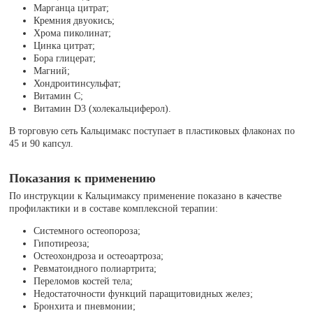
Марганца цитрат;
Кремния двуокись;
Хрома пиколинат;
Цинка цитрат;
Бора глицерат;
Магний;
Хондроитинсульфат;
Витамин C;
Витамин D3 (холекальциферол).
В торговую сеть Кальцимакс поступает в пластиковых флаконах по
45 и 90 капсул.
Показания к применению
По инструкции к Кальцимаксу применение показано в качестве
профилактики и в составе комплексной терапии:
Системного остеопороза;
Гипотиреоза;
Остеохондроза и остеоартроза;
Ревматоидного полиартрита;
Переломов костей тела;
Недостаточности функций паращитовидных желез;
Бронхита и пневмонии;