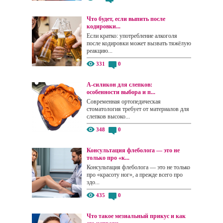
Что будет, если выпить после
кодировки...
Если кратко: употребление алкоголя
после кодировки может вызвать тяжёлую
реакцию...
331
0
А-силикон для слепков:
особенности выбора и п...
Современная ортопедическая
стоматология требует от материалов для
слепков высоко...
348
0
Консультация флеболога — это не
только про «к...
Консультация флеболога — это не только
про «красоту ног», а прежде всего про
здо...
435
0
Что такое мезиальный прикус и как