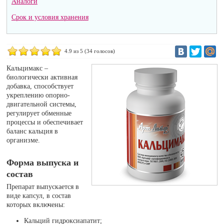
Аналоги
Срок и условия хранения
4.9
из 5 (
34
голосов)
Кальцимакс –
биологически активная
добавка, способствует
укреплению опорно-
двигательной системы,
регулирует обменные
процессы и обеспечивает
баланс кальция в
организме.
Форма выпуска и
состав
Препарат выпускается в
виде капсул, в состав
которых включены:
Кальций гидроксиапатит;