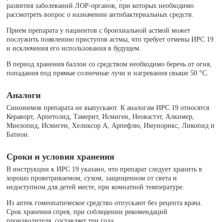
развития заболеваний ЛОР-органов, при которых необходимо
рассмотреть вопрос о назначении антибактериальных средств.
Прием препарата у пациентов с бронхиальной астмой может
послужить появлению приступов астмы, что требует отмены ИРС 19
и исключения его использования в будущем.
В период хранения баллон со средством необходимо беречь от огня,
попадания под прямые солнечные лучи и нагревания свыше 50 °C.
Аналоги
Синонимов препарата не выпускают. К аналогам ИРС 19 относятся
Кераворт, Арпетолид, Тамерит, Исмиген, Неовастэт, Алкимер,
Миелопид, Исмиген, Хеликсор А, Арпефлю, Имунорикс, Ликопид и
Батион.
Сроки и условия хранения
В инструкции к ИРС 19 указано, что препарат следует хранить в
хорошо проветриваемом, сухом, защищенном от света и
недоступном для детей месте, при комнатной температуре.
Из аптек гомеопатическое средство отпускают без рецепта врача.
Срок хранения спрея, при соблюдении рекомендаций
производителя, составляет три года.