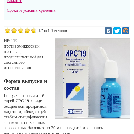
Аналоги
Сроки и условия хранения
4.7
из 5 (
3
голосов)
ИРС 19 –
противомикробный
препарат,
предназначенный для
системного
использования.
Форма выпуска и
состав
Выпускают назальный
спрей ИРС 19 в виде
бесцветной прозрачной
жидкости, обладающей
слабым специфическим
запахом, в стеклянных
аэрозольных баллонах по 20 мл с насадкой и клапаном
непрерывного действия в комплекте.