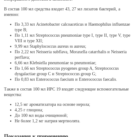
В состав 100 мл средства входит 43, 27 мл лизатов бактерий, а
именно:
По 3,33 мл Acinetobacter calcoaceticus и Haemophilus influenzae
type B;
По 1,11 мл Streptococcus pneumoniae type I, type II, type V, type
VIII и type XII;
9,99 мл Staphylococcus aureus ss aureus;
По 2,22 мл Neisseria subflava, Moraxella catarrhalis и Neisseria
perflava;
6,66 мл Klebsiella pneumoniae ss pneumoniae;
По 1,66 мл Streptococcus pyogenes group A, Streptococcus
dysgalactiae group C и Streptococcus group G;
По 0,83 мл Enterococcus faecium и Enterococcus faecalis.
Также в состав 100 мл ИРС 19 входят следующие вспомогательные
вещества:
12,5 мг ароматизатора на основе нерола;
4,25 г глицина;
До 100 мл воды очищенной;
Не более 1,2 мг натрия мертиолята.
Показания к применению