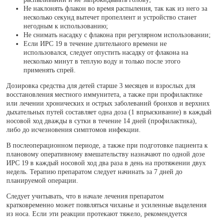
Не наклонять флакон во время распыления, так как из него за
несколько секунд вытечет пропеллент и устройство станет
негодным к использованию;
Не снимать насадку с флакона при регулярном использовании;
Если ИРС 19 в течение длительного времени не
использовался, следует опустить насадку от флакона на
несколько минут в теплую воду и только после этого
применять спрей.
Дозировка средства для детей старше 3 месяцев и взрослых для
восстановления местного иммунитета, а также при профилактике
или лечении хронических и острых заболеваний бронхов и верхних
дыхательных путей составляет одна доза (1 впрыскивание) в каждый
носовой ход дважды в сутки в течение 14 дней (профилактика),
либо до исчезновения симптомов инфекции.
В послеоперационном периоде, а также при подготовке пациента к
плановому оперативному вмешательству назначают по одной дозе
ИРС 19 в каждый носовой ход два раза в день на протяжении двух
недель. Терапию препаратом следует начинать за 7 дней до
планируемой операции.
Следует учитывать, что в начале лечения препаратом
кратковременно может появляться чиханье и усиленные выделения
из носа. Если эти реакции протекают тяжело, рекомендуется