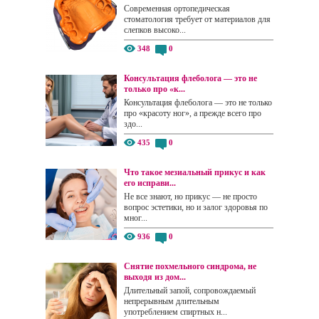
Современная ортопедическая
стоматология требует от материалов для
слепков высоко...
348
0
Консультация флеболога — это не
только про «к...
Консультация флеболога — это не только
про «красоту ног», а прежде всего про
здо...
435
0
Что такое мезиальный прикус и как
его исправи...
Не все знают, но прикус — не просто
вопрос эстетики, но и залог здоровья по
мног...
936
0
Снятие похмельного синдрома, не
выходя из дом...
Длительный запой, сопровождаемый
непрерывным длительным
употреблением спиртных н...