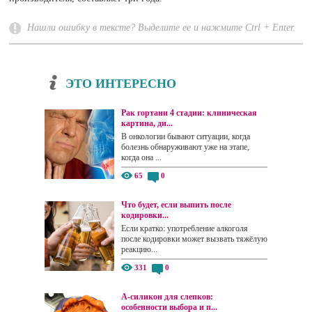
Нашли ошибку в тексте? Выделите ее и нажмите Ctrl + Enter.
ЭТО ИНТЕРЕСНО
Рак гортани 4 стадии: клиническая
картина, ди...
В онкологии бывают ситуации, когда
болезнь обнаруживают уже на этапе,
когда она ...
65
0
Что будет, если выпить после
кодировки...
Если кратко: употребление алкоголя
после кодировки может вызвать тяжёлую
реакцию...
331
0
А-силикон для слепков:
особенности выбора и п...