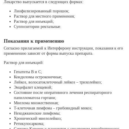
Лекарство выпускается в следующих формах:
Лиофилизированный порошок;
Раствор для местного применения;
Раствор для инъекций;
Суппозитории ректальные.
Показания к применению
Согласно прилагаемой к Интерферону инструкции, показания к его
применению зависят от формы выпуска препарата.
Раствор для инъекций:
Гепатиты В и C;
Кондиломы остроконечные;
Лейкоз, волосатоклеточный лейкоз – трихолейкоз;
Энцефалит клещевой;
Состояние после оперативного лечения респираторного
папилломатоза гортани;
Миелома множественная;
T-клеточная лимфома – грибовидный микоз;
Неходжкинские лимфомы;
Хронический миелолейкоз;
Ретикулосаркома;
Саркома Капоши у пациентов с синдромом приобретенного