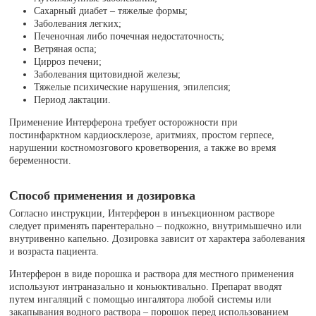
Сахарный диабет – тяжелые формы;
Заболевания легких;
Печеночная либо почечная недостаточность;
Ветряная оспа;
Цирроз печени;
Заболевания щитовидной железы;
Тяжелые психические нарушения, эпилепсия;
Период лактации.
Применение Интерферона требует осторожности при
постинфарктном кардиосклерозе, аритмиях, простом герпесе,
нарушении костномозгового кроветворения, а также во время
беременности.
Способ применения и дозировка
Согласно инструкции, Интерферон в инъекционном растворе
следует применять парентерально – подкожно, внутримышечно или
внутривенно капельно. Дозировка зависит от характера заболевания
и возраста пациента.
Интерферон в виде порошка и раствора для местного применения
используют интраназально и коньюктивально. Препарат вводят
путем ингаляций с помощью ингалятора любой системы или
закапывания водного раствора – порошок перед использованием