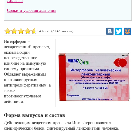
Аналоги
Сроки и условия хранения
4.6
из 5 (
3132
голосов)
Интерферон –
лекарственный препарат,
оказывающий
непосредственное
влияние на иммунную
систему организма.
Обладает выраженным
противовирусным,
антипролиферативным, а
также
противоопухолевым
действием.
Форма выпуска и состав
Действующим веществом препарата Интерферон является
специфический белок, синтезируемый лейкоцитами человека.