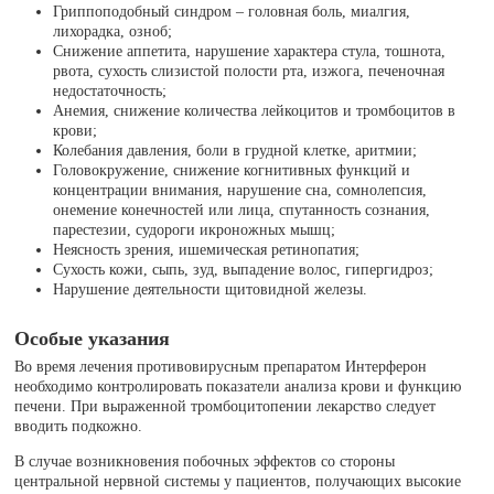
Гриппоподобный синдром – головная боль, миалгия,
лихорадка, озноб;
Снижение аппетита, нарушение характера стула, тошнота,
рвота, сухость слизистой полости рта, изжога, печеночная
недостаточность;
Анемия, снижение количества лейкоцитов и тромбоцитов в
крови;
Колебания давления, боли в грудной клетке, аритмии;
Головокружение, снижение когнитивных функций и
концентрации внимания, нарушение сна, сомнолепсия,
онемение конечностей или лица, спутанность сознания,
парестезии, судороги икроножных мышц;
Неясность зрения, ишемическая ретинопатия;
Сухость кожи, сыпь, зуд, выпадение волос, гипергидроз;
Нарушение деятельности щитовидной железы.
Особые указания
Во время лечения противовирусным препаратом Интерферон
необходимо контролировать показатели анализа крови и функцию
печени. При выраженной тромбоцитопении лекарство следует
вводить подкожно.
В случае возникновения побочных эффектов со стороны
центральной нервной системы у пациентов, получающих высокие