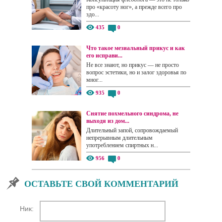
про «красоту ног», а прежде всего про
здо...
435
0
Что такое мезиальный прикус и как
его исправи...
Не все знают, но прикус — не просто
вопрос эстетики, но и залог здоровья по
мног...
935
0
Снятие похмельного синдрома, не
выходя из дом...
Длительный запой, сопровождаемый
непрерывным длительным
употреблением спиртных н...
956
0
ОСТАВЬТЕ СВОЙ КОММЕНТАРИЙ
Ник: