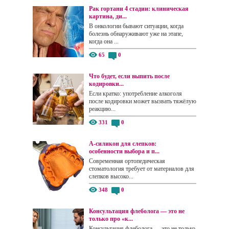
Рак гортани 4 стадии: клиническая
картина, ди...
В онкологии бывают ситуации, когда
болезнь обнаруживают уже на этапе,
когда она ...
65
0
Что будет, если выпить после
кодировки...
Если кратко: употребление алкоголя
после кодировки может вызвать тяжёлую
реакцию...
331
0
А-силикон для слепков:
особенности выбора и п...
Современная ортопедическая
стоматология требует от материалов для
слепков высоко...
348
0
Консультация флеболога — это не
только про «к...
Консультация флеболога — это не только