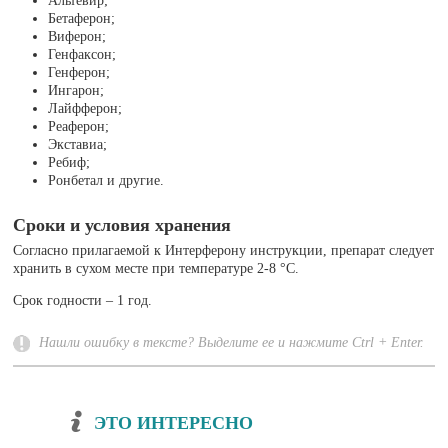
Альтевир;
Бетаферон;
Виферон;
Генфаксон;
Генферон;
Ингарон;
Лайфферон;
Реаферон;
Экставиа;
Ребиф;
Ронбетал и другие.
Сроки и условия хранения
Согласно прилагаемой к Интерферону инструкции, препарат следует
хранить в сухом месте при температуре 2-8 °C.
Срок годности – 1 год.
Нашли ошибку в тексте? Выделите ее и нажмите Ctrl + Enter.
ЭТО ИНТЕРЕСНО