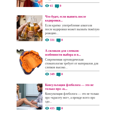
65
0
Что будет, если выпить после
кодировки...
Если кратко: употребление алкоголя
после кодировки может вызвать тяжёлую
реакцию...
331
0
А-силикон для слепков:
особенности выбора и п...
Современная ортопедическая
стоматология требует от материалов для
слепков высоко...
349
0
Консультация флеболога — это не
только про «к...
Консультация флеболога — это не только
про «красоту ног», а прежде всего про
здо...
435
0