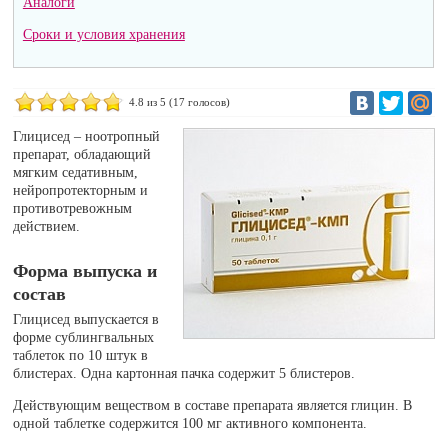
Аналоги
Сроки и условия хранения
4.8
из 5 (
17
голосов)
Глицисед – ноотропный
препарат, обладающий
мягким седативным,
нейропротекторным и
противотревожным
действием.
Форма выпуска и
состав
Глицисед выпускается в
форме сублингвальных
таблеток по 10 штук в
блистерах. Одна картонная пачка содержит 5 блистеров.
Действующим веществом в составе препарата является глицин. В
одной таблетке содержится 100 мг активного компонента.