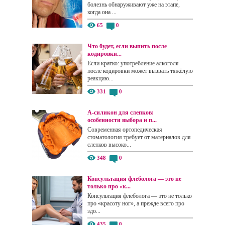
болезнь обнаруживают уже на этапе,
когда она ...
65
0
Что будет, если выпить после
кодировки...
Если кратко: употребление алкоголя
после кодировки может вызвать тяжёлую
реакцию...
331
0
А-силикон для слепков:
особенности выбора и п...
Современная ортопедическая
стоматология требует от материалов для
слепков высоко...
348
0
Консультация флеболога — это не
только про «к...
Консультация флеболога — это не только
про «красоту ног», а прежде всего про
здо...
435
0