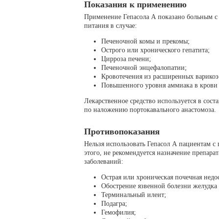
Показания к применению
Применение Гепасола А показано больным с 
питания в случае:
Печеночной комы и прекомы;
Острого или хронического гепатита;
Цирроза печени;
Печеночной энцефалопатии;
Кровотечения из расширенных варикоз
Повышенного уровня аммиака в крови 
Лекарственное средство используется в сост
по наложению портокавального анастомоза.
Противопоказания
Нельзя использовать Гепасол А пациентам с
этого, не рекомендуется назначение препара
заболеваний:
Острая или хроническая почечная недо
Обострение язвенной болезни желудка
Терминальный илеит;
Подагра;
Гемофилия;