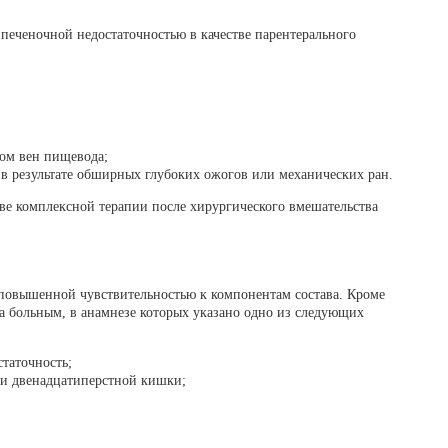
печеночной недостаточностью в качестве парентерального
ом вен пищевода;
в результате обширных глубоких ожогов или механических ран.
аве комплексной терапии после хирургического вмешательства
 повышенной чувствительностью к компонентам состава. Кроме
та больным, в анамнезе которых указано одно из следующих
статочность;
 и двенадцатиперстной кишки;