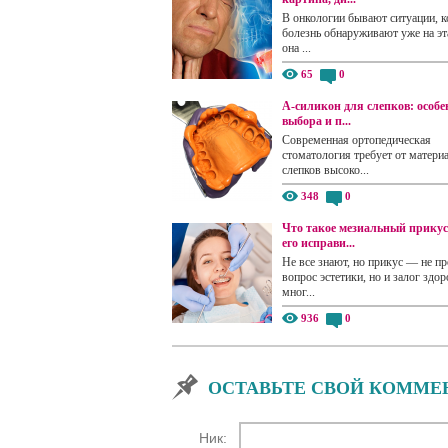
В онкологии бывают ситуации, к
болезнь обнаруживают уже на эта
она ...
65
0
А-силикон для слепков: особе
выбора и п...
Современная ортопедическая
стоматология требует от матери
слепков высоко...
348
0
Что такое мезиальный прикус
его исправи...
Не все знают, но прикус — не пр
вопрос эстетики, но и залог здор
мног...
936
0
ОСТАВЬТЕ СВОЙ КОММЕ
Ник: