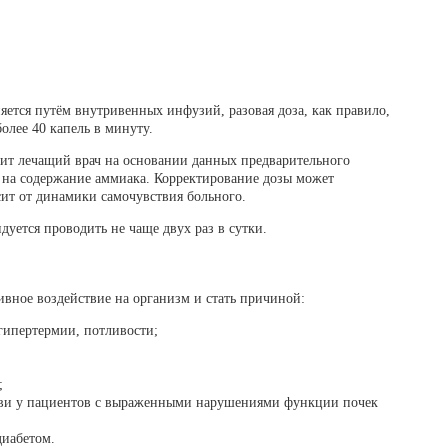
яется путём внутривенных инфузий, разовая доза, как правило,
более 40 капель в минуту.
ит лечащий врач на основании данных предварительного
 на содержание аммиака. Корректирование дозы может
сит от динамики самочувствия больного.
уется проводить не чаще двух раз в сутки.
ивное воздействие на организм и стать причиной:
гипертермии, потливости;
;
;
ови у пациентов с выраженными нарушениями функции почек
иабетом.