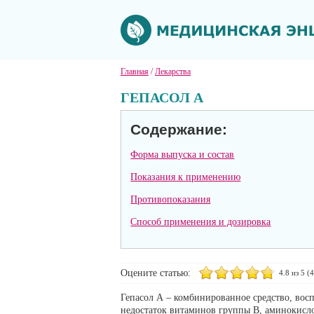
Главная
/
Лекарства
ГЕПАСОЛ А
Содержание:
Форма выпуска и состав
Показания к применению
Противопоказания
Способ применения и дозировка
Оцените статью:
4.8
из 5 (
4
Гепасол А – комбинированное средство, во
недостаток витаминов группы В, аминокисло