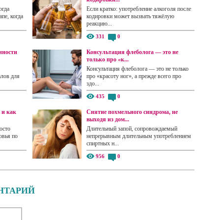
огда
Если кратко: употребление алкоголя после
пе, когда
кодировки может вызвать тяжёлую
реакцию...
331
0
нности
Консультация флеболога — это не
только про «к...
Консультация флеболога — это не только
алов для
про «красоту ног», а прежде всего про
здо...
435
0
 и как
Снятие похмельного синдрома, не
выходя из дом...
осто
Длительный запой, сопровождаемый
овья по
непрерывным длительным употреблением
спиртных н...
956
0
НТАРИЙ