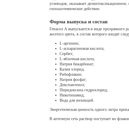
углеводов, оказывает дезинтоксикационное, 
гипоазотемическое действие.
Форма выпуска и состав
Гепасол А выпускается в виде прозрачного р
желтого цвета, в состав которого входят сле
L-аргинин;
L-аспарагиновая кислота;
Сорбит;
L-яблочная кислота;
Натрия бикарбонат;
Калия хлорид;
Рибофлавин;
Натрия фосфат;
Декспантенол;
Пиридоксина гидрохлорид;
Никотинамид;
Вода для инъекций.
Энергетическая ценность одного литра препар
В аптечную сеть раствор поступает во флако