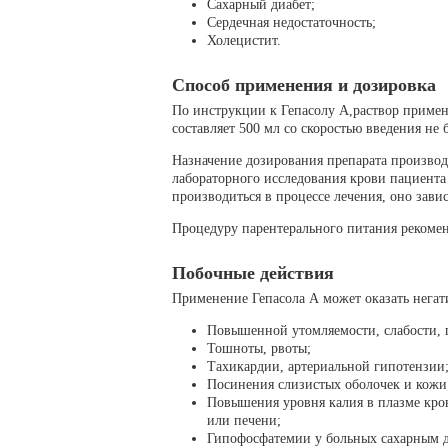
Сахарный диабет;
Сердечная недостаточность;
Холецистит.
Способ применения и дозировка
По инструкции к Гепасолу А,раствор примен
составляет 500 мл со скоростью введения не 
Назначение дозирования препарата производ
лабораторного исследования крови пациента
производиться в процессе лечения, оно зави
Процедуру парентерального питания рекоменд
Побочные действия
Применение Гепасола А может оказать негат
Повышенной утомляемости, слабости, 
Тошноты, рвоты;
Тахикардии, артериальной гипотензии
Посинения слизистых оболочек и кожи
Повышения уровня калия в плазме кр
или печени;
Гипофосфатемии у больных сахарным д