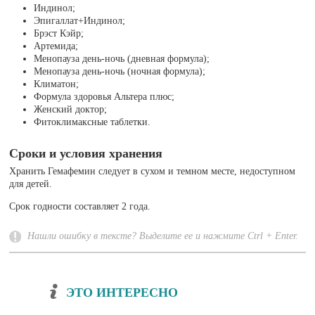
Индинол;
Эпигаллат+Индинол;
Брэст Кэйр;
Артемида;
Менопауза день-ночь (дневная формула);
Менопауза день-ночь (ночная формула);
Климатон;
Формула здоровья Альтера плюс;
Женский доктор;
Фитоклимаксные таблетки.
Сроки и условия хранения
Хранить Гемафемин следует в сухом и темном месте, недоступном
для детей.
Срок годности составляет 2 года.
Нашли ошибку в тексте? Выделите ее и нажмите Ctrl + Enter.
ЭТО ИНТЕРЕСНО