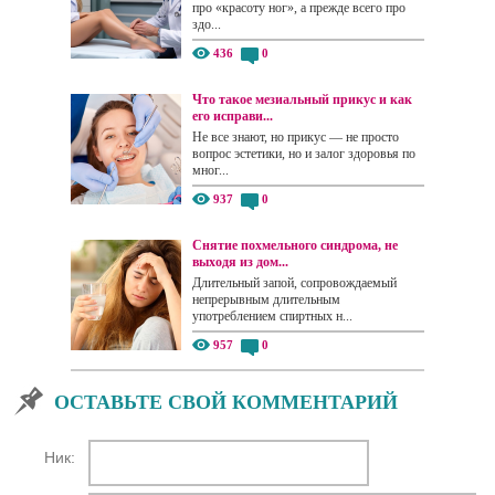
про «красоту ног», а прежде всего про
здо...
436
0
Что такое мезиальный прикус и как
его исправи...
Не все знают, но прикус — не просто
вопрос эстетики, но и залог здоровья по
мног...
937
0
Снятие похмельного синдрома, не
выходя из дом...
Длительный запой, сопровождаемый
непрерывным длительным
употреблением спиртных н...
957
0
ОСТАВЬТЕ СВОЙ КОММЕНТАРИЙ
Ник: