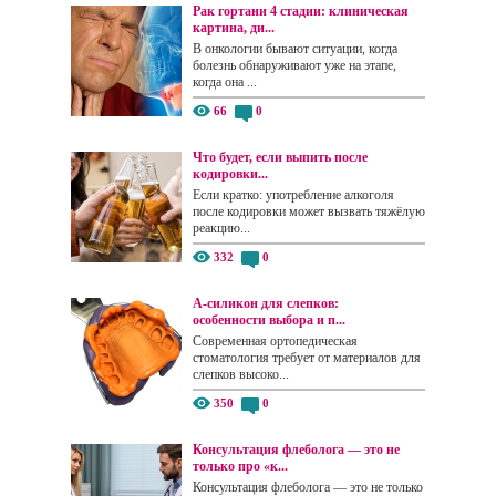
Рак гортани 4 стадии: клиническая
картина, ди...
В онкологии бывают ситуации, когда
болезнь обнаруживают уже на этапе,
когда она ...
66
0
Что будет, если выпить после
кодировки...
Если кратко: употребление алкоголя
после кодировки может вызвать тяжёлую
реакцию...
332
0
А-силикон для слепков:
особенности выбора и п...
Современная ортопедическая
стоматология требует от материалов для
слепков высоко...
350
0
Консультация флеболога — это не
только про «к...
Консультация флеболога — это не только