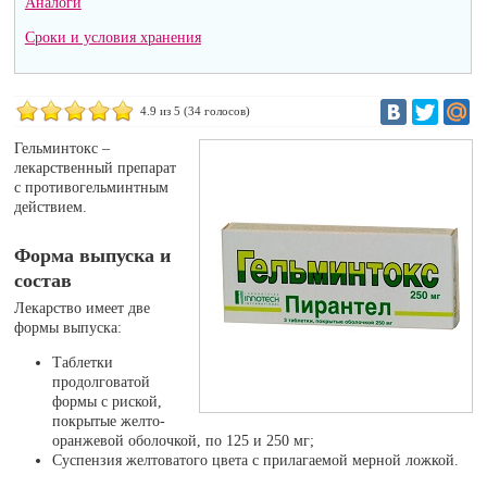
Аналоги
Сроки и условия хранения
4.9
из 5 (
34
голосов)
Гельминтокс –
лекарственный препарат
с противогельминтным
действием.
Форма выпуска и
состав
Лекарство имеет две
формы выпуска:
Таблетки
продолговатой
формы с риской,
покрытые желто-
оранжевой оболочкой, по 125 и 250 мг;
Суспензия желтоватого цвета с прилагаемой мерной ложкой.