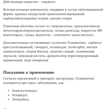
Действующее вещество – пирантел.
Вспомогательные компоненты, входящие в состав таблетированной
формы: крахмал кукурузный прежелатинизированный,
карбоксиметилкрахмал натрия, магния стеарат.
Пленочная оболочка состоит из гипромеллозы, пропиленгликоля,
метилгидроксипропилцеллюлозы, титана диоксида, макрогола 400
моностеарата, талька, красителя – солнечного заката желтого.
Дополнительные составляющие суспензии Гельминтокс: сорбитол
кристаллизованный, глицерол, поливидон, полисорбат, магния
алюмосиликат, натрия бензоат, лецитин соевый, силиконовая
эмульсия, лимонная кислота, ароматизатор черносмородиновый-
карамельный, вода очищенная.
Показания к применению
Согласно прилагаемой к препарату инструкции, Гельминтокс
назначается при таких заболеваниях, как:
Анкилостомидоз;
Аскаридоз;
Энтеробиоз.