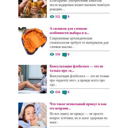
Если кратко: употребление алкоголя
после кодировки может вызвать тяжёлую
реакцию...
332
0
А-силикон для слепков:
особенности выбора и п...
Современная ортопедическая
стоматология требует от материалов для
слепков высоко...
350
0
Консультация флеболога — это не
только про «к...
Консультация флеболога — это не только
про «красоту ног», а прежде всего про
здо...
436
0
Что такое мезиальный прикус и как
его исправи...
Не все знают, но прикус — не просто
вопрос эстетики, но и залог здоровья по
мног...