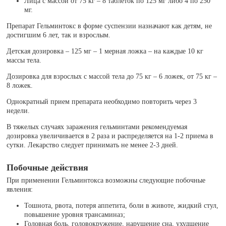
Лица с массой от 75 кг – 8 таблеток по 125 мг либо 4 по 250
мг.
Препарат Гельминтокс в форме суспензии назначают как детям, не
достигшим 6 лет, так и взрослым.
Детская дозировка – 125 мг – 1 мерная ложка – на каждые 10 кг
массы тела.
Дозировка для взрослых с массой тела до 75 кг – 6 ложек, от 75 кг –
8 ложек.
Однократный прием препарата необходимо повторить через 3
недели.
В тяжелых случаях заражения гельминтами рекомендуемая
дозировка увеличивается в 2 раза и распределяется на 1-2 приема в
сутки. Лекарство следует принимать не менее 2-3 дней.
Побочные действия
При применении Гельминтокса возможны следующие побочные
явления:
Тошнота, рвота, потеря аппетита, боли в животе, жидкий стул,
повышение уровня трансаминаз;
Головная боль, головокружение, нарушение сна, ухудшение