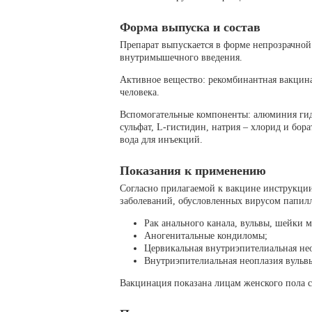
Форма выпуска и состав
Препарат выпускается в форме непрозрачной
внутримышечного введения.
Активное вещество: рекомбинантная вакцин
человека.
Вспомогательные компоненты: алюминия ги
сульфат, L-гистидин, натрия – хлорид и бора
вода для инъекций.
Показания к применению
Согласно прилагаемой к вакцине инструкци
заболеваний, обусловленных вирусом папил
Рак анального канала, вульвы, шейки м
Аногенитальные кондиломы;
Цервикальная внутриэпителиальная не
Внутриэпителиальная неоплазия вульвы
Вакцинация показана лицам женского пола с 9