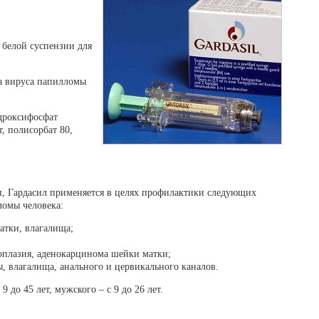
 белой суспензии для
а вируса папилломы
дроксифосфат
т, полисорбат 80,
и, Гардасил применяется в целях профилактики следующих
ломы человека:
атки, влагалища;
оплазия, аденокарцинома шейки матки;
, влагалища, анального и цервикального каналов.
 до 45 лет, мужского – с 9 до 26 лет.