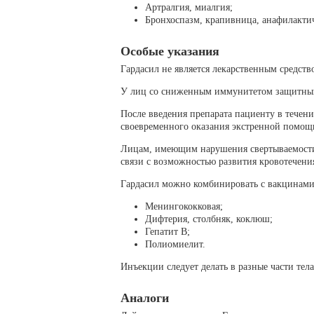
Артралгия, миалгия;
Бронхоспазм, крапивница, анафилакти
Особые указания
Гардасил не является лекарственным средств
У лиц со сниженным иммунитетом защитный
После введения препарата пациенту в течени
своевременного оказания экстренной помощ
Лицам, имеющим нарушения свертываемости 
связи с возможностью развития кровотечени
Гардасил можно комбинировать с вакцинами
Менингококковая;
Дифтерия, столбняк, коклюш;
Гепатит В;
Полиомиелит.
Инъекции следует делать в разные части тела
Аналоги