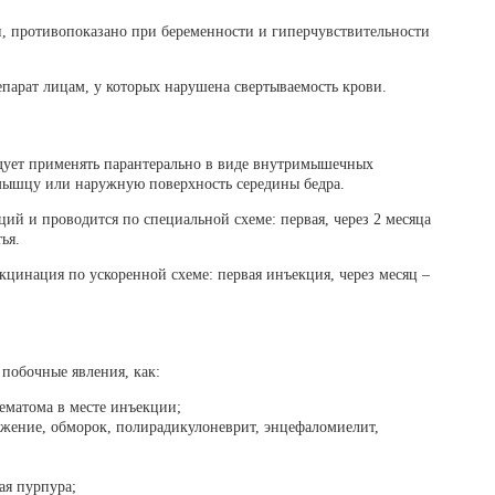
, противопоказано при беременности и гиперчувствительности
епарат лицам, у которых нарушена свертываемость крови.
едует применять парантерально в виде внутримышечных
мышцу или наружную поверхность середины бедра.
ий и проводится по специальной схеме: первая, через 2 месяца
ья.
кцинация по ускоренной схеме: первая инъекция, через месяц –
побочные явления, как:
гематома в месте инъекции;
ужение, обморок, полирадикулоневрит, энцефаломиелит,
ая пурпура;