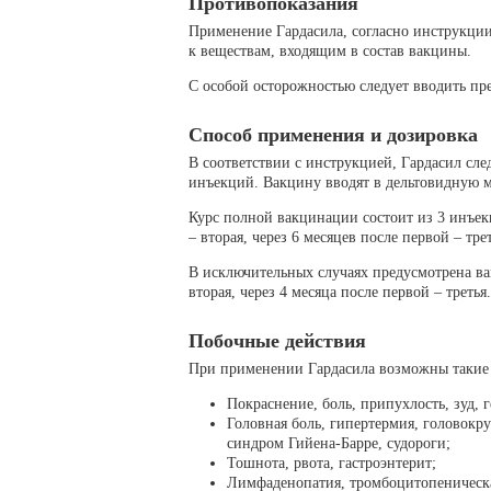
Противопоказания
Применение Гардасила, согласно инструкции
к веществам, входящим в состав вакцины.
С особой осторожностью следует вводить пр
Способ применения и дозировка
В соответствии с инструкцией, Гардасил сл
инъекций. Вакцину вводят в дельтовидную 
Курс полной вакцинации состоит из 3 инъекц
– вторая, через 6 месяцев после первой – трет
В исключительных случаях предусмотрена ва
вторая, через 4 месяца после первой – третья.
Побочные действия
При применении Гардасила возможны такие 
Покраснение, боль, припухлость, зуд, 
Головная боль, гипертермия, головокр
синдром Гийена-Барре, судороги;
Тошнота, рвота, гастроэнтерит;
Лимфаденопатия, тромбоцитопеническ