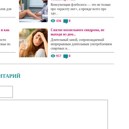
Консультация флеболога — это не только
алов для
про «красоту ног», а прежде всего про
здо...
436
0
 и как
Снятие похмельного синдрома, не
выходя из дом...
осто
Длительный запой, сопровождаемый
овья по
непрерывным длительным употреблением
спиртных н...
957
0
НТАРИЙ