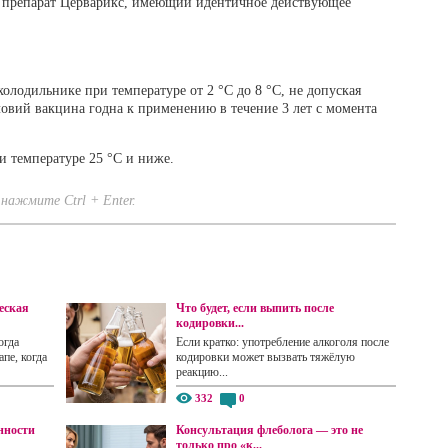
ет препарат Церварикс, имеющий идентичное действующее
холодильнике при температуре от 2 °С до 8 °С, не допуская
овий вакцина годна к применению в течение 3 лет с момента
и температуре 25 °С и ниже.
нажмите Ctrl + Enter.
еская
Что будет, если выпить после
кодировки...
огда
Если кратко: употребление алкоголя после
пе, когда
кодировки может вызвать тяжёлую
реакцию...
332
0
нности
Консультация флеболога — это не
только про «к...