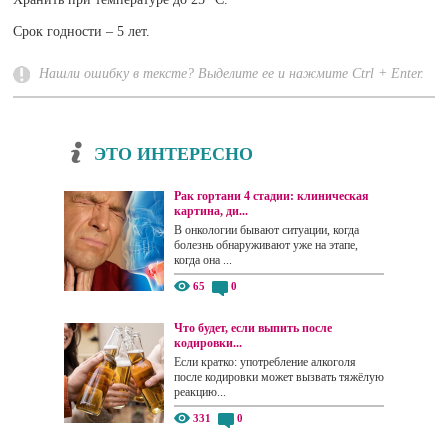
Срок годности – 5 лет.
Нашли ошибку в тексте? Выделите ее и нажмите Ctrl + Enter.
ЭТО ИНТЕРЕСНО
Рак гортани 4 стадии: клиническая
картина, ди...
В онкологии бывают ситуации, когда
болезнь обнаруживают уже на этапе,
когда она ...
65
0
Что будет, если выпить после
кодировки...
Если кратко: употребление алкоголя
после кодировки может вызвать тяжёлую
реакцию...
331
0