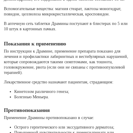
Вспомогательные вещества: магния стеарат, лактозы моногидрат,
повидон, целлюлоза микрокристаллическая, кросповидон.
В аптечную сеть таблетки Драмины поступают в блистерах по 5 или
10 штук в картонных пачках.
Показания к применению
По инструкции к Драмине, применение препарата показано для
лечения и профилактики лабиринтных и вестибулярных нарушений,
которые сопровождаются такими симптомами, как тошнота,
головокружение, рвота (если они не связаны с противоопухолевой
терапией).
Лекарственное средство назначают пациентам, страдающим:
Кинетозом различного генеза;
Болезнью Меньера.
Противопоказания
Применение Драмины противопоказано в случае:
Острого герпетического или экссудативного дерматоза;
Повышенной чувствительности к дименгидринату или