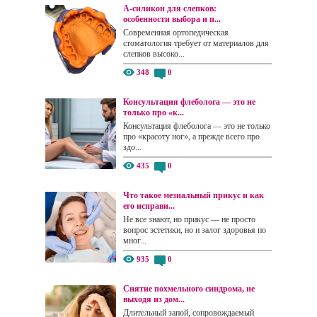
А-силикон для слепков:
особенности выбора и п...
Современная ортопедическая
стоматология требует от материалов для
слепков высоко...
348
0
Консультация флеболога — это не
только про «к...
Консультация флеболога — это не только
про «красоту ног», а прежде всего про
здо...
435
0
Что такое мезиальный прикус и как
его исправи...
Не все знают, но прикус — не просто
вопрос эстетики, но и залог здоровья по
мног...
935
0
Снятие похмельного синдрома, не
выходя из дом...
Длительный запой, сопровождаемый