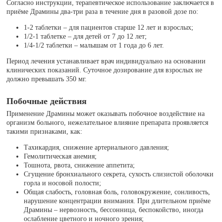
Согласно инструкции, терапевтическое использование заключается в
приёме Драмины два-три раза в течение дня в разовой дозе по:
1-2 таблетки – для пациентов старше 12 лет и взрослых;
1/2-1 таблетке – для детей от 7 до 12 лет;
1/4-1/2 таблетки – малышам от 1 года до 6 лет.
Период лечения устанавливает врач индивидуально на основании
клинических показаний. Суточное дозирование для взрослых не
должно превышать 350 мг.
Побочные действия
Применение Драмины может оказывать побочное воздействие на
организм больного, нежелательное влияние препарата проявляется
такими признаками, как:
Тахикардия, снижение артериального давления;
Гемолитическая анемия;
Тошнота, рвота, снижение аппетита;
Сгущение бронхиального секрета, сухость слизистой оболочки
горла и носовой полости;
Общая слабость, головная боль, головокружение, сонливость,
нарушение концентрации внимания. При длительном приёме
Драмины – нервозность, бессонница, беспокойство, иногда
ослабление цветного и ночного зрения;