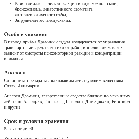
Развитие аллергической реакции в виде кожной сыпи,
бронхоспазма, лекарственного дерматита,
ангионевротического отёка;
Затруднение мочеиспускания.
Особые указания
В период приёма Драмины следует воздержаться от управления
транспортными средствами или от работ, выполнение которых
зависит от быстроты психомоторной реакции и концентрации
внимания.
Аналоги
Синонимы, препараты с одинаковым действующим веществом:
Сиэль, Авиамарин.
Аналоги Драмины, лекарственные средства близкие по механизму
действия: Алерприв, Гистафен, Диазолин, Димедрохин, Кетотифен
и другие.
Срок и условия хранения
Беречь от детей.
Хранить при температуре до 25 °C.