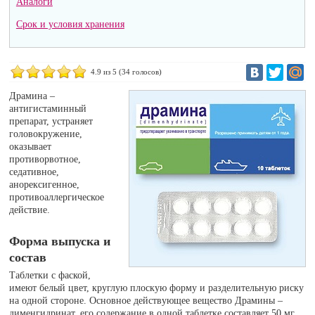
Аналоги
Срок и условия хранения
4.9
из 5 (
34
голосов)
Драмина –
антигистаминный
препарат, устраняет
головокружение,
оказывает
противорвотное,
седативное,
анорексигенное,
противоаллергическое
действие.
Форма выпуска и
состав
Таблетки с фаской,
имеют белый цвет, круглую плоскую форму и разделительную риску
на одной стороне. Основное действующее вещество Драмины –
дименгидринат, его содержание в одной таблетке составляет 50 мг.