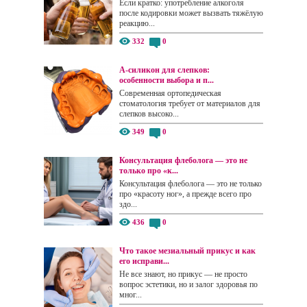
Если кратко: употребление алкоголя
после кодировки может вызвать тяжёлую
реакцию...
332
0
А-силикон для слепков:
особенности выбора и п...
Современная ортопедическая
стоматология требует от материалов для
слепков высоко...
349
0
Консультация флеболога — это не
только про «к...
Консультация флеболога — это не только
про «красоту ног», а прежде всего про
здо...
436
0
Что такое мезиальный прикус и как
его исправи...
Не все знают, но прикус — не просто
вопрос эстетики, но и залог здоровья по
мног...