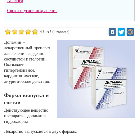
Аналоги
Сроки и условия хранения
4.8
из 5 (
4
голосов)
Допамин –
лекарственный препарат
для лечения сердечно-
сосудистой патологии.
Оказывает
гипертензивное,
кардиотоническое,
диуретическое действия.
Форма выпуска и
состав
Действующее вещество
препарата – допамина
гидрохлорид.
Лекарство выпускается в двух формах: