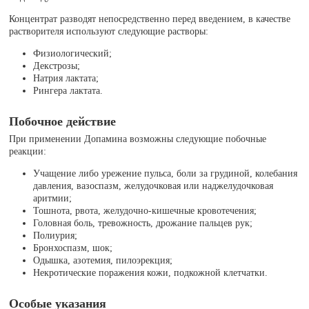
Концентрат разводят непосредственно перед введением, в качестве
растворителя используют следующие растворы:
Физиологический;
Декстрозы;
Натрия лактата;
Рингера лактата.
Побочное действие
При применении Допамина возможны следующие побочные
реакции:
Учащение либо урежение пульса, боли за грудиной, колебания
давления, вазоспазм, желудочковая или наджелудочковая
аритмии;
Тошнота, рвота, желудочно-кишечные кровотечения;
Головная боль, тревожность, дрожание пальцев рук;
Полиурия;
Бронхоспазм, шок;
Одышка, азотемия, пилоэрекция;
Некротические поражения кожи, подкожной клетчатки.
Особые указания