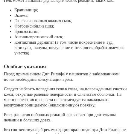
Гель может вызывать ряд аллергических реакций, таких как:
Крапивница;
Экзема;
Генерализованная кожная сыпь;
Фотосенсибилизация;
Бронхоспазм;
Ангионевротический отек;
Контактный дерматит (в том числе покраснение и зуд,
везикулы, папулы, шелушение и отечность обрабатываемого
участка).
Особые указания
Перед применением Дип Рилифа у пациентов с заболеваниями
почек необходима консультация врача.
Следует избегать попадания геля в глаза, на поврежденные участки
кожи, открытые раневые поверхности и слизистые оболочки. На
место нанесения препарата не рекомендуется накладывать
воздухонепроницаемую (окклюзионную) повязку.
Риск развития побочных реакций возрастает при длительном
лечении в больших дозах.
Без соответствующей рекомендации врача-педиатра Дип Рилиф не