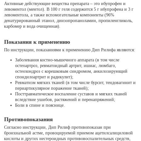
Активные действующие вещества препарата – это ибупрофен и
левоментол (ментол). В 100 г геля содержится 5 г ибупрофена и 3 г
левоментола, а также вспомогательные компоненты (96%
денатурированный этанол, диизопропаноламин, пропиленгликоль,
карбомер и вода очищенная).
Показания к применению
По инструкции, показаниями к применению Дип Рилифа являются:
Заболевания костно-мышечного аппарата (в том числе
остеоартроз, ревматоидный артрит, ишиас, люмбаго,
остеохондроз с корешковым синдромом, анкилозирующий
спондилоартрит и радикулит);
Ревматизм мягких тканей (в том числе бурсит, тендовагинит и
периартикулярное поражение тканей);
Посттравматическое воспаление суставов и мягких тканей
вследствие ушибов, растяжений и перенапряжений;
Боли в спине и пояснице.
Противопоказания
Согласно инструкции, Дип Рилиф противопоказан при
бронхиальной астме, провоцируемой приемом ацетилсалициловой
кислоты и других нестероидных противовоспалительных средств,