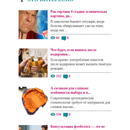
Рак гортани 4 стадии: клиническая
картина, ди...
В онкологии бывают ситуации, когда
болезнь обнаруживают уже на этапе,
когда она ...
66
0
Что будет, если выпить после
кодировки...
Если кратко: употребление алкоголя
после кодировки может вызвать тяжёлую
реакцию...
332
0
А-силикон для слепков:
особенности выбора и п...
Современная ортопедическая
стоматология требует от материалов для
слепков высоко...
350
0
Консультация флеболога — это не