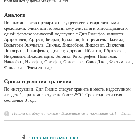
применяют у детей младше 14 лет.
Аналоги
Полных аналогов препарата не существует. Лекарственными
средствами, близкими по механизму действия и относящимися к
одной фармакологической подгруппе с Дип Рилифом являются:
Артрозилен, Артрум, Биоран, Бутадион, Быструмгель, Валусал,
Вольтарен Эмульгель, Диклак, Диклобене, Дикловит, Диклоген,
Диклоран, Диклофенак, Долгит, Доросан, Ибалгин, Ибупрофен,
Индовазин, Индометацин, Кетонал, Кетопрофен, Найз гель,
Наклофен, Нурофен, Ортофен, Ортофлекс, СвиссДжет, Фастум гель,
Финалгель, Флексен и др.
Сроки и условия хранения
По инструкции, Дип Рилиф следует хранить в месте, недоступном
для детей, при температуре не более 25°С. Срок годности геля
составляет 3 года.
Нашли ошибку в тексте? Выделите ее и нажмите Ctrl + Enter.
ЭТО ИНТЕРЕСНО