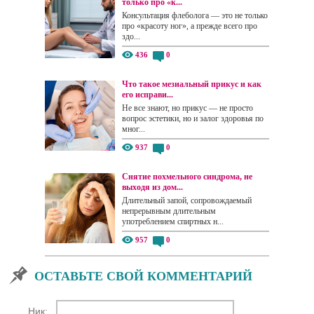
только про «к...
Консультация флеболога — это не только
про «красоту ног», а прежде всего про
здо...
436
0
Что такое мезиальный прикус и как
его исправи...
Не все знают, но прикус — не просто
вопрос эстетики, но и залог здоровья по
мног...
937
0
Снятие похмельного синдрома, не
выходя из дом...
Длительный запой, сопровождаемый
непрерывным длительным
употреблением спиртных н...
957
0
ОСТАВЬТЕ СВОЙ КОММЕНТАРИЙ
Ник: