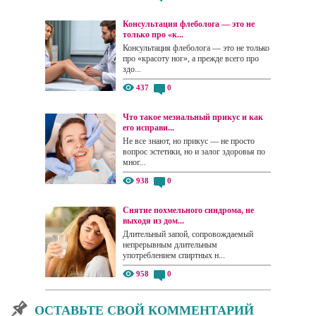
Консультация флеболога — это не
только про «к...
Консультация флеболога — это не только
про «красоту ног», а прежде всего про
здо...
437
0
Что такое мезиальный прикус и как
его исправи...
Не все знают, но прикус — не просто
вопрос эстетики, но и залог здоровья по
мног...
938
0
Снятие похмельного синдрома, не
выходя из дом...
Длительный запой, сопровождаемый
непрерывным длительным
употреблением спиртных н...
958
0
ОСТАВЬТЕ СВОЙ КОММЕНТАРИЙ