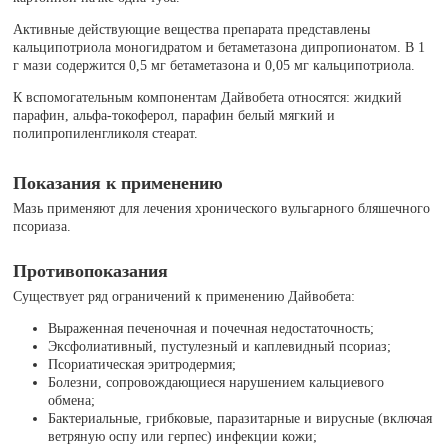
Активные действующие вещества препарата представлены
кальципотриола моногидратом и бетаметазона дипропионатом. В 1
г мази содержится 0,5 мг бетаметазона и 0,05 мг кальципотриола.
К вспомогательным компонентам Дайвобета относятся: жидкий
парафин, альфа-токоферол, парафин белый мягкий и
полипропиленгликоля стеарат.
Показания к применению
Мазь применяют для лечения хронического вульгарного бляшечного
псориаза.
Противопоказания
Существует ряд ограничений к применению Дайвобета:
Выраженная печеночная и почечная недостаточность;
Эксфолиативный, пустулезный и каплевидный псориаз;
Псориатическая эритродермия;
Болезни, сопровождающиеся нарушением кальциевого
обмена;
Бактериальные, грибковые, паразитарные и вирусные (включая
ветряную оспу или герпес) инфекции кожи;