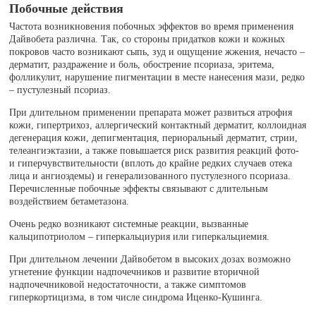
Побочные действия
Частота возникновения побочных эффектов во время применения
Дайвобета различна. Так, со стороны придатков кожи и кожных
покровов часто возникают сыпь, зуд и ощущение жжения, нечасто –
дерматит, раздражение и боль, обострение псориаза, эритема,
фолликулит, нарушение пигментации в месте нанесения мази, редко
– пустулезный псориаз.
При длительном применении препарата может развиться атрофия
кожи, гипертрихоз, аллергический контактный дерматит, коллоидная
дегенерация кожи, депигментация, периоральный дерматит, стрии,
телеангиэктазии, а также повышается риск развития реакций фото-
и гиперчувствительности (вплоть до крайне редких случаев отека
лица и ангиоэдемы) и генерализованного пустулезного псориаза.
Перечисленные побочные эффекты связывают с длительным
воздействием бетаметазона.
Очень редко возникают системные реакции, вызванные
кальципотриолом – гиперкальциурия или гиперкальциемия.
При длительном лечении Дайвобетом в высоких дозах возможно
угнетение функции надпочечников и развитие вторичной
надпочечниковой недостаточности, а также симптомов
гиперкортицизма, в том числе синдрома Иценко-Кушинга.