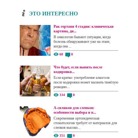
ЭТО ИНТЕРЕСНО
Рак гортани 4 стадии: клиническая
картина, ди...
В онкологии бывают ситуации, когда
болезнь обнаруживают уже на этапе,
когда она ...
68
0
Что будет, если выпить после
кодировки...
Если кратко: употребление алкоголя
после кодировки может вызвать тяжёлую
реакцию...
334
0
А-силикон для слепков:
особенности выбора и п...
Современная ортопедическая
стоматология требует от материалов для
слепков высоко...
351
0