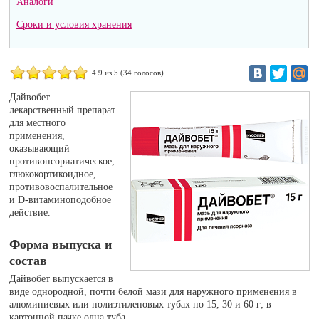
Аналоги
Сроки и условия хранения
4.9
из 5 (
34
голосов)
Дайвобет –
лекарственный препарат
для местного
применения,
оказывающий
противопсориатическое,
глюкокортикоидное,
противовоспалительное
и D-витаминоподобное
действие.
Форма выпуска и
состав
Дайвобет выпускается в
виде однородной, почти белой мази для наружного применения в
алюминиевых или полиэтиленовых тубах по 15, 30 и 60 г; в
картонной пачке одна туба.