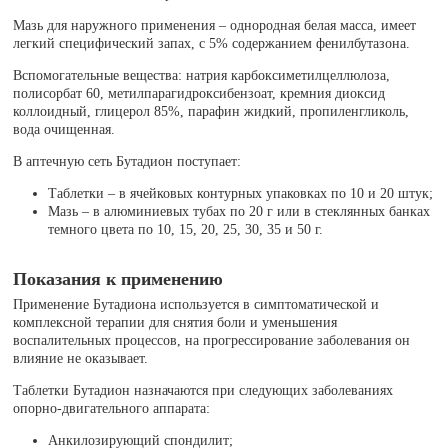
Мазь для наружного применения – однородная белая масса, имеет
легкий специфический запах, с 5% содержанием фенилбутазона.
Вспомогательные вещества: натрия карбоксиметилцеллюлоза,
полисорбат 60, метилпарагидроксибензоат, кремния диоксид
коллоидный, глицерол 85%, парафин жидкий, пропиленгликоль,
вода очищенная.
В аптечную сеть Бутадион поступает:
Таблетки – в ячейковых контурных упаковках по 10 и 20 штук;
Мазь – в алюминиевых тубах по 20 г или в стеклянных банках
темного цвета по 10, 15, 20, 25, 30, 35 и 50 г.
Показания к применению
Применение Бутадиона используется в симптоматической и
комплексной терапии для снятия боли и уменьшения
воспалительных процессов, на прогрессирование заболевания он
влияние не оказывает.
Таблетки Бутадион назначаются при следующих заболеваниях
опорно-двигательного аппарата:
Анкилозирующий спондилит;