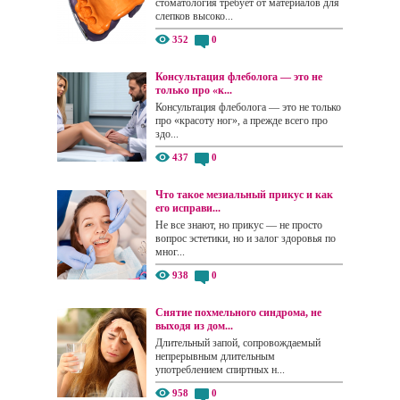
стоматология требует от материалов для
слепков высоко...
352
0
Консультация флеболога — это не
только про «к...
Консультация флеболога — это не только
про «красоту ног», а прежде всего про
здо...
437
0
Что такое мезиальный прикус и как
его исправи...
Не все знают, но прикус — не просто
вопрос эстетики, но и залог здоровья по
мног...
938
0
Снятие похмельного синдрома, не
выходя из дом...
Длительный запой, сопровождаемый
непрерывным длительным
употреблением спиртных н...
958
0