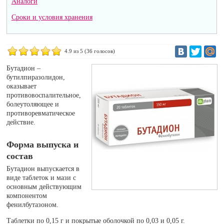
Аналоги
Сроки и условия хранения
4.9
из 5 (
36
голосов)
Бутадион –
бутилпиразолидон,
оказывает
противовоспалительное,
болеутоляющее и
противоревматическое
действие.
Форма выпуска и
состав
Бутадион выпускается в
виде таблеток и мази с
основным действующим
компонентом
фенилбутазоном.
Таблетки по 0,15 г и покрытые оболочкой по 0,03 и 0,05 г.