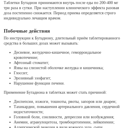
Таблетки Бутадион принимаются внутрь после еды по 200-400 мг
три раза в сутки. При наступлении клинического эффекта разовая
доза постепенно снижается. Период приема определяется строго
индивидуально лечащим врачом.
Побочные действия
По инструкции к Бутадиону, длительный приём таблетированного
средства в больших дозах может вызывать:
Десневое, желудочно-кишечное, геморроидальное
кровотечение;
Афтозный стоматит;
Язвы на слизистой оболочке желудка и кишечника;
Глоссит;
Эрозивный эзофагит;
Нарушение функции печени.
Применение Бутадиона в таблетках может стать причиной:
Диспепсии, изжоги, тошноты, рвоты, запоров или диареи;
Тахикардии, повышения артериального давления, сердечной
недостаточности;
Головной боли, сонливости, депрессии или возбуждения;
Анемии, агранулоцитоза, тромбоцитопении, лейкопении;
Аллергической реакции в виде кожного зуда, сыпи,