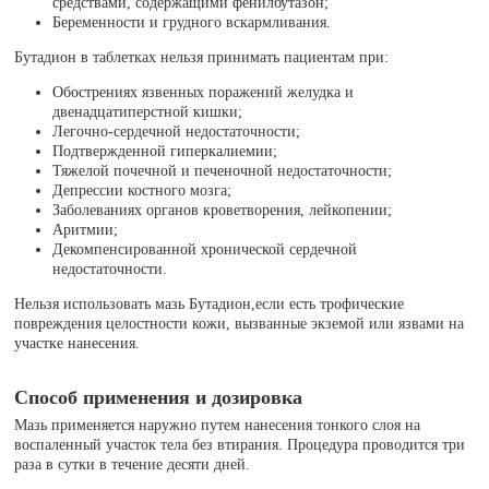
средствами, содержащими фенилбутазон;
Беременности и грудного вскармливания.
Бутадион в таблетках нельзя принимать пациентам при:
Обострениях язвенных поражений желудка и
двенадцатиперстной кишки;
Легочно-сердечной недостаточности;
Подтвержденной гиперкалиемии;
Тяжелой почечной и печеночной недостаточности;
Депрессии костного мозга;
Заболеваниях органов кроветворения, лейкопении;
Аритмии;
Декомпенсированной хронической сердечной
недостаточности.
Нельзя использовать мазь Бутадион,если есть трофические
повреждения целостности кожи, вызванные экземой или язвами на
участке нанесения.
Способ применения и дозировка
Мазь применяется наружно путем нанесения тонкого слоя на
воспаленный участок тела без втирания. Процедура проводится три
раза в сутки в течение десяти дней.