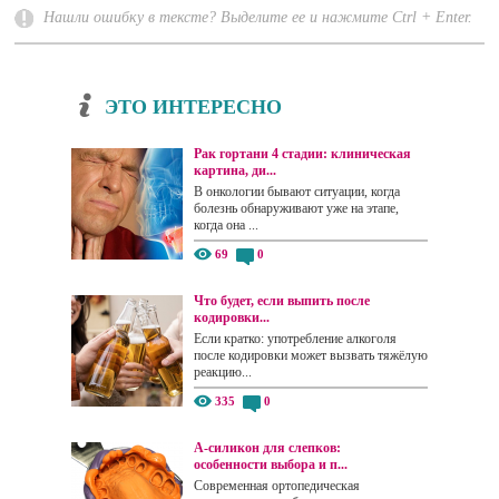
Нашли ошибку в тексте? Выделите ее и нажмите Ctrl + Enter.
ЭТО ИНТЕРЕСНО
Рак гортани 4 стадии: клиническая
картина, ди...
В онкологии бывают ситуации, когда
болезнь обнаруживают уже на этапе,
когда она ...
69
0
Что будет, если выпить после
кодировки...
Если кратко: употребление алкоголя
после кодировки может вызвать тяжёлую
реакцию...
335
0
А-силикон для слепков:
особенности выбора и п...
Современная ортопедическая