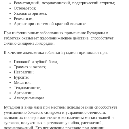
Ревматоидный, псориатический, подагрический артриты;
Остеоартроз;
Узловатая эритема;
Ревматизм;
Артрит при системной красной волчанке.
При инфекционных заболеваниях применение Бутадиона в
таблетках оказывает жаропонижающее действие, способствует
снятию синдрома лихорадки.
В качестве анальгетика таблетки Бутадион принимают при:
Головной и зубной боли;
Травмах и ожогах;
Невралгии;
Бурсите;
Миалгии;
Тендовагините;
Артралгии;
Альгодисменорее.
Бутадион в виде мази при местном использовании способствует
уменьшению болевого синдрома и устранению отечности,
вызванных посттравматическим воспалением мягких тканей и
суставов, полученных в результате ушибов, растяжений,
перенапряжений. Его применение показано при лечении