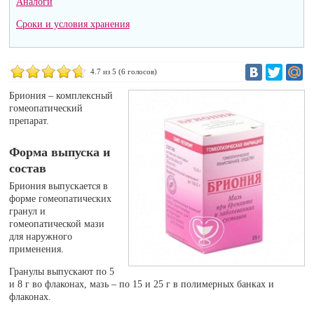
Аналоги
Сроки и условия хранения
4.7
из 5 (
6
голосов)
Бриония – комплексный
гомеопатический
препарат.
Форма выпуска и
состав
Бриония выпускается в
форме гомеопатических
гранул и
гомеопатической мази
для наружного
применения.
Гранулы выпускают по 5
и 8 г во флаконах, мазь – по 15 и 25 г в полимерных банках и
флаконах.