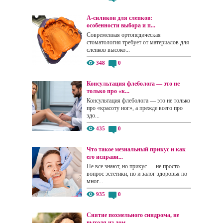
А-силикон для слепков:
особенности выбора и п...
Современная ортопедическая
стоматология требует от материалов для
слепков высоко...
348
0
Консультация флеболога — это не
только про «к...
Консультация флеболога — это не только
про «красоту ног», а прежде всего про
здо...
435
0
Что такое мезиальный прикус и как
его исправи...
Не все знают, но прикус — не просто
вопрос эстетики, но и залог здоровья по
мног...
935
0
Снятие похмельного синдрома, не
выходя из дом...