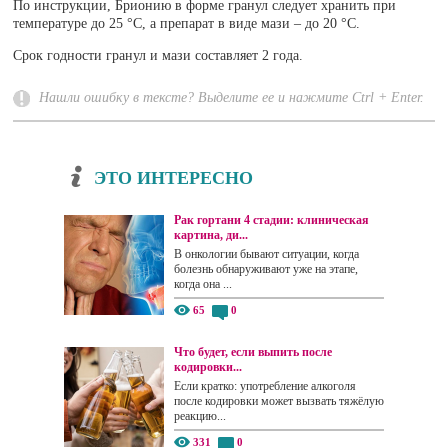
По инструкции, Брионию в форме гранул следует хранить при
температуре до 25 °C, а препарат в виде мази – до 20 °C.
Срок годности гранул и мази составляет 2 года.
Нашли ошибку в тексте? Выделите ее и нажмите Ctrl + Enter.
ЭТО ИНТЕРЕСНО
Рак гортани 4 стадии: клиническая
картина, ди...
В онкологии бывают ситуации, когда
болезнь обнаруживают уже на этапе,
когда она ...
65
0
Что будет, если выпить после
кодировки...
Если кратко: употребление алкоголя
после кодировки может вызвать тяжёлую
реакцию...
331
0