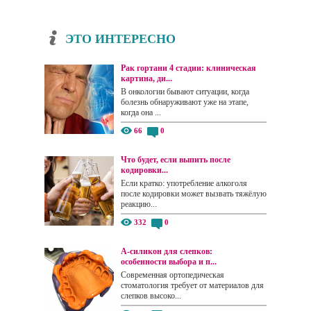
ЭТО ИНТЕРЕСНО
Рак гортани 4 стадии: клиническая
картина, ди...
В онкологии бывают ситуации, когда
болезнь обнаруживают уже на этапе,
когда она ...
66
0
Что будет, если выпить после
кодировки...
Если кратко: употребление алкоголя
после кодировки может вызвать тяжёлую
реакцию...
332
0
А-силикон для слепков:
особенности выбора и п...
Современная ортопедическая
стоматология требует от материалов для
слепков высоко...