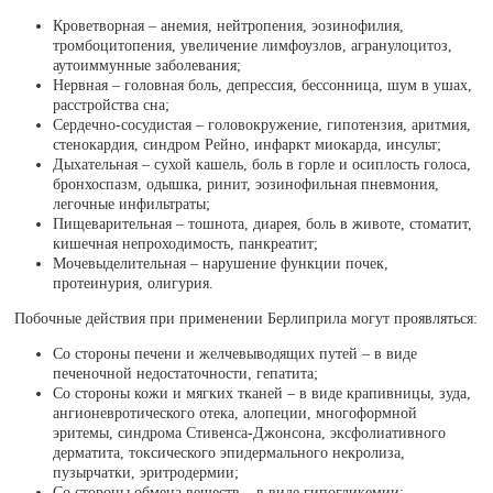
Кроветворная – анемия, нейтропения, эозинофилия,
тромбоцитопения, увеличение лимфоузлов, агранулоцитоз,
аутоиммунные заболевания;
Нервная – головная боль, депрессия, бессонница, шум в ушах,
расстройства сна;
Сердечно-сосудистая – головокружение, гипотензия, аритмия,
стенокардия, синдром Рейно, инфаркт миокарда, инсульт;
Дыхательная – сухой кашель, боль в горле и осиплость голоса,
бронхоспазм, одышка, ринит, эозинофильная пневмония,
легочные инфильтраты;
Пищеварительная – тошнота, диарея, боль в животе, стоматит,
кишечная непроходимость, панкреатит;
Мочевыделительная – нарушение функции почек,
протеинурия, олигурия.
Побочные действия при применении Берлиприла могут проявляться:
Со стороны печени и желчевыводящих путей – в виде
печеночной недостаточности, гепатита;
Со стороны кожи и мягких тканей – в виде крапивницы, зуда,
ангионевротического отека, алопеции, многоформной
эритемы, синдрома Стивенса-Джонсона, эксфолиативного
дерматита, токсического эпидермального некролиза,
пузырчатки, эритродермии;
Со стороны обмена веществ – в виде гипогликемии;