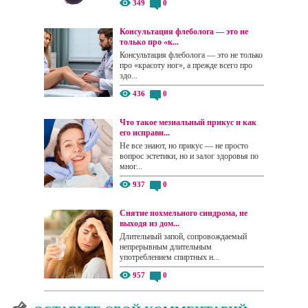
349
0
Консультация флеболога — это не
только про «к...
Консультация флеболога — это не только
про «красоту ног», а прежде всего про
здо...
436
0
Что такое мезиальный прикус и как
его исправи...
Не все знают, но прикус — не просто
вопрос эстетики, но и залог здоровья по
мног...
937
0
Снятие похмельного синдрома, не
выходя из дом...
Длительный запой, сопровождаемый
непрерывным длительным
употреблением спиртных н...
957
0