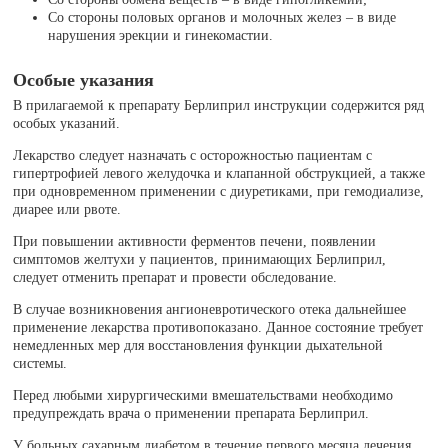
Со стороны половых органов и молочных желез – в виде
нарушения эрекции и гинекомастии.
Особые указания
В прилагаемой к препарату Берлиприл инструкции содержится ряд
особых указаний.
Лекарство следует назначать с осторожностью пациентам с
гипертрофией левого желудочка и клапанной обструкцией, а также
при одновременном применении с диуретиками, при гемодиализе,
диарее или рвоте.
При повышении активности ферментов печени, появлении
симптомов желтухи у пациентов, принимающих Берлиприл,
следует отменить препарат и провести обследование.
В случае возникновения ангионевротического отека дальнейшее
применение лекарства противопоказано. Данное состояние требует
немедленных мер для восстановления функции дыхательной
системы.
Перед любыми хирургическими вмешательствами необходимо
предупреждать врача о применении препарата Берлиприл.
У больных сахарным диабетом в течение первого месяца лечения