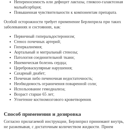
Непереносимость или дефицит лактазы, глюкозо-галактозная
мальабсорбция;
Повышенная чувствительности к компонентам препарата.
Особой осторожности требует применение Берлиприла при таких
заболеваниях и состояниях, как:
Первичный гиперальдостеронизм;
Стеноз почечных артерий;
Гиперкалиемия;
Аортальный и митральный стенозы;
Патология соединительной ткани;
Ишемическая болезнь сердца;
Цереброваскулярные нарушения;
Сахарный диабет;
Почечная либо печеночная недостаточность;
Необходимость ограничения поваренной соли;
Использование гемодиализа;
Возраст старше 65 лет;
Угнетение костномозгового кроветворения.
Способ применения и дозировка
Согласно прилагаемой инструкции, Берлиприл принимают внутрь,
не разжевывая, с достаточным количеством жидкости. Прием