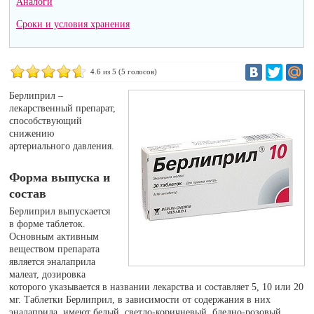
Аналоги
Сроки и условия хранения
4.6
из 5 (
5
голосов)
Берлиприл –
лекарственный препарат,
способствующий
снижению
артериального давления.
Форма выпуска и
состав
Берлиприл выпускается
в форме таблеток.
Основным активным
веществом препарата
является эналаприла
малеат, дозировка
которого указывается в названии лекарства и составляет 5, 10 или 20
мг. Таблетки Берлиприл, в зависимости от содержания в них
эналаприла, имеют белый, светло-коричневый, бледно-розовый