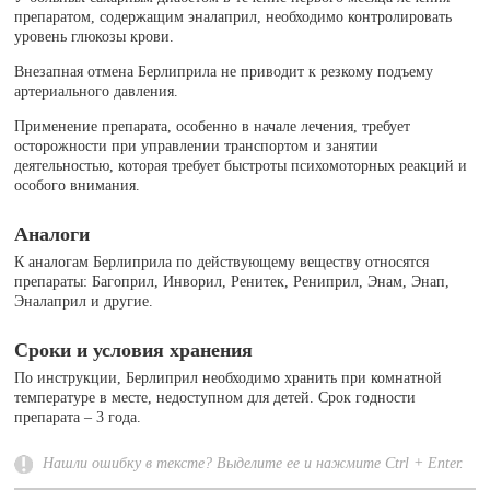
препаратом, содержащим эналаприл, необходимо контролировать
уровень глюкозы крови.
Внезапная отмена Берлиприла не приводит к резкому подъему
артериального давления.
Применение препарата, особенно в начале лечения, требует
осторожности при управлении транспортом и занятии
деятельностью, которая требует быстроты психомоторных реакций и
особого внимания.
Аналоги
К аналогам Берлиприла по действующему веществу относятся
препараты: Багоприл, Инворил, Ренитек, Рениприл, Энам, Энап,
Эналаприл и другие.
Сроки и условия хранения
По инструкции, Берлиприл необходимо хранить при комнатной
температуре в месте, недоступном для детей. Срок годности
препарата – 3 года.
Нашли ошибку в тексте? Выделите ее и нажмите Ctrl + Enter.