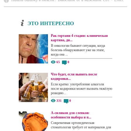
ЭТО ИНТЕРЕСНО
Рак гортани 4 стадии: клиническая
картина, ди...
В онкологии бывают ситуации, когда
болезнь обнаруживают уже на этапе,
когда она ...
65
0
Что будет, если выпить после
кодировки...
Если кратко: употребление алкоголя
после кодировки может вызвать тяжёлую
реакцию...
331
0
А-силикон для слепков:
особенности выбора и п...
Современная ортопедическая
стоматология требует от материалов для