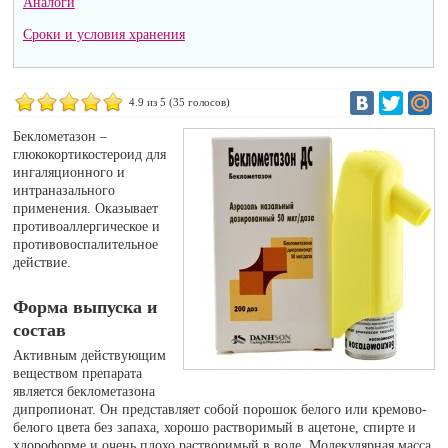
Аналоги
Сроки и условия хранения
4.9
из 5 (
35
голосов)
Беклометазон –
глюкокортикостероид для
ингаляционного и
интраназального
применения. Оказывает
противоаллергическое и
противовоспалительное
действие.
Форма выпуска и
состав
Активным действующим
веществом препарата
является беклометазона
дипропионат. Он представляет собой порошок белого или кремово-
белого цвета без запаха, хорошо растворимый в ацетоне, спирте и
хлороформе и очень плохо растворимый в воде. Молекулярная масса