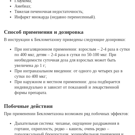
Глаукома;
Амебиаз;
Тяжелая печеночная недостаточность;
Инфаркт миокарда (недавно перенесенный).
Способ применения и дозировка
В инструкции к Беклометазону приведены следующие дозировки:
При ингаляционном применении: взрослым – 2-4 раза в сутки
по 400 мкг, детям – 2-4 раза в сутки по 50-100 мкг. При
необходимости суточная доза для взрослых может быть
увеличена до 1 г;
При интраназальном введении: от одного до четырех раз в
сутки по 400 мкг;
При наружном и местном применении: доза подбирается
индивидуально и зависит от показаний и лекарственной
формы препарата.
Побочные действия
При применении Беклометазона возможен ряд побочных эффектов:
Дыхательная система: чиханье, ощущение раздражения в
гортани, охриплость; редко – кашель; очень редко –
парадоксальный бронхоспазм, эозинофильная пневмония и