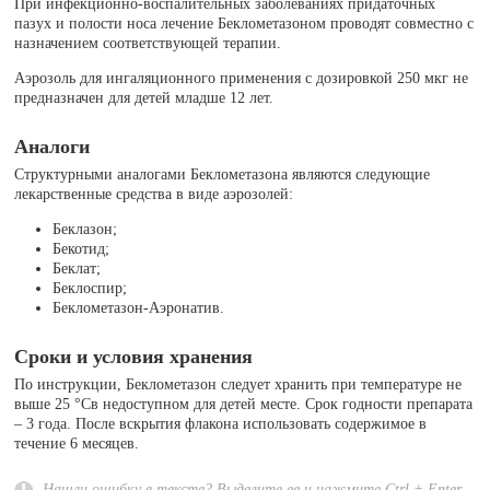
При инфекционно-воспалительных заболеваниях придаточных
пазух и полости носа лечение Беклометазоном проводят совместно с
назначением соответствующей терапии.
Аэрозоль для ингаляционного применения с дозировкой 250 мкг не
предназначен для детей младше 12 лет.
Аналоги
Структурными аналогами Беклометазона являются следующие
лекарственные средства в виде аэрозолей:
Беклазон;
Бекотид;
Беклат;
Беклоспир;
Беклометазон-Аэронатив.
Сроки и условия хранения
По инструкции, Беклометазон следует хранить при температуре не
выше 25 °Cв недоступном для детей месте. Срок годности препарата
– 3 года. После вскрытия флакона использовать содержимое в
течение 6 месяцев.
Нашли ошибку в тексте? Выделите ее и нажмите Ctrl + Enter.