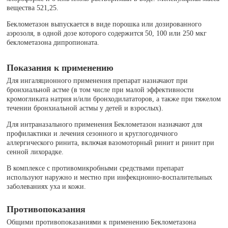
вещества 521,25.
Беклометазон выпускается в виде порошка или дозированного
аэрозоля, в одной дозе которого содержится 50, 100 или 250 мкг
беклометазона дипропионата.
Показания к применению
Для ингаляционного применения препарат назначают при
бронхиальной астме (в том числе при малой эффективности
кромогликата натрия и/или бронходилататоров, а также при тяжелом
течении бронхиальной астмы у детей и взрослых).
Для интраназального применения Беклометазон назначают для
профилактики и лечения сезонного и круглогодичного
аллергического ринита, включая вазомоторный ринит и ринит при
сенной лихорадке.
В комплексе с противомикробными средствами препарат
используют наружно и местно при инфекционно-воспалительных
заболеваниях уха и кожи.
Противопоказания
Общими противопоказаниями к применению Беклометазона