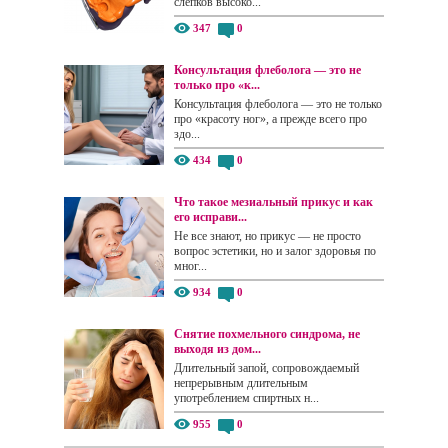
слепков высоко...
347
0
Консультация флеболога — это не
только про «к...
Консультация флеболога — это не только
про «красоту ног», а прежде всего про
здо...
434
0
Что такое мезиальный прикус и как
его исправи...
Не все знают, но прикус — не просто
вопрос эстетики, но и залог здоровья по
мног...
934
0
Снятие похмельного синдрома, не
выходя из дом...
Длительный запой, сопровождаемый
непрерывным длительным
употреблением спиртных н...
955
0