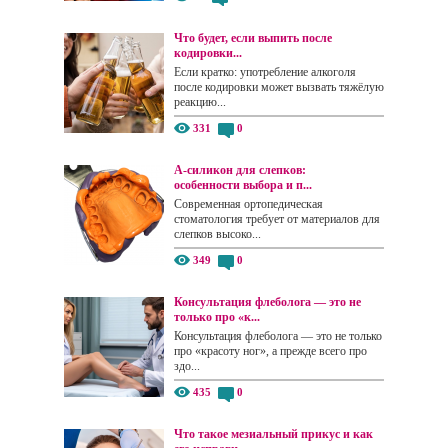
Что будет, если выпить после
кодировки...
Если кратко: употребление алкоголя
после кодировки может вызвать тяжёлую
реакцию...
331
0
А-силикон для слепков:
особенности выбора и п...
Современная ортопедическая
стоматология требует от материалов для
слепков высоко...
349
0
Консультация флеболога — это не
только про «к...
Консультация флеболога — это не только
про «красоту ног», а прежде всего про
здо...
435
0
Что такое мезиальный прикус и как