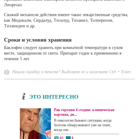
Лиорезал.
Схожий механизм действия имеют такие лекарственные средства,
как Мидокалм, Сирдалуд, Тизалуд, Тизанил, Толперизон,
Тизанидин и др.
Сроки и условия хранения
Баклофен следует хранить при комнатной температуре в сухом
месте, защищенном от света. Препарат годен к применению в
течение 5 лет.
Нашли ошибку в тексте? Выделите ее и нажмите Ctrl + Enter.
ЭТО ИНТЕРЕСНО
Рак гортани 4 стадии: клиническая
картина, ди...
В онкологии бывают ситуации, когда
болезнь обнаруживают уже на этапе,
когда она ...
65
0