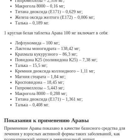
Гипромеллозы – 2,516 мг;
Макрогола 8000 – 0,16 мг;
Титана диоксида (Е171) – 0,629 мг;
Железа оксида желтого (Е172) – 0,006 мг;
Талька – 0,189 мг.
1 круглая белая таблетка Арава 100 мг включает в себя:
Лефлуномида – 100 мг;
Лактозы моногидрата – 138,42 мг;
Крахмала кукурузного – 86,3 мг;
Повидона К25 (поливидона К25) – 7,38 мг;
Талька – 15,5 мг;
Кремния диоксида коллоидного – 1,11 мг;
Магния стеарата – 1,84 мг;
Кросповидона – 18,45 мг;
Гипромеллозы – 5,443 мг;
Макрогола 8000 – 0,288 мг;
Титана диоксида (Е171) – 1,361 мг;
Талька – 0,408 мг.
Показания к применению Аравы
Применение Аравы показано в качестве базисного средства для
лечения у взрослых активной формы таких заболеваний, как
псориатический артрит и ревматоидный артрит.