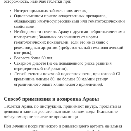
осторожность, назначая таблетки при:
Интерстициальных заболеваниях легких;
Одновременном приеме лекарственных препаратов,
обладающих иммуносупрессивными или гематотоксическими
свойствами;
Необходимости сочетать Араву с другими нейротоксическими
препаратами; Значимых отклонениях от нормы
гематологических показателей, если это не связано с
ревматоидным артритом (требуется частый гематологический
контроль);
Возрасте более 60 лет;
Сахарном диабете (из-за повышенного риска развития
периферической нейропатии);
Легкой степени почечной недостаточности, при которой Cl
креатинина меньше 80, но больше 50 мл/мин (ввиду
ограниченного опыта клинического применения).
Способ применения и дозировка Аравы
Таблетки Арава, по инструкции, принимают внутрь, проглатывая
целиком и запивая достаточным количеством воды. Всасывание
лефлуномида не зависит от приема пищи.
При лечении псориатического и ревматоидного артрита начальная