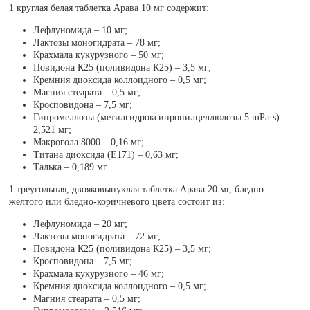
1 круглая белая таблетка Арава 10 мг содержит:
Лефлуномида – 10 мг;
Лактозы моногидрата – 78 мг;
Крахмала кукурузного – 50 мг;
Повидона К25 (поливидона К25) – 3,5 мг;
Кремния диоксида коллоидного – 0,5 мг;
Магния стеарата – 0,5 мг;
Кросповидона – 7,5 мг;
Гипромеллозы (метилгидроксипропилцеллюлозы 5 mPa·s) –
2,521 мг;
Макрогола 8000 – 0,16 мг;
Титана диоксида (Е171) – 0,63 мг;
Талька – 0,189 мг.
1 треугольная, двояковыпуклая таблетка Арава 20 мг, бледно-
желтого или бледно-коричневого цвета состоит из:
Лефлуномида – 20 мг;
Лактозы моногидрата – 72 мг;
Повидона К25 (поливидона К25) – 3,5 мг;
Кросповидона – 7,5 мг;
Крахмала кукурузного – 46 мг;
Кремния диоксида коллоидного – 0,5 мг;
Магния стеарата – 0,5 мг;