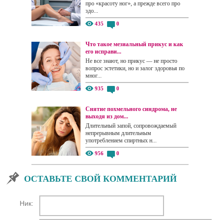
про «красоту ног», а прежде всего про
здо...
435
0
Что такое мезиальный прикус и как
его исправи...
Не все знают, но прикус — не просто
вопрос эстетики, но и залог здоровья по
мног...
935
0
Снятие похмельного синдрома, не
выходя из дом...
Длительный запой, сопровождаемый
непрерывным длительным
употреблением спиртных н...
956
0
ОСТАВЬТЕ СВОЙ КОММЕНТАРИЙ
Ник: