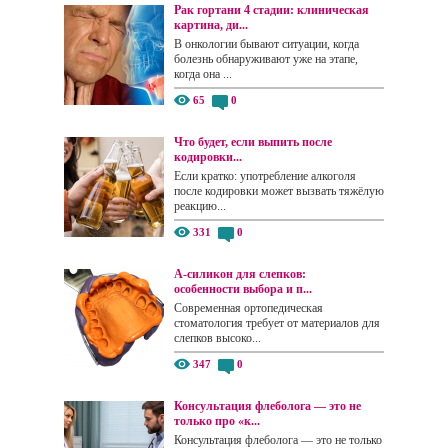
Рак гортани 4 стадии: клиническая
картина, ди...
В онкологии бывают ситуации, когда
болезнь обнаруживают уже на этапе,
когда она ...
65
0
Что будет, если выпить после
кодировки...
Если кратко: употребление алкоголя
после кодировки может вызвать тяжёлую
реакцию...
331
0
А-силикон для слепков:
особенности выбора и п...
Современная ортопедическая
стоматология требует от материалов для
слепков высоко...
347
0
Консультация флеболога — это не
только про «к...
Консультация флеболога — это не только