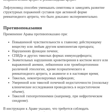
Лефлуномид способен уменьшать симптомы и замедлять развитие
структурных поражений суставов при активной форме
ревматоидного артрита, что было доказано экспериментально.
Противопоказания
Применение Аравы противопоказано при:
Повышенной чувствительности к главному действующему
веществу или любым другим компонентам препарата;
Нарушениях функции печени;
СПИДе и других тяжелых формах иммунодефицита;
Значительных нарушениях кроветворения в костном мозге или
выраженной анемии, лейкопении или тромбоцитопении
различной этиологии, кроме псориатического и
ревматоидного артрита, в анамнезе и в настоящее время;
Тяжелых, неконтролируемых инфекциях;
Умеренной или тяжелой почечной недостаточности (поскольку
клинические исследования проводились в недостаточном
объеме);
Тяжелой гипопротеинемии (например, при нефротическом
синдроме).
В инструкции к Араве указано, что требуется соблюдать