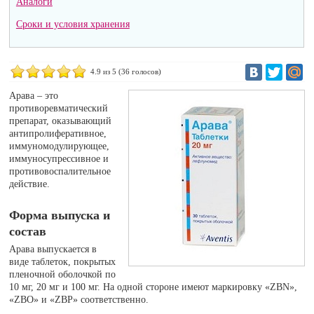
Аналоги
Сроки и условия хранения
4.9
из 5 (
36
голосов)
Арава – это
противоревматический
препарат, оказывающий
антипролиферативное,
иммуномодулирующее,
иммуносупрессивное и
противовоспалительное
действие.
Форма выпуска и
состав
Арава выпускается в
виде таблеток, покрытых
пленочной оболочкой по
10 мг, 20 мг и 100 мг. На одной стороне имеют маркировку «ZBN»,
«ZBO» и «ZBP» соответственно.