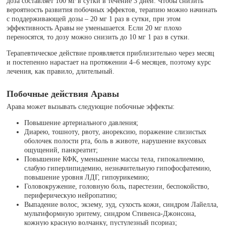
доза составляет 100 мг в сутки в течение 3 дней. Чтобы снизить
вероятность развития побочных эффектов, терапию можно начинать
с поддерживающей дозы – 20 мг 1 раз в сутки, при этом
эффективность Аравы не уменьшается. Если 20 мг плохо
переносятся, то дозу можно снизить до 10 мг 1 раз в сутки.
Терапевтическое действие проявляется приблизительно через месяц
и постепенно нарастает на протяжении 4–6 месяцев, поэтому курс
лечения, как правило, длительный.
Побочные действия Аравы
Арава может вызывать следующие побочные эффекты:
Повышение артериального давления;
Диарею, тошноту, рвоту, анорексию, поражение слизистых
оболочек полости рта, боль в животе, нарушение вкусовых
ощущений, панкреатит;
Повышение КФК, уменьшение массы тела, гипокалиемию,
слабую гиперлипидемию, незначительную гипофосфатемию,
повышение уровня ЛДГ, гипоурикемию;
Головокружение, головную боль, парестезии, беспокойство,
периферическую нейропатию;
Выпадение волос, экзему, зуд, сухость кожи, синдром Лайелла,
мультиформную эритему, синдром Стивенса-Джонсона,
кожную красную волчанку, пустулезный псориаз;