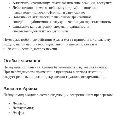
Аллергию, крапивницу, анафилактические реакции, васкулит;
Лейкопению, анемию, небольшую тромбоцитопению,
панцитопению, эозинофилию, агранулоцитоз;
Повышение активности печеночных трансаминаз,
гипербилирубинемию, желтуху, печеночную недостаточность;
Снижение концентрации спермы, подвижности
сперматозоидов и их общего числа.
Некоторые побочные действия Аравы могут привести к летальному
исходу, например, интерстициальный пневмонит, тяжелые
инфекции, сепсис, некроз печени.
Особые указания
Перед началом лечения Аравой беременность следует исключить.
При необходимости применения препарата в период лактации,
следует решить вопрос о прекращении грудного вскармливания.
Аналоги Аравы
Лефлуномид входит в состав следующих лекарственных препаратов:
Лефлайд;
Лефлуномид;
Элафра.