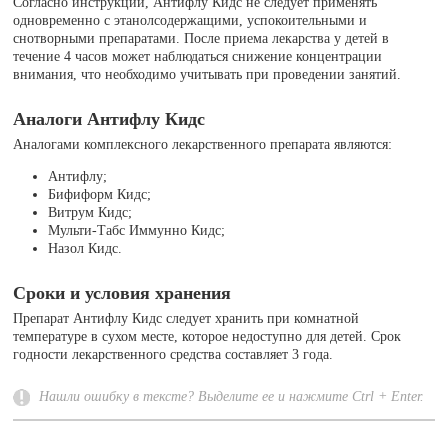
Согласно инструкции, Антифлу Кидс не следует применять
одновременно с этанолсодержащими, успокоительными и
снотворными препаратами. После приема лекарства у детей в
течение 4 часов может наблюдаться снижение концентрации
внимания, что необходимо учитывать при проведении занятий.
Аналоги Антифлу Кидс
Аналогами комплексного лекарственного препарата являются:
Антифлу;
Бифиформ Кидс;
Витрум Кидс;
Мульти-Табс Иммунно Кидс;
Назол Кидс.
Сроки и условия хранения
Препарат Антифлу Кидс следует хранить при комнатной
температуре в сухом месте, которое недоступно для детей. Срок
годности лекарственного средства составляет 3 года.
Нашли ошибку в тексте? Выделите ее и нажмите Ctrl + Enter.