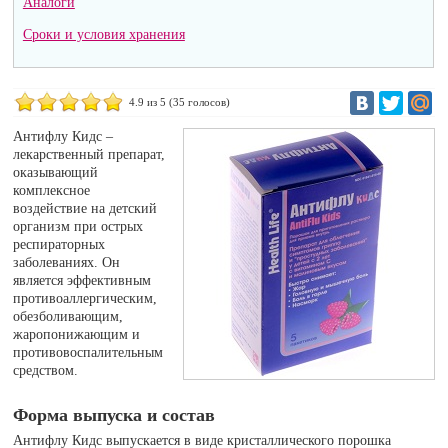
Аналоги
Сроки и условия хранения
4.9
из 5 (
35
голосов)
Антифлу Кидс –
лекарственный препарат,
оказывающий
комплексное
воздействие на детский
организм при острых
респираторных
заболеваниях. Он
является эффективным
противоаллергическим,
обезболивающим,
жаропонижающим и
противовоспалительным
средством.
Форма выпуска и состав
Антифлу Кидс выпускается в виде кристаллического порошка