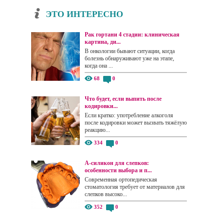
ЭТО ИНТЕРЕСНО
Рак гортани 4 стадии: клиническая
картина, ди...
В онкологии бывают ситуации, когда
болезнь обнаруживают уже на этапе,
когда она ...
68
0
Что будет, если выпить после
кодировки...
Если кратко: употребление алкоголя
после кодировки может вызвать тяжёлую
реакцию...
334
0
А-силикон для слепков:
особенности выбора и п...
Современная ортопедическая
стоматология требует от материалов для
слепков высоко...
352
0