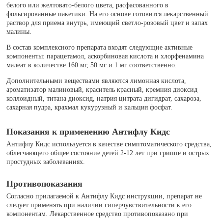
белого или желтовато-белого цвета, расфасованного в
фольгированные пакетики. На его основе готовится лекарственный
раствор для приема внутрь, имеющий светло-розовый цвет и запах
малины.
В состав комплексного препарата входят следующие активные
компоненты: парацетамол, аскорбиновая кислота и хлорфенамина
малеат в количестве 160 мг, 50 мг и 1 мг соответственно.
Дополнительными веществами являются лимонная кислота,
ароматизатор малиновый, краситель красный, кремния диоксид
коллоидный, титана диоксид, натрия цитрата дигидрат, сахароза,
сахарная пудра, крахмал кукурузный и кальция фосфат.
Показания к применению Антифлу Кидс
Антифлу Кидс используется в качестве симптоматического средства,
облегчающего общее состояние детей 2-12 лет при гриппе и острых
простудных заболеваниях.
Противопоказания
Согласно прилагаемой к Антифлу Кидс инструкции, препарат не
следует применять при наличии гиперчувствительности к его
компонентам. Лекарственное средство противопоказано при