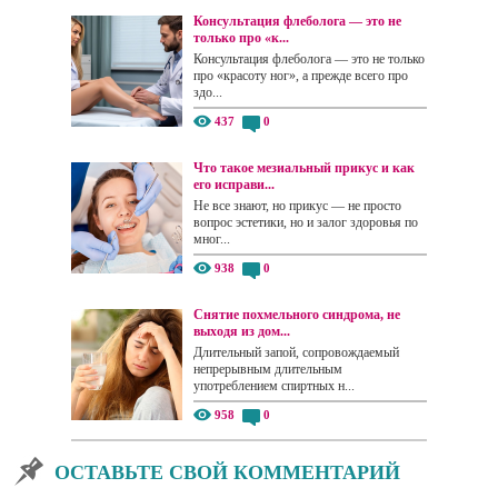
Консультация флеболога — это не
только про «к...
Консультация флеболога — это не только
про «красоту ног», а прежде всего про
здо...
437
0
Что такое мезиальный прикус и как
его исправи...
Не все знают, но прикус — не просто
вопрос эстетики, но и залог здоровья по
мног...
938
0
Снятие похмельного синдрома, не
выходя из дом...
Длительный запой, сопровождаемый
непрерывным длительным
употреблением спиртных н...
958
0
ОСТАВЬТЕ СВОЙ КОММЕНТАРИЙ