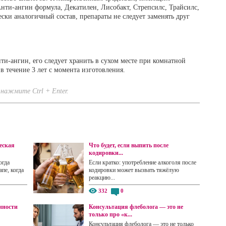
Анти-ангин формула, Декатилен, Лисобакт, Стрепсилс, Трайсилс,
ски аналогичный состав, препараты не следует заменять друг
и-ангин, его следует хранить в сухом месте при комнатной
в течение 3 лет с момента изготовления.
нажмите Ctrl + Enter.
еская
Что будет, если выпить после
кодировки...
огда
Если кратко: употребление алкоголя после
пе, когда
кодировки может вызвать тяжёлую
реакцию...
332
0
нности
Консультация флеболога — это не
только про «к...
Консультация флеболога — это не только