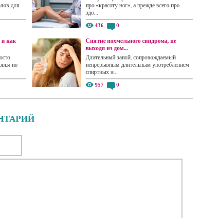
алов для
про «красоту ног», а прежде всего про
здо...
436
0
 и как
Снятие похмельного синдрома, не
выходя из дом...
осто
Длительный запой, сопровождаемый
овья по
непрерывным длительным употреблением
спиртных н...
957
0
НТАРИЙ