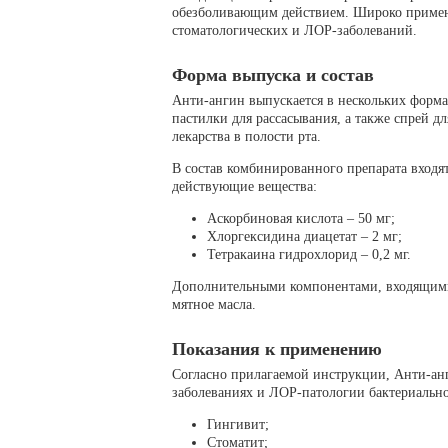
обезболивающим действием. Широко применя
стоматологических и ЛОР-заболеваний.
Форма выпуска и состав
Анти-ангин выпускается в нескольких форма
пастилки для рассасывания, а также спрей д
лекарства в полости рта.
В состав комбинированного препарата входя
действующие вещества:
Аскорбиновая кислота – 50 мг;
Хлоргексидина диацетат – 2 мг;
Тетракаина гидрохлорид – 0,2 мг.
Дополнительными компонентами, входящими в
мятное масла.
Показания к применению
Согласно прилагаемой инструкции, Анти-ан
заболеваниях и ЛОР-патологии бактериально
Гингивит;
Стоматит;