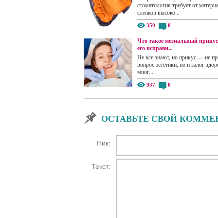
стоматология требует от матери
слепков высоко...
350
0
Что такое мезиальный прикус
его исправи...
Не все знают, но прикус — не пр
вопрос эстетики, но и залог здор
мног...
937
0
ОСТАВЬТЕ СВОЙ КОММЕ
Ник:
Текст: