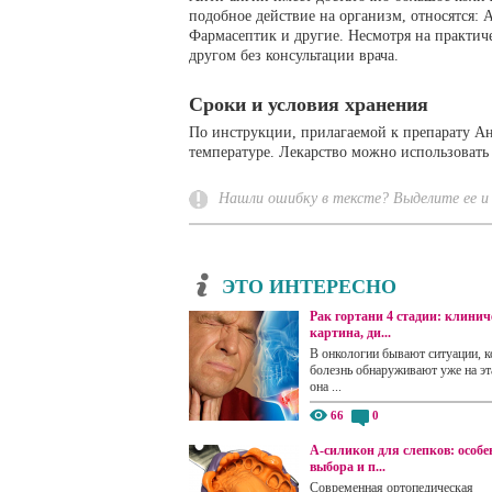
подобное действие на организм, относятся: 
Фармасептик и другие. Несмотря на практиче
другом без консультации врача.
Сроки и условия хранения
По инструкции, прилагаемой к препарату Ант
температуре. Лекарство можно использовать 
Нашли ошибку в тексте? Выделите ее и 
ЭТО ИНТЕРЕСНО
Рак гортани 4 стадии: клинич
картина, ди...
В онкологии бывают ситуации, к
болезнь обнаруживают уже на эта
она ...
66
0
А-силикон для слепков: особе
выбора и п...
Современная ортопедическая