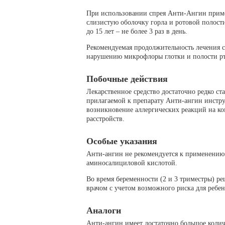
При использовании спрея Анти-Ангин приме
слизистую оболочку горла и ротовой полости:
до 15 лет – не более 3 раз в день.
Рекомендуемая продолжительность лечения с
нарушению микрофлоры глотки и полости рт
Побочные действия
Лекарственное средство достаточно редко ст
прилагаемой к препарату Анти-ангин инстр
возникновение аллергических реакций на ко
расстройств.
Особые указания
Анти-ангин не рекомендуется к применению
аминосалициловой кислотой.
Во время беременности (2 и 3 триместры) р
врачом с учетом возможного риска для ребен
Аналоги
Анти-ангин имеет достаточно большое коли