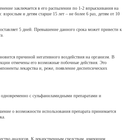
нение заключается в его распылении по 1-2 впрыскивания на
 взрослым и детям старше 15 лет – не более 6 раз, детям от 10
оставляет 5 дней. Превышение данного срока может привести к
а.
ановится причиной негативного воздействия на организм. В
укции отмечены его возможные побочные действия. Это
мпоненты лекарства и, реже, появление диспепсических
 одновременно с сульфаниламидными препаратами и
ешение о возможности использования препарата принимается
ка.
чество аналогов. К лекарственным средствам, имеющим