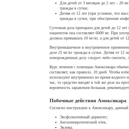
Для детей от 3 месяцев до 2 лет – 20 м
трижды в сутки;
Детям от 12 лет (при условии, что мас
трижды в сутки, при обострениях инфе
Суточная доза препарата для детей до 12 лет
пациентов она составляет 6000 мг. При упот
должна превышать 10 мг/кг, а для детей от 12
Внутримышечное и внутривенное применение 
дозе 25 мг/кг трижды в сутки. Детям от 12 л
новорожденных дозу следует либо снизить, 
Курс лечения с помощью Амоксикара обычно 
составляет, как правило, 10 дней. Чтобы и
используют внутривенно во время водного н
час, то средство вводят в той же дозе на про
вероятность заражения большая, рекомендует
Побочные действия Амоксикара
Согласно инструкции к Амоксикару, данный
Эксфолиативный дерматит;
Ангионевротический отек;
Экзема;