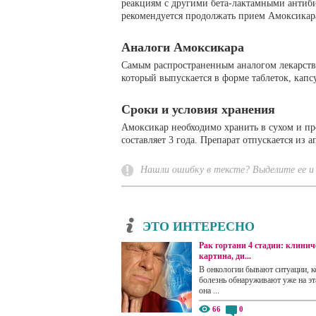
реакциям с другими бета-лактамными антиб
рекомендуется продолжать прием Амоксикара
Аналоги Амоксикара
Самым распространенным аналогом лекарств
который выпускается в форме таблеток, капсу
Сроки и условия хранения
Амоксикар необходимо хранить в сухом и пр
составляет 3 года. Препарат отпускается из а
Нашли ошибку в тексте? Выделите ее и 
ЭТО ИНТЕРЕСНО
Рак гортани 4 стадии: клинич
картина, ди...
В онкологии бывают ситуации, к
болезнь обнаруживают уже на эта
она ...
66
0