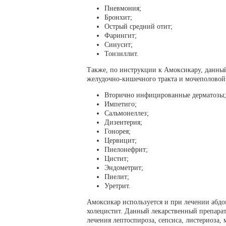
Пневмония;
Бронхит;
Острый средний отит;
Фарингит;
Синусит;
Тонзиллит.
Также, по инструкции к Амоксикару, данный
желудочно-кишечного тракта и мочеполовой
Вторично инфицированные дерматозы;
Импетиго;
Сальмонеллез;
Дизентерия;
Гонорея;
Цервицит;
Пиелонефрит;
Цистит;
Эндометрит;
Пиелит;
Уретрит.
Амоксикар используется и при лечении абд
холецистит. Данный лекарственный препарат
лечения лептоспироза, сепсиса, листериоза,