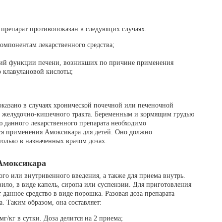
препарат противопоказан в следующих случаях:
омпонентам лекарственного средства;
ний функции печени, возникших по причине применения
 клавулановой кислоты;
казано в случаях хронической почечной или печеночной
й желудочно-кишечного тракта. Беременным и кормящим грудью
 данного лекарственного препарата необходимо
тся применения Амоксикара для детей. Оно должно
олько в назначенных врачом дозах.
 Амоксикара
о или внутривенного введения, а также для приема внутрь.
вило, в виде капель, сиропа или суспензии. Для приготовления
 данное средство в виде порошка. Разовая доза препарата
а. Таким образом, она составляет:
 мг/кг в сутки. Доза делится на 2 приема;