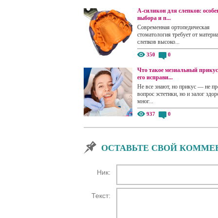
А-силикон для слепков: особе
выбора и п...
Современная ортопедическая
стоматология требует от матери
слепков высоко...
350
0
Что такое мезиальный прикус
его исправи...
Не все знают, но прикус — не пр
вопрос эстетики, но и залог здор
мног...
937
0
ОСТАВЬТЕ СВОЙ КОММЕ
Ник:
Текст: