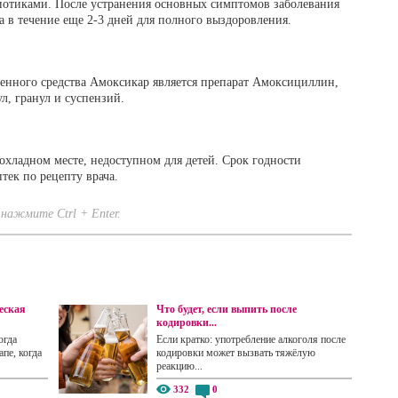
иотиками. После устранения основных симптомов заболевания
 в течение еще 2-3 дней для полного выздоровления.
енного средства Амоксикар является препарат Амоксициллин,
л, гранул и суспензий.
охладном месте, недоступном для детей. Срок годности
птек по рецепту врача.
нажмите Ctrl + Enter.
еская
Что будет, если выпить после
кодировки...
огда
Если кратко: употребление алкоголя после
пе, когда
кодировки может вызвать тяжёлую
реакцию...
332
0