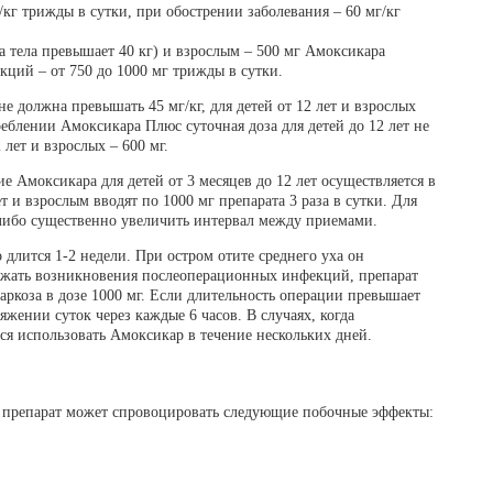
г/кг трижды в сутки, при обострении заболевания – 60 мг/кг
са тела превышает 40 кг) и взрослым – 500 мг Амоксикара
кций – от 750 до 1000 мг трижды в сутки.
 не должна превышать 45 мг/кг, для детей от 12 лет и взрослых
реблении Амоксикара Плюс суточная доза для детей до 12 лет не
 лет и взрослых – 600 мг.
Амоксикара для детей от 3 месяцев до 12 лет осуществляется в
ет и взрослым вводят по 1000 мг препарата 3 раза в сутки. Для
либо существенно увеличить интервал между приемами.
длится 1-2 недели. При остром отите среднего уха он
збежать возникновения послеоперационных инфекций, препарат
аркоза в дозе 1000 мг. Если длительность операции превышает
тяжении суток через каждые 6 часов. В случаях, когда
ся использовать Амоксикар в течение нескольких дней.
 препарат может спровоцировать следующие побочные эффекты: