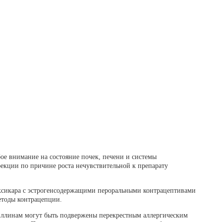
бое внимание на состояние почек, печени и системы
фекции по причине роста нечувствительной к препарату
ксикара с эстрогенсодержащими пероральными контрацептивами
етоды контрацепции.
иллинам могут быть подвержены перекрестным аллергическим