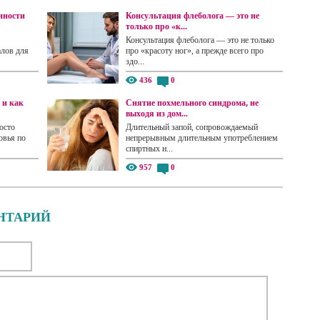
нности
Консультация флеболога — это не
только про «к...
Консультация флеболога — это не только
алов для
про «красоту ног», а прежде всего про
здо...
436
0
 и как
Снятие похмельного синдрома, не
выходя из дом...
осто
Длительный запой, сопровождаемый
овья по
непрерывным длительным употреблением
спиртных н...
957
0
НТАРИЙ