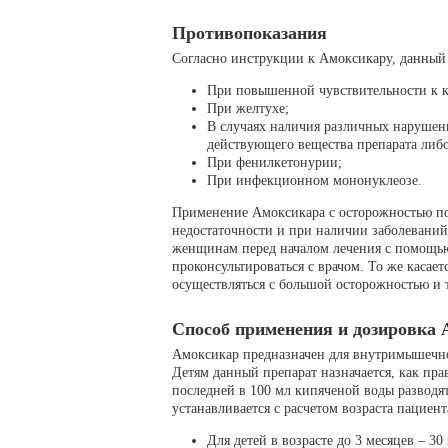
Противопоказания
Согласно инструкции к Амоксикару, данный 
При повышенной чувствительности к к
При желтухе;
В случаях наличия различных наруше
действующего вещества препарата либо
При фенилкетонурии;
При инфекционном мононуклеозе.
Применение Амоксикара с осторожностью по
недостаточности и при наличии заболевани
женщинам перед началом лечения с помощью
проконсультироваться с врачом. То же касае
осуществляться с большой осторожностью и т
Способ применения и дозировка
Амоксикар предназначен для внутримышечног
Детям данный препарат назначается, как пра
последней в 100 мл кипяченой воды разводят
устанавливается с расчетом возраста пациент
Для детей в возрасте до 3 месяцев – 30