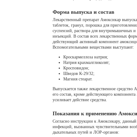
Форма выпуска и состав
Лекарственный препарат Амоксикар выпуска
таблеток, гранул, порошка для приготовления
суспензий, раствора для внутримышечных и
инъекций. В состав всех лекарственных форм
действующий активный компонент амоксиц
Вспомогательными веществами выступают:
Кроскармеллоза натрия;
Натрия крахмалгликолят;
Кросповидон;
Шведов К-29/32;
Магния стеарат.
Выпускается также лекарственное средство 
его состав, кроме действующего компонента
усиливает действие средства.
Показания к применению Амокс
Согласно инструкции к Амоксикару, данный 
инфекций, вызванных чувствительными воз
дыхательных путей и ЛОР-органов: