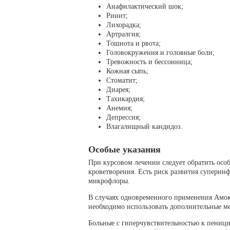
Анафилактический шок;
Ринит;
Лихорадка;
Артралгия;
Тошнота и рвота;
Головокружения и головные боли;
Тревожность и бессонница;
Кожная сыпь;
Стоматит;
Диарея;
Тахикардия;
Анемия;
Депрессия;
Влагалищный кандидоз.
Особые указания
При курсовом лечении следует обратить осо
кроветворения. Есть риск развития суперин
микрофлоры.
В случаях одновременного применения Амо
необходимо использовать дополнительные м
Больные с гиперчувствительностью к пениц