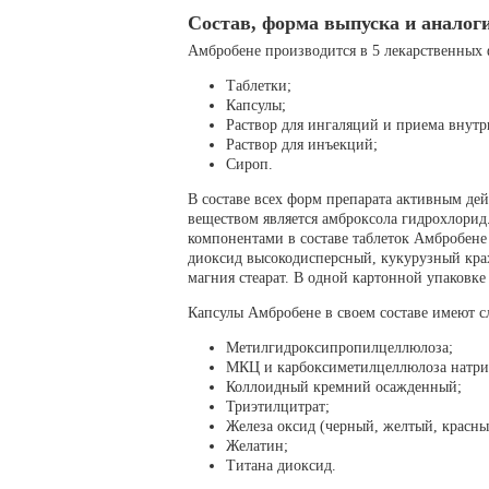
Состав, форма выпуска и аналог
Амбробене производится в 5 лекарственных 
Таблетки;
Капсулы;
Раствор для ингаляций и приема внутр
Раствор для инъекций;
Сироп.
В составе всех форм препарата активным д
веществом является амброксола гидрохлори
компонентами в составе таблеток Амбробен
диоксид высокодисперсный, кукурузный крах
магния стеарат. В одной картонной упаковке 
Капсулы Амбробене в своем составе имеют 
Метилгидроксипропилцеллюлоза;
МКЦ и карбоксиметилцеллюлоза натри
Коллоидный кремний осажденный;
Триэтилцитрат;
Железа оксид (черный, желтый, красны
Желатин;
Титана диоксид.