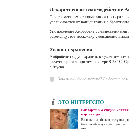
Лекарственное взаимодействие А
При совместном использовании препарата с
увеличивается их концентрация в бронхиальн
Употребление Амбробене с лекарственными 
рекомендуется, поскольку уменьшение кашля
Условия хранения
Амбробене следует хранить в сухом темном м
следует хранить при температуре 8-25 °С. Ср
выпуска.
Нашли ошибку в тексте? Выделите ее и 
ЭТО ИНТЕРЕСНО
Рак гортани 4 стадии: клинич
картина, ди...
В онкологии бывают ситуации, к
болезнь обнаруживают уже на эта
она ...