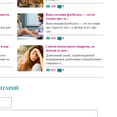
330
0
нности
Консультация флеболога — это не
только про «к...
Консультация флеболога — это не только
алов для
про «красоту ног», а прежде всего про
здо...
434
0
 и как
Снятие похмельного синдрома, не
выходя из дом...
осто
Длительный запой, сопровождаемый
овья по
непрерывным длительным употреблением
спиртных н...
955
0
НТАРИЙ