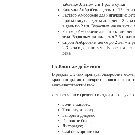
таблетке 3, затем 2 и 1 раз в сутки;
Капсулы Амбробене: детям от 12 лет и 
Раствор Амбробене для ингаляций: детя
приема внутрь: детям до 2 лет – 2 раза в
в день по 2 мл. Взрослым назначают 4 
Раствор Амбробене для инъекций: детя
тела. Взрослым назначаются 2-3 инъек
Сироп Амбробене: детям до 2 лет – 2 раз
2-3 раза в день по 5 мл. Взрослым назн
день.
Побочные действия
В редких случаях препарат Амбробене может
крапивницы, ангионевротического шока и к
анафилактический шок.
Лекарственное средство в отдельных случаях
Боли в животе;
Тошноту и рвоту;
Запоры и диарею;
Головные боли;
Лихорадку;
Слабость организма.