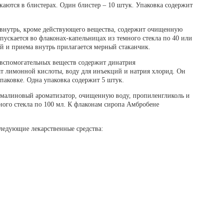
аются в блистерах. Один блистер – 10 штук. Упаковка содержит
 внутрь, кроме действующего вещества, содержит очищенную
ыпускается во флаконах-капельницах из темного стекла по 40 или
й и приема внутрь прилагается мерный стаканчик.
 вспомогательных веществ содержит динатрия
т лимонной кислоты, воду для инъекций и натрия хлорид. Он
упаковке. Одна упаковка содержит 5 штук.
малиновый ароматизатор, очищенную воду, пропиленгликоль и
ного стекла по 100 мл. К флаконам сиропа Амбробене
ледующие лекарственные средства: