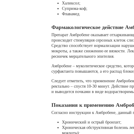
Халиксол;
Суприма-коф;
Флавамед.
Фармакологическое действие Ам
Препарат Амбробене оказывает отхаркивающее
происходит стимуляция серозных клеток слиз
Средство способствует нормализации наруш
мокроты, а также снижению ее вязкости. Ле
ресничек мерцательного эпителия.
Амбробене – муколитическое средство, котор
сурфактанта повышаются, а его распад блоки
Следует отметить, что применение Амбробене
ректально – спустя 10-30 минут. Действие пр
и выводится почками в виде водорастворимы
Показания к применению Амброб
Согласно инструкции к Амбробене, данный п
Хронический и острый бронхит;
Хроническая обструктивная болезнь ле
мокроты);