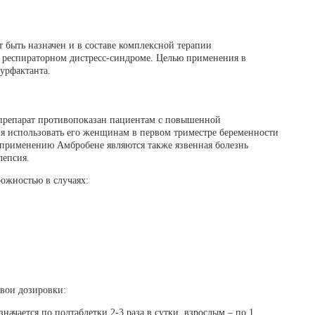
 быть назначен и в составе комплексной терапии
респираторном дистресс-синдроме. Целью применения в
сурфактанта.
препарат противопоказан пациентам с повышенной
зя использовать его женщинам в первом триместре беременности
применению Амбробене являются также язвенная болезнь
лепсия.
рожностью в случаях:
вои дозировки:
начается по полтаблетки 2-3 раза в сутки, взрослым – по 1