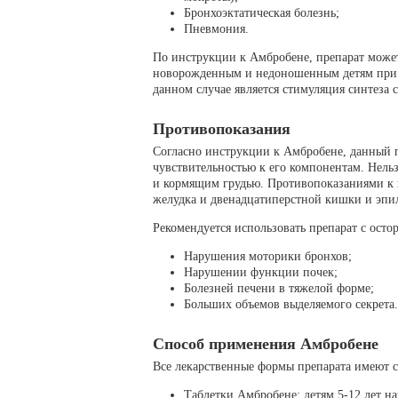
Бронхоэктатическая болезнь;
Пневмония.
По инструкции к Амбробене, препарат может
новорожденным и недоношенным детям при 
данном случае является стимуляция синтеза 
Противопоказания
Согласно инструкции к Амбробене, данный 
чувствительностью к его компонентам. Нель
и кормящим грудью. Противопоказаниями к 
желудка и двенадцатиперстной кишки и эпи
Рекомендуется использовать препарат с осто
Нарушения моторики бронхов;
Нарушении функции почек;
Болезней печени в тяжелой форме;
Больших объемов выделяемого секрета.
Способ применения Амбробене
Все лекарственные формы препарата имеют с
Таблетки Амбробене: детям 5-12 лет наз