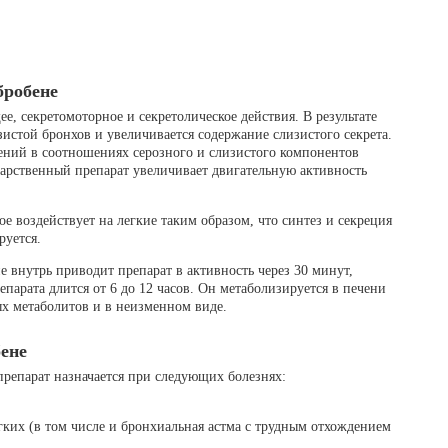
бробене
, секретомоторное и секретолическое действия. В результате
истой бронхов и увеличивается содержание слизистого секрета.
ений в соотношениях серозного и слизистого компонентов
карственный препарат увеличивает двигательную активность
ое воздействует на легкие таким образом, что синтез и секреция
руется.
 внутрь приводит препарат в активность через 30 минут,
епарата длится от 6 до 12 часов. Он метаболизируется в печени
х метаболитов и в неизменном виде.
ене
репарат назначается при следующих болезнях:
гких (в том числе и бронхиальная астма с трудным отхождением