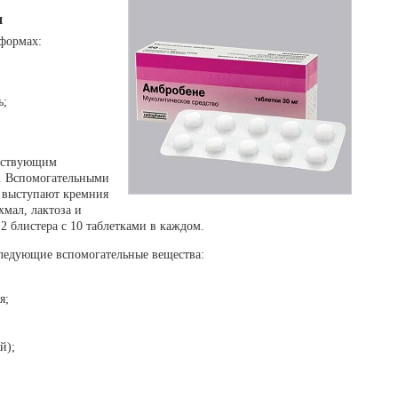
и
формах:
ь;
ействующим
д. Вспомогательными
е выступают кремния
мал, лактоза и
2 блистера с 10 таблетками в каждом.
следующие вспомогательные вещества:
я;
й);