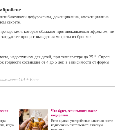
мбробене
 антибиотиками цефуроксима, доксициклина, амоксициллина
ом секрете.
препаратами, которые обладают противокашлевым эффектом, не
 затрудняет процесс выведения мокроты из бронхов.
есте, недоступном для детей, при температуре до 25 °. Сироп
ок годности составляет от 4 до 5 лет, в зависимости от формы
нажмите Ctrl + Enter.
еская
Что будет, если выпить после
кодировки...
огда
Если кратко: употребление алкоголя после
пе, когда
кодировки может вызвать тяжёлую
реакцию...