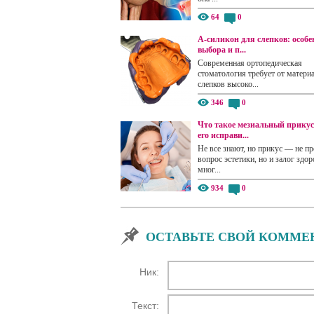
64
0
А-силикон для слепков: особе
выбора и п...
Современная ортопедическая
стоматология требует от матери
слепков высоко...
346
0
Что такое мезиальный прикус
его исправи...
Не все знают, но прикус — не пр
вопрос эстетики, но и залог здор
мног...
934
0
ОСТАВЬТЕ СВОЙ КОММЕ
Ник:
Текст: