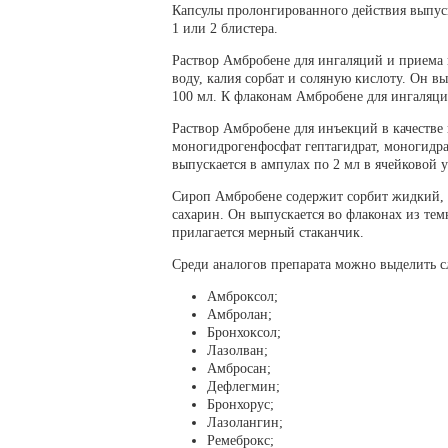
Капсулы пролонгированного действия выпуск
1 или 2 блистера.
Раствор Амбробене для ингаляций и приема
воду, калия сорбат и соляную кислоту. Он в
100 мл. К флаконам Амбробене для ингаляци
Раствор Амбробене для инъекций в качестве
моногидрогенфосфат гептагидрат, моногидра
выпускается в ампулах по 2 мл в ячейковой 
Сироп Амбробене содержит сорбит жидкий, 
сахарин. Он выпускается во флаконах из тем
прилагается мерный стаканчик.
Среди аналогов препарата можно выделить с
Амброксол;
Амбролан;
Бронхоксол;
Лазолван;
Амбросан;
Дефлегмин;
Бронхорус;
Лазолангин;
Ремеброкс;